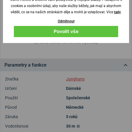
cookies a osobními údaji, aby naše služby běžely, jak mají a abychom
věděli, co se na našich stránkách děje a mohli je vylepšovat. Více
tady
.
Nejste si jisti velikostí?
Odmítnout
Vytisknout vzory velikostí
Povolit vše
(U tisku nastavte Měřítko: Výchozí)
Parametry a funkce
Značka
Junghans
Určení
Dámské
Použití
Společenské
Původ
Německé
Záruka
5 roků
Vodotěsnost
30 m