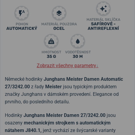
MATERIÁL SKLÍČKA
SAFÍROVÉ -
POHON
MATERIÁL POUZDRA
AUTOMATICKÝ
OCEL
ANTIREFLEXNÍ
HMOTNOST
VODOTĚSNOST
35 G
30 M
Zobrazit všechny parametry
↓
Německé hodinky
Junghans Meister Damen Automatic
27/3242.00
z řady
Meister
jsou typickým produktem
značky Junghans v dámském provedení. Elegance od
prvního, do posledního detailu.
Hodinky
Junghans Meister Damen 27/3242.00
jsou
osazeny
mechanickým strojkem s automatickým
nátahem J840.1,
jenž vychází ze švýcarské varianty