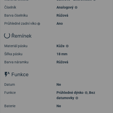
Číselník
Analogový
Barva číselníku
Růžová
Průhledné zadní víko
Ano
Řemínek
Materiál pásku
Kůže
Šířka pásku
18 mm
Barva náramku
Růžová
Funkce
Datum
Ne
Funkce
Průhledné dýnko
,
Bez
datumovky
Baterie
Ne