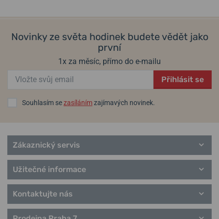
Hodiny Max Bill
36 990 Kč
39 490 Kč
Sport
Novinky ze světa hodinek budete vědět jako
první
1x za měsíc, přímo do e-mailu
Přihlásit se
Souhlasím se
zasíláním
zajímavých novinek.
Zákaznický servis
Užitečné informace
Kontaktujte nás
Prodejna Praha 7