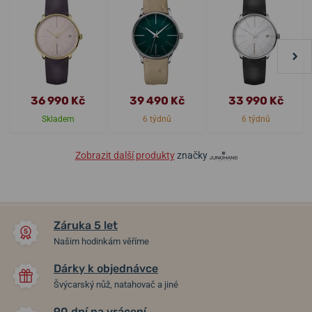
36 990 Kč
39 490 Kč
33 990 Kč
Skladem
6 týdnů
6 týdnů
Zobrazit další produkty
značky
Záruka 5 let
Našim hodinkám věříme
Dárky k objednávce
Švýcarský nůž, natahovač a jiné
90 dní na vrácení