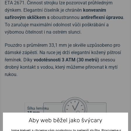
ETA 2671. Činnost strojku lze pozorovat průhledným
dýnkem. Elegantní číselník
je chráněn
konvexním
safírovým sklíčkem s
oboustrannou
antireflexní úpravou
.
To zaručuje maximální odolnost vůči poškrábání a
výbornou čitelnost i na ostrém slunci.
Pouzdro s průměrem 33,1 mm je skvěle uzpůsobeno pro
dámské zápěstí. Na ruce jej drží elegantní kožený pštrosí
řemínek. Díky
vodotěsnosti 3 ATM (30 metrů)
snesou
drobný kontakt s vodou, který můžeme přirovnat k mytí
rukou.
Šířka řemínku
18 mm
Aby web běžel jako švýcary
Výška pouzdra
Průměr pouzdra
9,8 mm
33,1 mm
Jsme Helveti a chceme vám poskytnou ty nejlepší služby. Pracujeme s