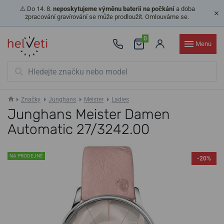
⚠️ Do 14. 8.
neposkytujeme výměnu baterií na počkání
a doba
zpracování gravírování se může prodloužit. Omlouváme se.
0
Menu
Značky
Junghans
Meister
Ladies
Junghans Meister Damen
Automatic 27/3242.00
NA PRODEJNĚ
-20%