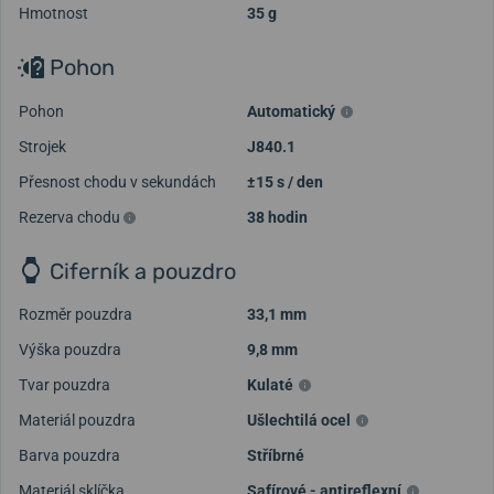
Hmotnost
35 g
Pohon
Pohon
Automatický
Strojek
J840.1
Přesnost chodu v sekundách
±15 s / den
Rezerva chodu
38 hodin
Ciferník a pouzdro
Rozměr pouzdra
33,1 mm
Výška pouzdra
9,8 mm
Tvar pouzdra
Kulaté
Materiál pouzdra
Ušlechtilá ocel
Barva pouzdra
Stříbrné
Materiál sklíčka
Safírové - antireflexní