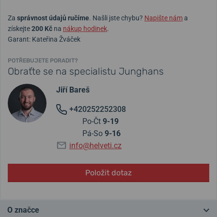
Za
správnost údajů ručíme
. Našli jste chybu?
Napište nám
a
získejte
200 Kč
na
nákup hodinek
.
Garant: Kateřina Žváček
POTŘEBUJETE PORADIT?
Obraťte se na specialistu Junghans
Jiří Bareš
+420252252308
Po-Čt
9-19
Pá-So
9-16
info@helveti.cz
Položit dotaz
O značce