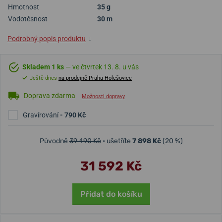
Hmotnost
35 g
Vodotěsnost
30 m
Podrobný popis produktu
↓
Skladem 1 ks
— ve čtvrtek 13. 8. u vás
Ještě dnes
na prodejně Praha Holešovice
Doprava zdarma
Možnosti dopravy
Gravírování
- 790 Kč
Původně
39 490 Kč
• ušetříte
7 898 Kč
(20 %)
31 592 Kč
Přidat do košíku