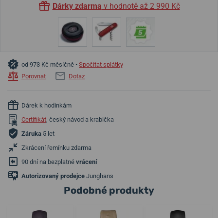
Dárky zdarma
v hodnotě až 2 990 Kč
od 973 Kč měsíčně •
Spočítat splátky
Porovnat
Dotaz
Dárek k hodinkám
Certifikát
, český návod a krabička
Záruka
5 let
Zkrácení řemínku zdarma
90 dní na bezplatné
vrácení
Autorizovaný prodejce
Junghans
Podobné produkty