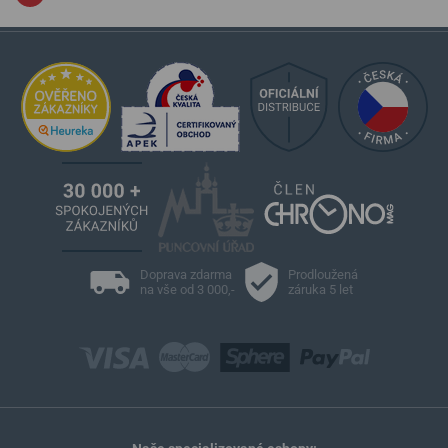
Doprava zdarma
Prodloužená
na vše od 3 000,-
záruka 5 let