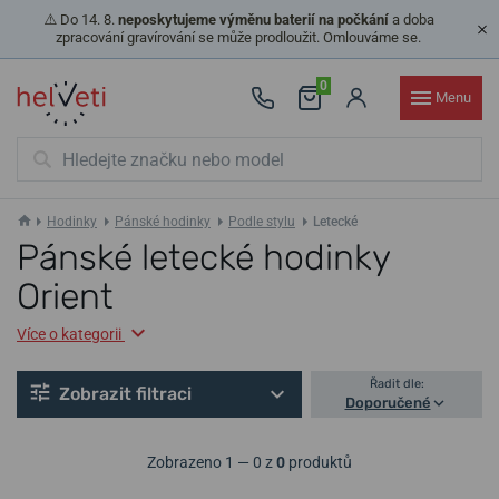
⚠️ Do 14. 8.
neposkytujeme výměnu baterií na počkání
a doba
zpracování gravírování se může prodloužit. Omlouváme se.
0
Menu
Hodinky
Pánské hodinky
Podle stylu
Letecké
Pánské letecké hodinky
Orient
Více o kategorii
Řadit dle:
Zobrazit filtraci
Doporučené
Zobrazeno 1 — 0 z
0
produktů