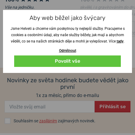
Vše na jedničku.
skvělé, i s gravírováním do d
dne, jsem naprosto nadšená 
Aby web běžel jako švýcary
Ověřený zákazník
•
6. 8. 2026
manžel z hodinek též
Jsme Helveti a chceme vám poskytnou ty nejlepší služby. Pracujeme s
Ověřený zákazník
•
4. 8. 202
cookies a osobními údaji, aby naše služby běžely, jak mají a abychom
věděli, co se na našich stránkách děje a mohli je vylepšovat. Více
tady
.
Odmítnout
Povolit vše
Novinky ze světa hodinek budete vědět jako
první
1x za měsíc, přímo do e-mailu
Přihlásit se
Souhlasím se
zasíláním
zajímavých novinek.