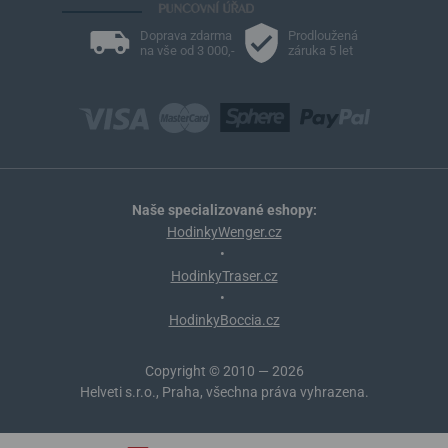
Doprava zdarma
Prodloužená
na vše od 3 000,-
záruka 5 let
Naše specializované eshopy:
HodinkyWenger.cz
•
HodinkyTraser.cz
•
HodinkyBoccia.cz
Copyright © 2010 — 2026
Helveti s.r.o., Praha, všechna práva vyhrazena.