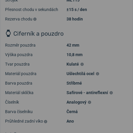
Přesnost chodu v sekundách
±15 s / den
Rezerva chodu
38 hodin
Ciferník a pouzdro
Rozměr pouzdra
42 mm
Výška pouzdra
10,8 mm
Tvar pouzdra
Kulaté
Materiál pouzdra
Ušlechtilá ocel
Barva pouzdra
Stříbrné
Materiál sklíčka
Safírové - antireflexní
Číselník
Analogový
Barva číselníku
Černá
Průhledné zadní víko
Ano