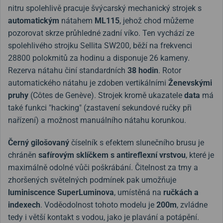
nitru spolehlivě pracuje švýcarský mechanický strojek s
automatickým
nátahem
ML115
, jehož chod můžeme
pozorovat skrze průhledné zadní víko. Ten vychází ze
spolehlivého strojku Sellita SW200, běží na frekvenci
28800 polokmitů za hodinu a disponuje 26 kameny.
Rezerva nátahu činí standardních
38 hodin
. Rotor
automatického nátahu je zdoben vertikálními
Ženevskými
pruhy
(Côtes de Genève). Strojek kromě ukazatele
data
má
také funkci "hacking" (zastavení sekundové ručky při
nařízení) a možnost manuálního nátahu korunkou.
Černý gilošovaný
číselník s efektem slunečního brusu je
chráněn
safírovým sklíčkem s antireflexní vrstvou
, které je
maximálně odolné vůči poškrábání. Čitelnost za tmy a
zhoršených světelných podmínek pak umožňuje
luminiscence SuperLuminova
, umístěná na
ručkách a
indexech
. Voděodolnost tohoto modelu je
200m
, zvládne
tedy i větší kontakt s vodou, jako je plavání a potápění.