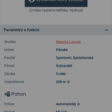
(U tisku nastavte Měřítko: Výchozí)
Parametry a funkce
Značka
Maurice Lacroix
Určení
Pánské
Použití
Sportovní
,
Společenské
Původ
Švýcarské
Záruka
5 roků
Vodotěsnost
200 m
Pohon
Pohon
Automatický
Strojek
ML115