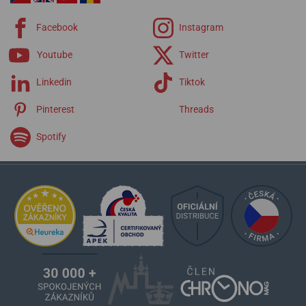
Eliros
Fiaba
Facebook
Instagram
Masterpiece
Pontos
Youtube
Twitter
1975
Linkedin
Tiktok
Pinterest
Threads
Spotify