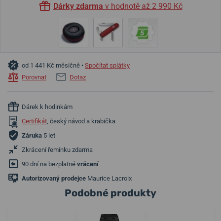
Dárky zdarma
v hodnotě až 2 990 Kč
od 1 441 Kč měsíčně •
Spočítat splátky
Porovnat
Dotaz
Dárek k hodinkám
Certifikát
, český návod a krabička
Záruka
5 let
Zkrácení řemínku zdarma
90 dní na bezplatné
vrácení
Autorizovaný prodejce
Maurice Lacroix
Podobné produkty