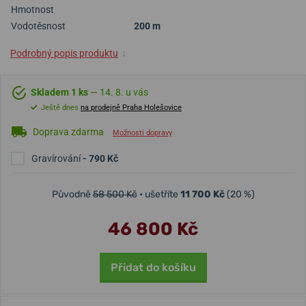
Hmotnost
Vodotěsnost
200 m
Podrobný popis produktu
↓
Skladem 1 ks
— 14. 8. u vás
Ještě dnes
na prodejně Praha Holešovice
Doprava zdarma
Možnosti dopravy
Gravírování
- 790 Kč
Původně
58 500 Kč
• ušetříte
11 700 Kč
(20 %)
46 800 Kč
Přidat do košíku