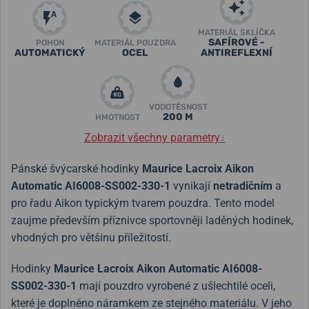
MATERIÁL SKLÍČKA
SAFÍROVÉ -
POHON
MATERIÁL POUZDRA
AUTOMATICKÝ
OCEL
ANTIREFLEXNÍ
VODOTĚSNOST
200 M
HMOTNOST
Zobrazit všechny parametry
↓
Pánské švýcarské hodinky
Maurice Lacroix Aikon
Automatic AI6008-SS002-330-1
vynikají
netradičním
a
pro řadu Aikon typickým tvarem pouzdra. Tento model
zaujme především příznivce sportovněji laděných hodinek,
vhodných pro většinu příležitostí.
Hodinky
Maurice Lacroix Aikon Automatic AI6008-
SS002-330-1
mají pouzdro vyrobené z ušlechtilé oceli,
které je doplněno náramkem ze stejného materiálu. V jeho