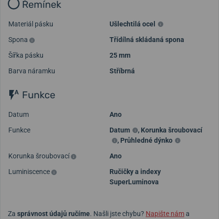
Řemínek
Materiál pásku
Ušlechtilá ocel
Spona
Třídílná skládaná spona
Šířka pásku
25 mm
Barva náramku
Stříbrná
Funkce
Datum
Ano
Funkce
Datum
,
Korunka šroubovací
,
Průhledné dýnko
Korunka šroubovací
Ano
Luminiscence
Ručičky a indexy
SuperLuminova
Za
správnost údajů ručíme
. Našli jste chybu?
Napište nám
a