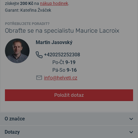
získejte
200 Kč
na
nákup hodinek
.
Garant: Kateřina Žváček
POTŘEBUJETE PORADIT?
Obraťte se na specialistu Maurice Lacroix
Martin Jasovský
+420252252308
Po-Čt
9-19
Pá-So
9-16
info@helveti.cz
Položit dotaz
O značce
Švýcarská značka Maurice Lacroix je poměrně mladá, vznikla v roce
Dotazy
1974, přesto dnes patří mezi špičku. V posledních letech na sebe