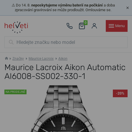
⚠️ Do 14. 8.
neposkytujeme výměnu baterií na počkání
a doba
zpracování gravírování se může prodloužit. Omlouváme se.
0
Menu
Značky
Maurice Lacroix
Aikon
Maurice Lacroix Aikon Automatic
AI6008-SS002-330-1
NA PRODEJNĚ
-20%