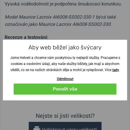
Vysoká voděodolnost je podpořena šroubovací korunkou.
Model Maurice Lacroix AI6008-SS002-330-1 bývá také
označován jako Maurice Lacroix AI6008-SS002-330.
Recenze a testování:
Aby web běžel jako švýcary
Maurice Lacroix Aikon Automatic AI6008-SS002-430-1
Jsme Helveti a chceme vám poskytnou ty nejlepší služby. Pracujeme s
– sportovní model zahalený nevšedností
cookies a osobními údaji, aby naše služby běžely, jak mají a abychom
věděli, co se na našich stránkách děje a mohli je vylepšovat. Více
tady
.
Šířka řemínku
Odmítnout
25 mm
Povolit vše
Výška pouzdra
Průměr pouzdra
10,8 mm
42 mm
Nejste si jisti velikostí?
Vytisknout vzory velikostí