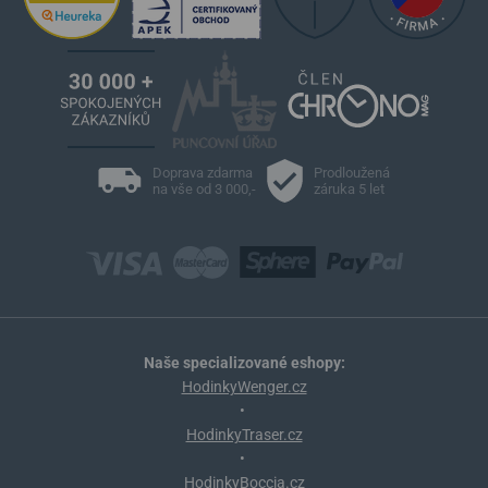
Doprava zdarma
Prodloužená
na vše od 3 000,-
záruka 5 let
Naše specializované eshopy:
HodinkyWenger.cz
•
HodinkyTraser.cz
•
HodinkyBoccia.cz