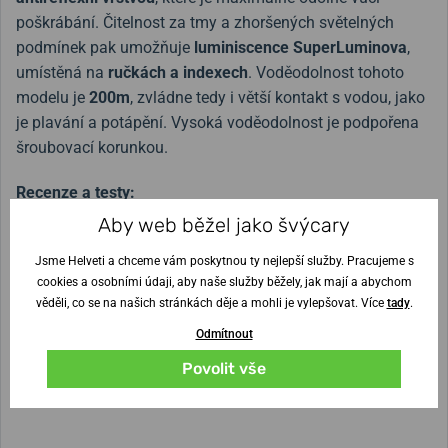
poškrábání. Čitelnost za tmy a zhoršených světelných
podmínek pak umožňuje
luminiscence SuperLuminova
,
umístěná na
ručkách a indexech
. Voděodolnost tohoto
modelu je
200m
, zvládne tedy i větší kontakt s vodou, jako
je plavání a potápění. Vysoká voděodolnost je podpořena
šroubovací korunkou.
Recenze a testy:
Aby web běžel jako švýcary
Keramické Aikony a první GMT od Nivada Grenchen
Jsme Helveti a chceme vám poskytnou ty nejlepší služby. Pracujeme s
cookies a osobními údaji, aby naše služby běžely, jak mají a abychom
věděli, co se na našich stránkách děje a mohli je vylepšovat. Více
tady
.
Šířka řemínku
Odmítnout
25 mm
Povolit vše
Výška pouzdra
Průměr pouzdra
10,8 mm
42 mm