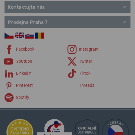
Kontaktujte nás
Populární modelové řady Maurice Lacroix
Prodejna Praha 7
Aikonic
Aikon
Eliros
Fiaba
Facebook
Instagram
Masterpiece
Pontos
Youtube
Twitter
1975
Linkedin
Tiktok
Pinterest
Threads
Spotify