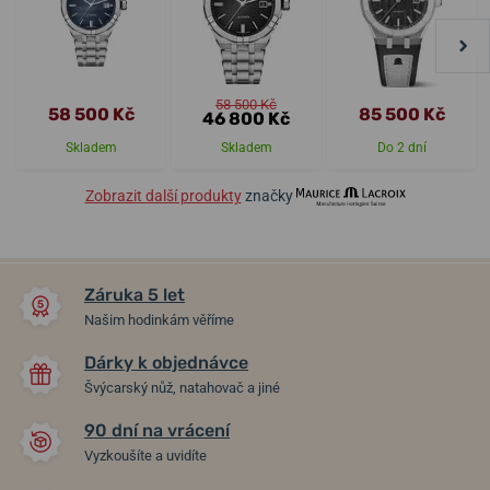
58 500 Kč
58 500 Kč
85 500 Kč
46 800 Kč
Skladem
Skladem
Do 2 dní
Zobrazit další produkty
značky
Záruka 5 let
Našim hodinkám věříme
Dárky k objednávce
Švýcarský nůž, natahovač a jiné
90 dní na vrácení
Vyzkoušíte a uvidíte