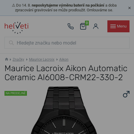
⚠️ Do 14. 8.
neposkytujeme výměnu baterií na počkání
a doba
zpracování gravírování se může prodloužit. Omlouváme se.
0
Menu
Značky
Maurice Lacroix
Aikon
Maurice Lacroix Aikon Automatic
Ceramic AI6008-CRM22-330-2
NA PRODEJNĚ