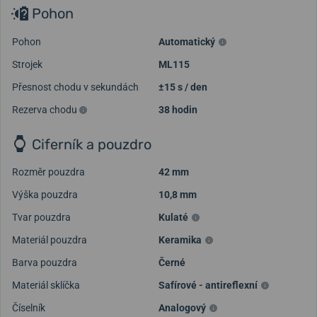
Pohon
Pohon
Automatický
Strojek
ML115
Přesnost chodu v sekundách
±15 s / den
Rezerva chodu
38 hodin
Ciferník a pouzdro
Rozměr pouzdra
42 mm
Výška pouzdra
10,8 mm
Tvar pouzdra
Kulaté
Materiál pouzdra
Keramika
Barva pouzdra
Černé
Materiál sklíčka
Safírové - antireflexní
Číselník
Analogový