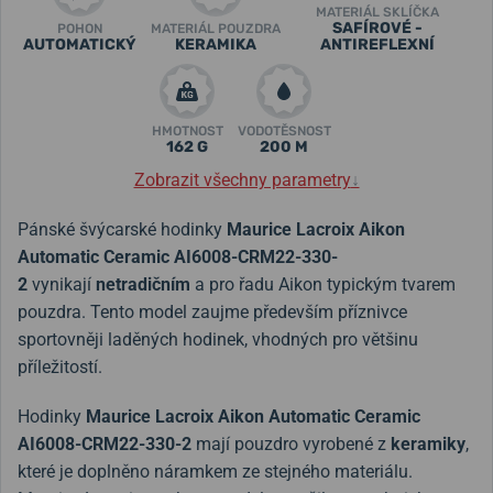
MATERIÁL SKLÍČKA
SAFÍROVÉ -
POHON
MATERIÁL POUZDRA
AUTOMATICKÝ
KERAMIKA
ANTIREFLEXNÍ
HMOTNOST
VODOTĚSNOST
162 G
200 M
Zobrazit všechny parametry
↓
Pánské švýcarské hodinky
Maurice Lacroix Aikon
Automatic Ceramic AI6008-CRM22-330-
2
vynikají
netradičním
a pro řadu Aikon typickým tvarem
pouzdra. Tento model zaujme především příznivce
sportovněji laděných hodinek, vhodných pro většinu
příležitostí.
Hodinky
Maurice Lacroix Aikon Automatic Ceramic
AI6008-CRM22-330-2
mají pouzdro vyrobené z
keramiky
,
které je doplněno náramkem ze stejného materiálu.