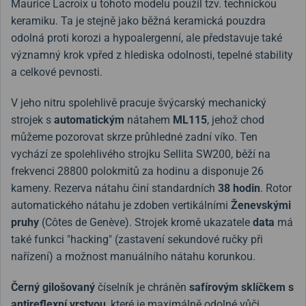
Maurice Lacroix u tohoto modelu použil tzv. technickou
keramiku. Ta je stejně jako běžná keramická pouzdra
odolná proti korozi a hypoalergenní, ale představuje také
významný krok vpřed z hlediska odolnosti, tepelné stability
a celkové pevnosti.
V jeho nitru spolehlivě pracuje švýcarský mechanický
strojek s
automatickým
nátahem
ML115
, jehož chod
můžeme pozorovat skrze průhledné zadní víko. Ten
vychází ze spolehlivého strojku Sellita SW200, běží na
frekvenci 28800 polokmitů za hodinu a disponuje 26
kameny. Rezerva nátahu činí standardních
38 hodin
. Rotor
automatického nátahu je zdoben vertikálními
Ženevskými
pruhy
(Côtes de Genève). Strojek kromě ukazatele
data
má
také funkci "hacking" (zastavení sekundové ručky při
nařízení) a možnost manuálního nátahu korunkou.
Černý gilošovaný
číselník je chráněn
safírovým sklíčkem s
antireflexní vrstvou
, které je maximálně odolné vůči