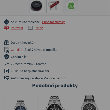
od 2 523 Kč měsíčně •
Spočítat splátky
Porovnat
Dotaz
Dárek k hodinkám
Certifikát
, český návod a krabička
Záruka
5 let
Zkrácení řemínku zdarma
90 dní na bezplatné
vrácení
Autorizovaný prodejce
Maurice Lacroix
Podobné produkty