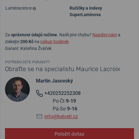
Luminiscence
Ručičky a indexy
SuperLuminova
Za
správnost údajů ručíme
. Našli jste chybu?
Napište nám
a
získejte
200 Kč
na
nákup hodinek
.
Garant: Kateřina Žváček
POTŘEBUJETE PORADIT?
Obraťte se na specialistu Maurice Lacroix
Martin Jasovský
+420252252308
Po-Čt
9-19
Pá-So
9-16
info@helveti.cz
Položit dotaz