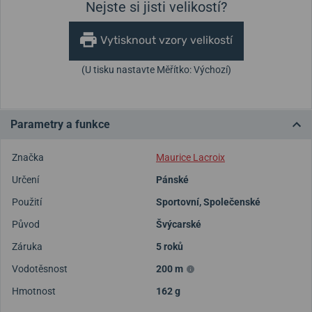
Nejste si jisti velikostí?
Vytisknout vzory velikostí
(U tisku nastavte Měřítko: Výchozí)
Parametry a funkce
Značka
Maurice Lacroix
Určení
Pánské
Použití
Sportovní
,
Společenské
Původ
Švýcarské
Záruka
5 roků
Vodotěsnost
200 m
Hmotnost
162 g