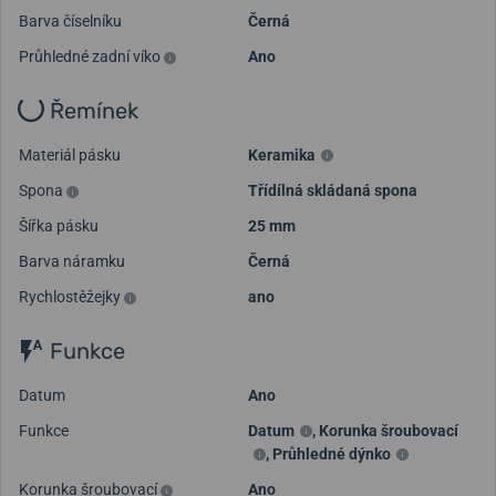
Barva číselníku
Černá
Průhledné zadní víko
Ano
Řemínek
Materiál pásku
Keramika
Spona
Třídílná skládaná spona
Šířka pásku
25 mm
Barva náramku
Černá
Rychlostěžejky
ano
Funkce
Datum
Ano
Funkce
Datum
,
Korunka šroubovací
,
Průhledné dýnko
Korunka šroubovací
Ano