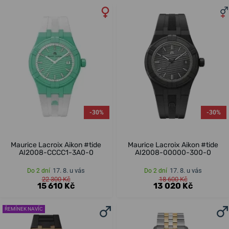
-30%
-30%
Maurice Lacroix Aikon #tide
Maurice Lacroix Aikon #tide
AI2008-CCCC1-3A0-0
AI2008-00000-300-0
17. 8. u vás
17. 8. u vás
Do 2 dní
Do 2 dní
22 300 Kč
18 600 Kč
15 610 Kč
13 020 Kč
ŘEMÍNEK NAVÍC