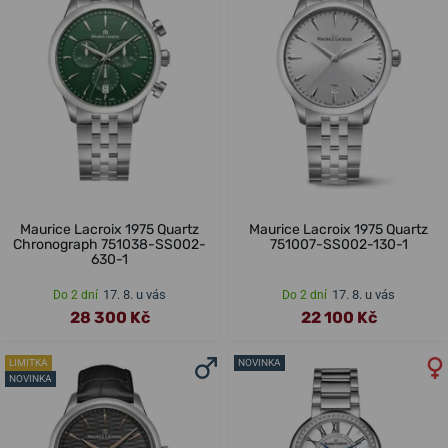
Maurice Lacroix 1975 Quartz
Maurice Lacroix 1975 Quartz
Chronograph 751038-SS002-
751007-SS002-130-1
630-1
17. 8. u vás
17. 8. u vás
Do 2 dní
Do 2 dní
28 300 Kč
22 100 Kč
LIMITKA
NOVINKA
NOVINKA