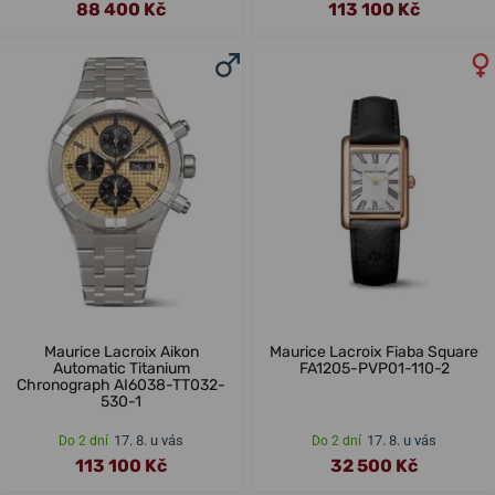
88 400 Kč
113 100 Kč
Maurice Lacroix Aikon
Maurice Lacroix Fiaba Square
Automatic Titanium
FA1205-PVP01-110-2
Chronograph AI6038-TT032-
530-1
17. 8. u vás
17. 8. u vás
Do 2 dní
Do 2 dní
113 100 Kč
32 500 Kč