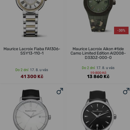
-30%
Maurice Lacroix Fiaba FA1306-
Maurice Lacroix Aikon #tide
SSY13-110-1
Camo Limited Edition AI2008-
D33DZ-000-0
17. 8. u vás
Do 2 dní
17. 8. u vás
Do 2 dní
19 800 Kč
41 300 Kč
13 860 Kč