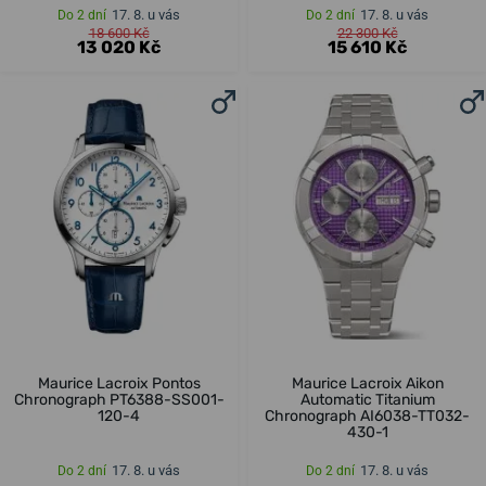
17. 8. u vás
17. 8. u vás
Do 2 dní
Do 2 dní
18 600 Kč
22 300 Kč
13 020 Kč
15 610 Kč
Maurice Lacroix Pontos
Maurice Lacroix Aikon
Chronograph PT6388-SS001-
Automatic Titanium
120-4
Chronograph AI6038-TT032-
430-1
17. 8. u vás
17. 8. u vás
Do 2 dní
Do 2 dní