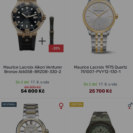
-20%
Maurice Lacroix Aikon Venturer
Maurice Lacroix 1975 Quartz
Bronze AI6058-BRZ0B-330-2
751007-PVY12-130-1
17. 8. u vás
Do 2 dní
17. 8. u vás
Do 2 dní
68 500 Kč
54 800 Kč
25 700 Kč
NOVINKA
LIMITKA