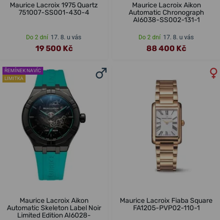
Maurice Lacroix 1975 Quartz
Maurice Lacroix Aikon
751007-SS001-430-4
Automatic Chronograph
AI6038-SS002-131-1
17. 8. u vás
17. 8. u vás
Do 2 dní
Do 2 dní
19 500 Kč
88 400 Kč
ŘEMÍNEK NAVÍC
LIMITKA
Maurice Lacroix Aikon
Maurice Lacroix Fiaba Square
Automatic Skeleton Label Noir
FA1205-PVP02-110-1
Limited Edition AI6028-