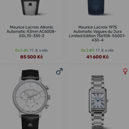
Maurice Lacroix Aikonic
Maurice Lacroix 1975
Automatic 43mm AC6008-
Automatic Vagues du Jura
SSL70-330-2
Limited Edition 756108-SS001-
430-4
17. 8. u vás
17. 8. u vás
Do 2 dní
Do 2 dní
85 500 Kč
41 600 Kč