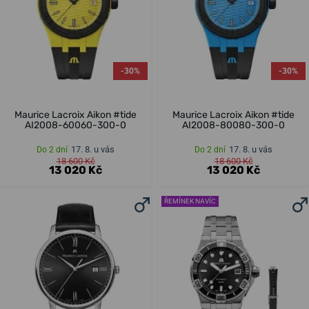
-30%
-30%
Maurice Lacroix Aikon #tide
Maurice Lacroix Aikon #tide
AI2008-60060-300-0
AI2008-80080-300-0
17. 8. u vás
17. 8. u vás
Do 2 dní
Do 2 dní
18 600 Kč
18 600 Kč
13 020 Kč
13 020 Kč
ŘEMÍNEK NAVÍC