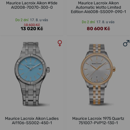
Maurice Lacroix Aikon #tide
Maurice Lacroix Aikon
AI2008-70070-300-0
Automatic Wotto Limited
Edition AI6008-SS009-090-1
17. 8. u vás
Do 2 dní
17. 8. u vás
Do 2 dní
18 600 Kč
13 020 Kč
80 600 Kč
Maurice Lacroix Aikon Ladies
Maurice Lacroix 1975 Quartz
AI1106-SS002-450-1
751007-PVP12-130-1