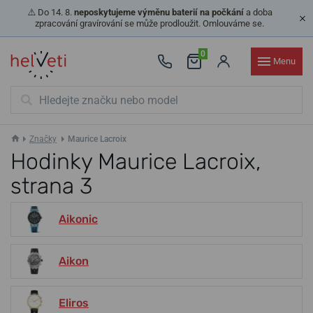
⚠️ Do 14. 8.
neposkytujeme výměnu baterií na počkání
a doba
zpracování gravírování se může prodloužit. Omlouváme se.
0
Menu
Značky
Maurice Lacroix
Hodinky Maurice Lacroix,
strana 3
Aikonic
Aikon
Eliros