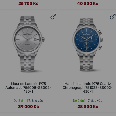
25 700 Kč
40 300 Kč
Maurice Lacroix 1975
Maurice Lacroix 1975 Quartz
Automatic 756008-SS002-
Chronograph 751038-SS002-
130-1
430-1
17. 8. u vás
17. 8. u vás
Do 2 dní
Do 2 dní
39 000 Kč
28 300 Kč