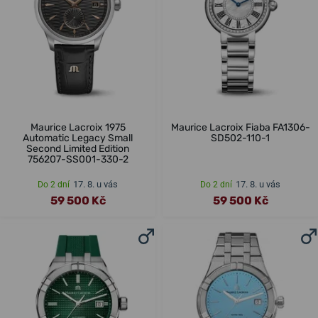
Maurice Lacroix 1975
Maurice Lacroix Fiaba FA1306-
Automatic Legacy Small
SD502-110-1
Second Limited Edition
756207-SS001-330-2
17. 8. u vás
17. 8. u vás
Do 2 dní
Do 2 dní
59 500 Kč
59 500 Kč