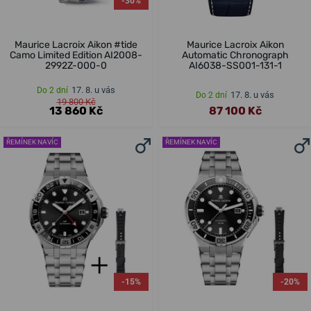
-30%
Maurice Lacroix Aikon #tide
Maurice Lacroix Aikon
Camo Limited Edition AI2008-
Automatic Chronograph
2992Z-000-0
AI6038-SS001-131-1
17. 8. u vás
Do 2 dní
17. 8. u vás
Do 2 dní
19 800 Kč
13 860 Kč
87 100 Kč
ŘEMÍNEK NAVÍC
ŘEMÍNEK NAVÍC
-15%
-20%