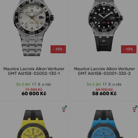
-15%
-15%
Maurice Lacroix Aikon Venturer
Maurice Lacroix Aikon Venturer
GMT AI6158-SS002-130-1
GMT AI6158-SS001-330-2
17. 8. u vás
17. 8. u vás
Do 2 dní
Do 2 dní
71 500 Kč
68 900 Kč
60 800 Kč
58 600 Kč