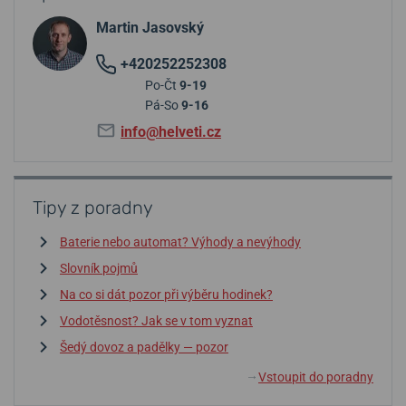
Martin Jasovský
+420252252308
Po-Čt
9-19
Pá-So
9-16
info@helveti.cz
Tipy z poradny
Baterie nebo automat? Výhody a nevýhody
Slovník pojmů
Na co si dát pozor při výběru hodinek?
Vodotěsnost? Jak se v tom vyznat
Šedý dovoz a padělky — pozor
Vstoupit do poradny
↓