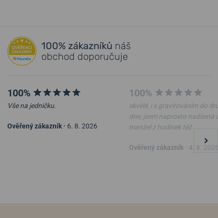
100% zákazníků
náš
obchod doporučuje
100%
100%
Vše na jedničku.
skvělé, i s gravírováním do d
dne, jsem naprosto nadšená 
Ověřený zákazník
•
6. 8. 2026
manžel z hodinek též
Ověřený zákazník
•
4. 8. 202