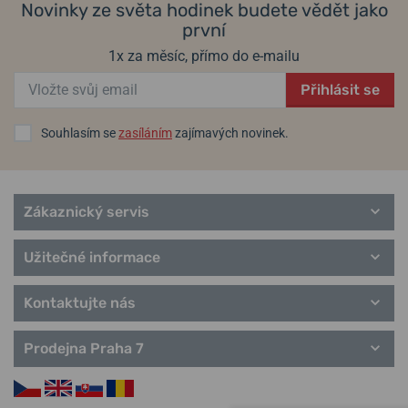
Novinky ze světa hodinek budete vědět jako
první
1x za měsíc, přímo do e-mailu
Přihlásit se
Souhlasím se
zasíláním
zajímavých novinek.
Zákaznický servis
Užitečné informace
Kontaktujte nás
Prodejna Praha 7