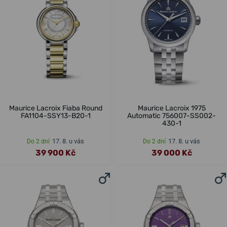
Maurice Lacroix Fiaba Round
Maurice Lacroix 1975
FA1104-SSY13-B20-1
Automatic 756007-SS002-
430-1
17. 8. u vás
17. 8. u vás
Do 2 dní
Do 2 dní
39 900 Kč
39 000 Kč