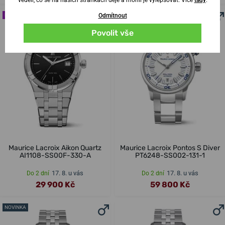
ŘEMÍNEK NAVÍC
Odmítnout
Povolit vše
Maurice Lacroix Aikon Quartz
Maurice Lacroix Pontos S Diver
AI1108-SS00F-330-A
PT6248-SS002-131-1
17. 8. u vás
17. 8. u vás
Do 2 dní
Do 2 dní
29 900 Kč
59 800 Kč
NOVINKA