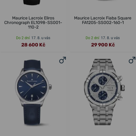
Maurice Lacroix Eliros
Maurice Lacroix Fiaba Square
Chronograph EL1098-SS001-
FA1205-SS002-160-1
110-2
17. 8. u vás
17. 8. u vás
Do 2 dní
Do 2 dní
28 600 Kč
29 900 Kč