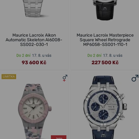
Maurice Lacroix Aikon
Maurice Lacroix Masterpiece
Automatic Skeleton AI6008-
Square Wheel Retrograde
SS002-030-1
MP6058-SS001-110-1
17. 8. u vás
17. 8. u vás
Do 2 dní
Do 2 dní
93 600 Kč
227 500 Kč
LIMITKA