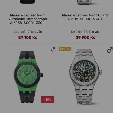
Maurice Lacroix Aikon
Maurice Lacroix Aikon Quartz
Automatic Chronograph
AI1108-SS00F-630-D
AI6038-SS001-330-1
17. 8. u vás
17. 8. u vás
Do 2 dní
Do 2 dní
87 100 Kč
29 900 Kč
LIMITKA
-30%