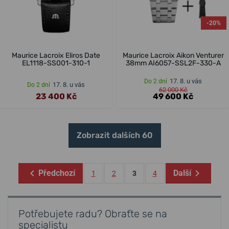
-20%
Maurice Lacroix Eliros Date
Maurice Lacroix Aikon Venturer
EL1118-SS001-310-1
38mm AI6057-SSL2F-330-A
17. 8. u vás
Do 2 dní
17. 8. u vás
Do 2 dní
62 000 Kč
23 400 Kč
49 600 Kč
Zobrazit dalších 60
Předchozí
Další
1
2
3
4
Potřebujete radu? Obraťte se na
specialistu