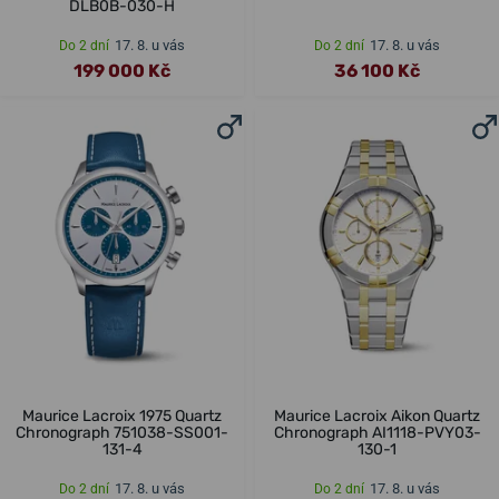
DLB0B-030-H
17. 8. u vás
17. 8. u vás
Do 2 dní
Do 2 dní
199 000 Kč
36 100 Kč
Maurice Lacroix 1975 Quartz
Maurice Lacroix Aikon Quartz
Chronograph 751038-SS001-
Chronograph AI1118-PVY03-
131-4
130-1
17. 8. u vás
17. 8. u vás
Do 2 dní
Do 2 dní