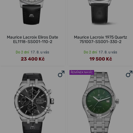
Maurice Lacroix Eliros Date
Maurice Lacroix 1975 Quartz
EL1118-SS001-110-2
751007-SS001-330-2
17. 8. u vás
17. 8. u vás
Do 2 dní
Do 2 dní
23 400 Kč
19 500 Kč
ŘEMÍNEK NAVÍC