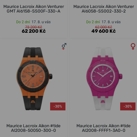
Maurice Lacroix Aikon Venturer
Maurice Lacroix Aikon Venturer
GMT AI6158-SS00F-330-A
AI6058-SS002-330-2
17. 8. u vás
17. 8. u vás
Do 2 dní
Do 2 dní
73 200 Kč
62 000 Kč
62 200 Kč
49 600 Kč
-30%
-30%
Maurice Lacroix Aikon #tide
Maurice Lacroix Aikon #tide
AI2008-50050-300-0
AI2008-FFFF1-3A0-0