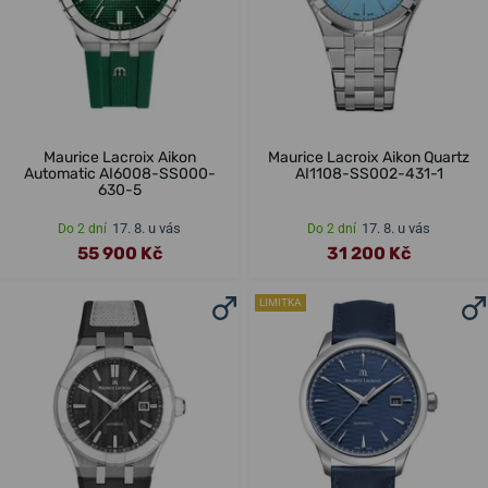
Maurice Lacroix Aikon
Maurice Lacroix Aikon Quartz
Automatic AI6008-SS000-
AI1108-SS002-431-1
630-5
17. 8. u vás
17. 8. u vás
Do 2 dní
Do 2 dní
55 900 Kč
31 200 Kč
LIMITKA