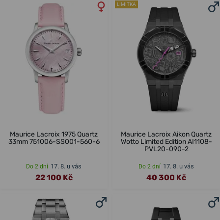
LIMITKA
Maurice Lacroix 1975 Quartz
Maurice Lacroix Aikon Quartz
33mm 751006-SS001-560-6
Wotto Limited Edition AI1108-
PVL20-090-2
17. 8. u vás
17. 8. u vás
Do 2 dní
Do 2 dní
22 100 Kč
40 300 Kč