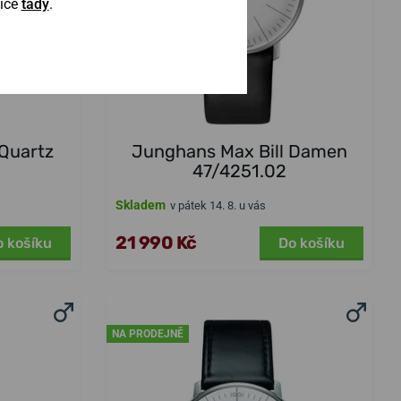
Více
tady
.
 Quartz
Junghans Max Bill Damen
47/4251.02
Skladem
v pátek 14. 8. u vás
21 990 Kč
o košíku
Do košíku
NA PRODEJNĚ