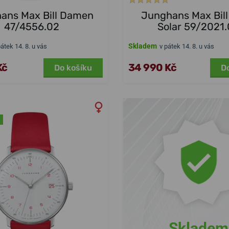
ans Max Bill Damen
Junghans Max Bil
47/4556.02
Solar 59/2021
Skladem
pátek 14. 8. u vás
v pátek 14. 8. u vás
Kč
34 990 Kč
Do košíku
D
Skladem