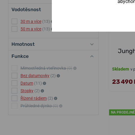
abychom 
Vodotěsnost
30 m a více
(13)
50 m a více
(13)
Hmotnost
Jungh
Funkce
Mimostředná vteřinovka
(0)
Skladem
v 
Bez datumovky
(2)
23 490 
Datum
(11)
Stopky
(2)
Řízené rádiem
(2)
Průhledné dýnko
(0)
NA PRODEJNĚ