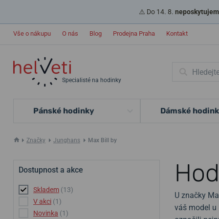
⚠️ Do 14. 8.
neposkytujeme
Vše o nákupu
O nás
Blog
Prodejna Praha
Kontakt
Specialisté na hodinky
Pánské hodinky
Dámské hodin
Značky
Junghans
Max Bill by
Hod
Dostupnost a akce
Skladem
(13)
U značky Max
V akci
(1)
váš model u 
Novinka
(1)