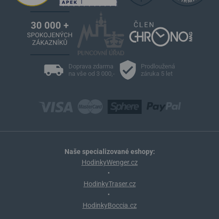
Doprava zdarma
Prodloužená
na vše od 3 000,-
záruka 5 let
Naše specializované eshopy:
HodinkyWenger.cz
•
HodinkyTraser.cz
•
HodinkyBoccia.cz