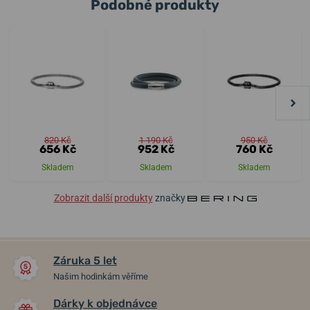
Podobné produkty
820 Kč
1 190 Kč
950 Kč
656 Kč
952 Kč
760 Kč
Skladem
Skladem
Skladem
Zobrazit další produkty
značky
Záruka 5 let
Našim hodinkám věříme
Dárky k objednávce