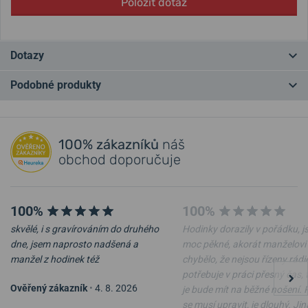
Položit dotaz
Dotazy
Podobné produkty
Máte otázku? Zanechte nám komentář
NA PRODEJNĚ
NA PRODEJNĚ
Přidat dotaz
100% zákazníků
náš
obchod doporučuje
100%
100%
skvělé, i s gravírováním do druhého
Hodinky dorazily v pořádku, j
-20%
-20%
dne, jsem naprosto nadšená a
moc pěkné, akorát manželovi
manžel z hodinek též
chybělo, že nejsou řízeny rádi
potřebuje v práci přesný čas, 
Náramek Bering Arctic
Náramek Boccia Titanium
Ověřený zákazník
•
4. 8. 2026
Symphony 613-10-X0
0395-0536
je bude mít na běžné nošení.
se musí upravit, je dlouhý. Ji