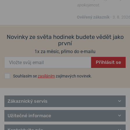
spokojenost.
ve středu 12. 8. u vás
ve středu 12. 8. u vás
Skladem
Skladem
820 Kč
1 190 Kč
656 Kč
952 Kč
Ověřený zákazník
•
3. 8. 202
Novinky ze světa hodinek budete vědět jako
první
1x za měsíc, přímo do e-mailu
Přihlásit se
Souhlasím se
zasíláním
zajímavých novinek.
Zákaznický servis
Užitečné informace