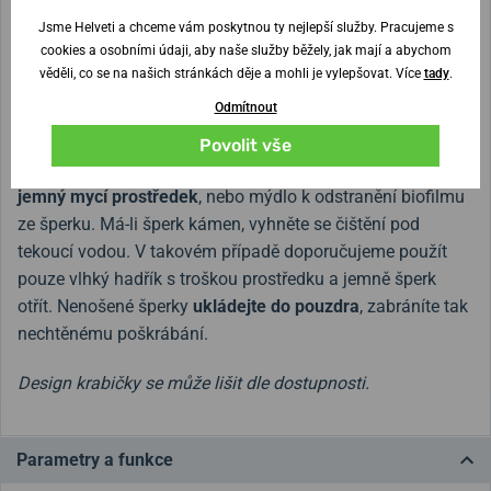
síťoviny. Přímočarý, jednoduchý vzhled dokonale ladí s
Jsme Helveti a chceme vám poskytnou ty nejlepší služby. Pracujeme s
kolekcí hodinek BERING a optimálně tak završuje celkový
cookies a osobními údaji, aby naše služby běžely, jak mají a abychom
koncept značky BERING.
věděli, co se na našich stránkách děje a mohli je vylepšovat. Více
tady
.
Odmítnout
Jak o šperky Bering pečovat?
Povolit vše
K čištění šperků z chirurgické oceli
stačí čistá voda a
jemný mycí prostředek
, nebo mýdlo k odstranění biofilmu
ze šperku. Má-li šperk kámen, vyhněte se čištění pod
tekoucí vodou. V takovém případě doporučujeme použít
pouze vlhký hadřík s troškou prostředku a jemně šperk
otřít. Nenošené šperky
ukládejte do pouzdra
, zabráníte tak
nechtěnému poškrábání.
Design krabičky se může lišit dle dostupnosti.
Parametry a funkce