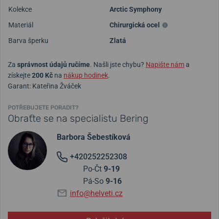
Kolekce
Arctic Symphony
Materiál
Chirurgická ocel
Barva šperku
Zlatá
Za
správnost údajů ručíme
. Našli jste chybu?
Napište nám
a
získejte
200 Kč
na
nákup hodinek
.
Garant: Kateřina Žváček
POTŘEBUJETE PORADIT?
Obraťte se na specialistu Bering
Barbora Šebestíková
+420252252308
Po-Čt
9-19
Pá-So
9-16
info@helveti.cz