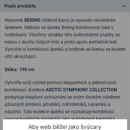
Popis produktu
Náramek
BERING
stříbrné barvy je opravdu nevšedním
šperkem. Nebojte se šperky Bering kombinovat také s
hodinkami. Všechny výrobky této světoznámé značky se
nesou v duchu čistých linií, a proto spolu perfektně ladí.
Vytvořte si kombinaci šperků a hodinek se kterou se budete
cítit okouzlující.
Délka: 190 cm
Vytvořte svůj vzhled pomocí elegantních a jedinečných
kombinací. Kolekce
ARCTIC SYMPHONY COLLECTION
poskytuje kreativní zvýraznění se svým širokým výběrem
úžasných prstenů, přívěsků, náhrdelníků, náramků a
náušnic. Tato kolekce šperků se vyznačuje kombinací
vysoce kvalitních materiálů jako je high-tech keramika,
kameny kubické zirkonie, nerezová ocel a milánské
Aby web běžel jako švýcary