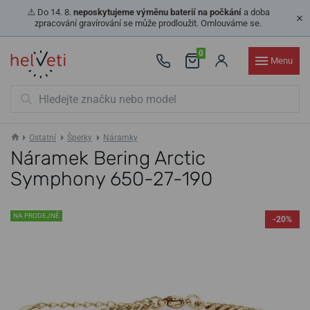
⚠️ Do 14. 8.
neposkytujeme výměnu baterií na počkání
a doba
zpracování gravírování se může prodloužit. Omlouváme se.
0
Menu
Ostatní
Šperky
Náramky
Náramek Bering Arctic
Symphony 650-27-190
NA PRODEJNĚ
-20%