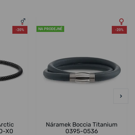
NA PRODEJNĚ
-20%
-20%
rctic
Náramek Boccia Titanium
0-X0
0395-0536