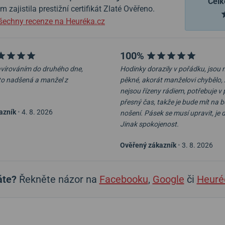
Celk
zajistila prestižní certifikát Zlaté Ověřeno.
šechny recenze na Heuréka.cz
100%
ravírováním do druhého dne,
Hodinky dorazily v pořádku, jsou
to nadšená a manžel z
pěkné, akorát manželovi chybělo, 
nejsou řízeny rádiem, potřebuje v 
přesný čas, takže je bude mít na 
azník
•
4. 8. 2026
nošení. Pásek se musí upravit, je 
Jinak spokojenost.
Ověřený zákazník
•
3. 8. 2026
áte?
Řekněte názor na
Facebooku
,
Google
či
Heuré