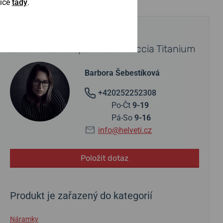
Více
tady
.
POTŘEBUJETE PORADIT?
Obraťte se na specialistu Boccia Titanium
Barbora Šebestíková
+420252252308
Po-Čt
9-19
Pá-So
9-16
info@helveti.cz
Položit dotaz
Produkt je zařazený do kategorií
Náramky