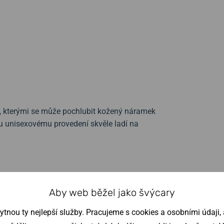
ky, kterými se může pochlubit kožený náramek
u unisexovému provedení skvěle ladí na
Aby web běžel jako švýcary
nou ty nejlepší služby. Pracujeme s cookies a osobními údaji, a