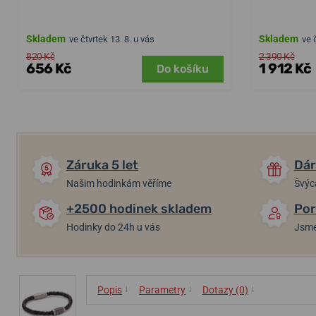
Skladem
Skladem
ve čtvrtek 13. 8. u vás
ve 
820 Kč
2 390 Kč
656 Kč
1 912 Kč
Do košíku
Záruka 5 let
Dár
Našim hodinkám věříme
Švýc
+2500 hodinek skladem
Por
Hodinky do 24h u vás
Jsme
↓
↓
↓
Popis
Parametry
Dotazy (0)