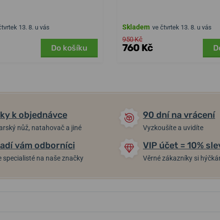
Skladem
čtvrtek 13. 8. u vás
ve čtvrtek 13. 8. u vás
950 Kč
760 Kč
Do košíku
D
ky k objednávce
90 dní na vrácení
arský nůž, natahovač a jiné
Vyzkoušíte a uvidíte
adí vám odborníci
VIP účet = 10% sle
 specialisté na naše značky
Věrné zákazníky si hýčk