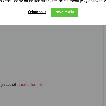
věděli, co se na našich stránkách děje a mohli je vylepšovat. 
Odmítnout
Povolit vše
ejte
200 Kč
na
nákup hodinek
.