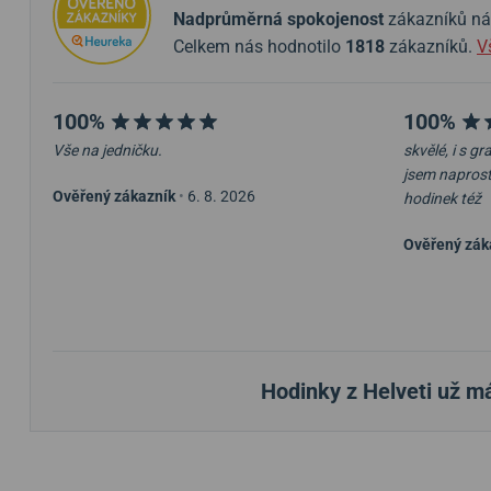
Nadprůměrná spokojenost
zákazníků nám 
Celkem nás hodnotilo
1818
zákazníků.
V
100%
100%
Vše na jedničku.
skvělé, i s g
jsem napros
Ověřený zákazník
•
6. 8. 2026
hodinek též
Ověřený zák
Hodinky z Helveti už m