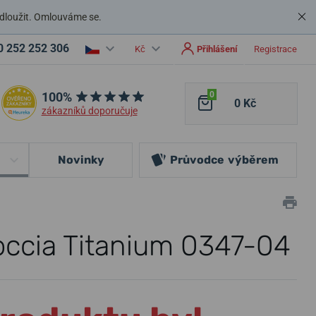
dloužit. Omlouváme se.
0 252 252 306
Kč
Přihlášení
Registrace
100%
0
0 Kč
zákazníků doporučuje
Novinky
Průvodce
výběrem
ccia Titanium 0347-04