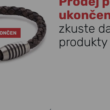
Prodej p
ukonče
zkuste d
KONČEN
produkty 