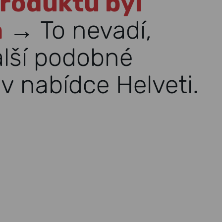
roduktu byl
n
→ To nevadí,
alší podobné
v nabídce Helveti.