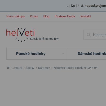
⚠️ Do 14. 8.
neposkytujeme
Vše o nákupu
O nás
Blog
Prodejna Praha
Kontakt
Specialisté na hodinky
Pánské hodinky
Dámské hodin
Ostatní
Šperky
Náramky
Náramek Boccia Titanium 0347-04