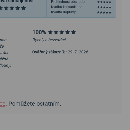
ová spokojenost
Přehlednost obchodu
Kvalita komunikace
Kvalita dopravy
100%
 moc
Rychly a bezvadně
že
Ověřený zákazník
•
29. 7. 2026
práci
běžné
dlouhý.
ce
. Pomůžete ostatním.