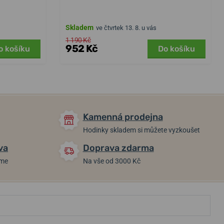
Skladem
ve čtvrtek 13. 8. u vás
1 190 Kč
952 Kč
o košíku
Do košíku
Kamenná prodejna
Hodinky skladem si můžete vyzkoušet
va
Doprava zdarma
áme
Na vše od 3000 Kč