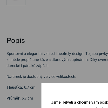
Popis
Sportovní a elegantní vzhled i neotřelý design. To jsou prv
z hnědé proplétané kůže s titanovým zapínáním. Díky svém
dámské i pánské zápěstí.
Náramek je dostupný ve více velikostech.
Tloušťka:
0,7 cm
Průměr:
6,7 cm
Jsme Helveti a chceme vám poskyt