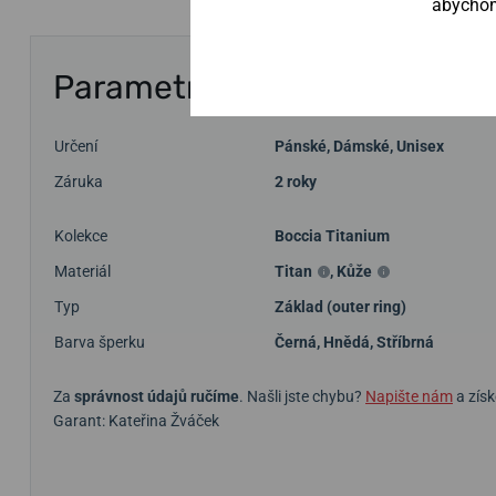
abychom 
Parametry
Určení
Pánské
,
Dámské
,
Unisex
Záruka
2 roky
Kolekce
Boccia Titanium
Materiál
Titan
,
Kůže
Typ
Základ (outer ring)
Barva šperku
Černá
,
Hnědá
,
Stříbrná
Za
správnost údajů ručíme
. Našli jste chybu?
Napište nám
a získ
Garant: Kateřina Žváček