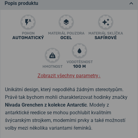
Popis produktu
POHON
MATERIÁL POUZDRA
MATERIÁL SKLÍČKA
AUTOMATICKÝ
OCEL
SAFÍROVÉ
VODOTĚSNOST
100 M
HMOTNOST
Zobrazit všechny parametry
↓
Unikátní design, který nepodléhá žádným stereotypům.
Právě tak bychom mohli charakterizovat hodinky značky
Nivada Grenchen z kolekce Antarctic
. Modely z
antarktické reedice se mohou pochlubit kvalitním
švýcarským strojkem, moderními prvky a také možností
volby mezi několika variantami řemínků.