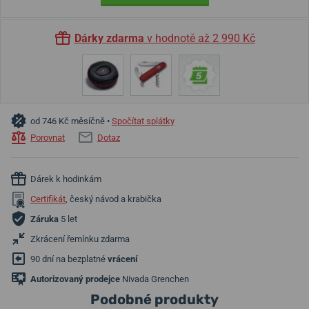
Dárky zdarma
v hodnotě až 2 990 Kč
od 746 Kč měsíčně •
Spočítat splátky
Porovnat
Dotaz
Dárek k hodinkám
Certifikát
, český návod a krabička
Záruka
5 let
Zkrácení řemínku zdarma
90 dní na bezplatné
vrácení
Autorizovaný prodejce
Nivada Grenchen
Podobné produkty