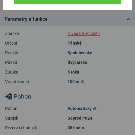
Videa
Parametry a funkce
Značka
Nivada Grenchen
Určení
Pánské
Použití
Společenské
Původ
Švýcarské
Záruka
5 roků
Vodotěsnost
100 m
Pohon
Pohon
Automatický
Strojek
Soprod P024
Rezerva chodu
38 hodin