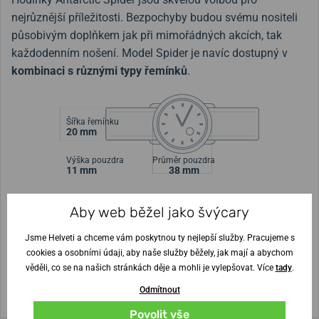
nejrůznější příležitosti. Bezpochyby budou svému nositeli
působivým doplňkem jak při mimořádných akcích, tak
každodenním nošení. Model Spider je navíc dostupný v
kombinaci s různými typy řemínků
.
Šířka řemínku
20 mm
Výška pouzdra
Průměr pouzdra
11 mm
38 mm
Aby web běžel jako švýcary
Nejste si jisti velikostí?
Jsme Helveti a chceme vám poskytnou ty nejlepší služby. Pracujeme s
Vytisknout vzory velikostí
cookies a osobními údaji, aby naše služby běžely, jak mají a abychom
věděli, co se na našich stránkách děje a mohli je vylepšovat. Více
tady
.
(U tisku nastavte Měřítko: Výchozí)
Odmítnout
Povolit vše