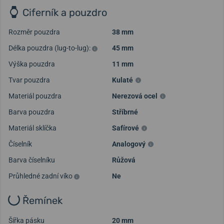
Ciferník a pouzdro
Rozměr pouzdra
38 mm
Délka pouzdra (lug-to-lug):
45 mm
Výška pouzdra
11 mm
Tvar pouzdra
Kulaté
Materiál pouzdra
Nerezová ocel
Barva pouzdra
Stříbrné
Načíst další videa
Materiál sklíčka
Safírové
Číselník
Analogový
Barva číselníku
Růžová
Průhledné zadní víko
Ne
Řemínek
Šířka pásku
20 mm