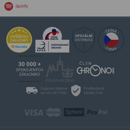
Spotify
Doprava zdarma
Prodloužená
na vše od 3 000,-
záruka 5 let