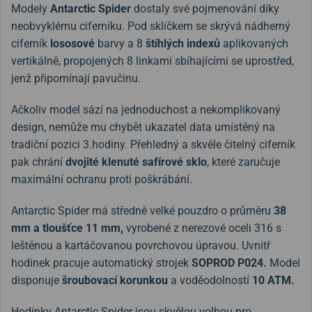
Modely
Antarctic Spider
dostaly své pojmenování díky
neobvyklému ciferníku.
Pod sklíčkem se skrývá nádherný
ciferník
lososové
barvy a 8
štíhlých indexů
aplikovaných
vertikálně, propojených 8 linkami sbíhajícími se uprostřed,
jenž připomínají pavučinu.
Ačkoliv model sází na jednoduchost a nekomplikovaný
design, nemůže mu chybět ukazatel data umístěný na
tradiční pozici 3.hodiny. Přehledný a skvěle čitelný ciferník
pak chrání
dvojité klenuté safírové sklo
, které zaručuje
maximální ochranu proti poškrábání.
Antarctic Spider má středně velké pouzdro o průměru
38
mm a tloušťce 11 mm,
vyrobené z nerezové oceli 316 s
leštěnou a kartáčovanou povrchovou úpravou. Uvnitř
hodinek pracuje automatický strojek
SOPROD P024.
Model
disponuje
šroubovací korunkou
a voděodolností
10 ATM.
Hodinky
Antarctic Spider jsou skvělou volbou pro