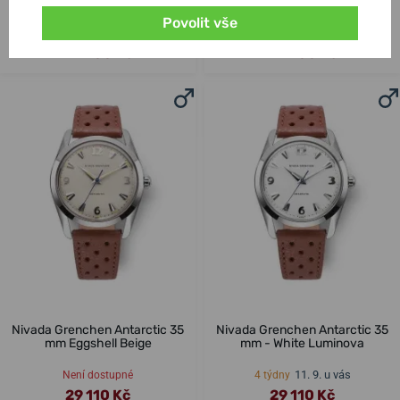
mm Date
Povolit vše
11. 9. u vás
11. 9. u vás
4 týdny
4 týdny
29 200 Kč
29 200 Kč
Nivada Grenchen Antarctic 35
Nivada Grenchen Antarctic 35
mm Eggshell Beige
mm - White Luminova
11. 9. u vás
Není dostupné
4 týdny
29 110 Kč
29 110 Kč