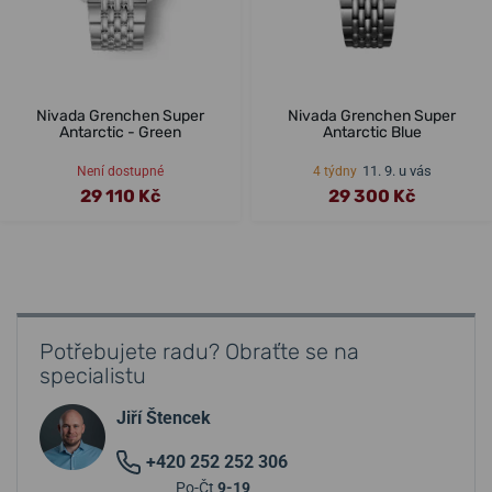
Nivada Grenchen Super
Nivada Grenchen Super
Antarctic - Green
Antarctic Blue
11. 9. u vás
Není dostupné
4 týdny
29 110 Kč
29 300 Kč
Potřebujete radu? Obraťte se na
specialistu
Jiří Štencek
+420 252 252 306
Po-Čt
9-19