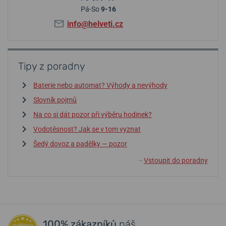
Pá-So
9-16
info@helveti.cz
Tipy z poradny
Baterie nebo automat? Výhody a nevýhody
Slovník pojmů
Na co si dát pozor při výběru hodinek?
Vodotěsnost? Jak se v tom vyznat
Šedý dovoz a padělky — pozor
Vstoupit do poradny
↓
100% zákazníků
náš