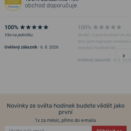
obchod doporučuje
100%
100%
Vše na jedničku.
skvělé, i s gravírováním do d
dne, jsem naprosto nadšená 
Ověřený zákazník
•
6. 8. 2026
manžel z hodinek též
Ověřený zákazník
•
4. 8. 202
Novinky ze světa hodinek budete vědět jako
první
1x za měsíc, přímo do e-mailu