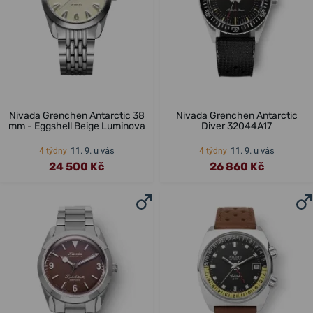
Nivada Grenchen Antarctic 38
Nivada Grenchen Antarctic
mm - Eggshell Beige Luminova
Diver 32044A17
11. 9. u vás
11. 9. u vás
4 týdny
4 týdny
24 500 Kč
26 860 Kč