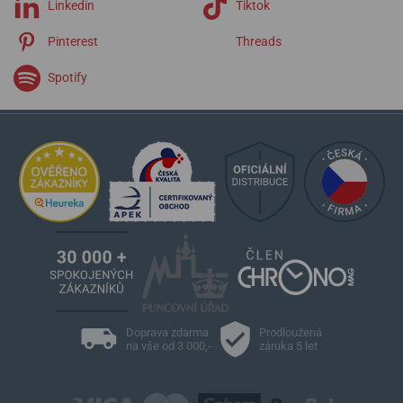
Linkedin
Tiktok
Pinterest
Threads
Spotify
Doprava zdarma
Prodloužená
na vše od 3 000,-
záruka 5 let