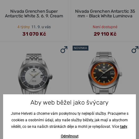
Nivada Grenchen Super
Nivada Grenchen Antarctic 35
Antarctic White 3. 6. 9. Cream
mm - Black White Luminova
11. 9. u vás
4 týdny
Není dostupné
31 070 Kč
29 110 Kč
NOVINKA
Aby web běžel jako švýcary
Jsme Helveti a chceme vám poskytnou ty nejlepší služby. Pracujeme s
cookies a osobními údaji, aby naše služby běžely, jak mají a abychom
věděli, co se na našich stránkách děje a mohli je vylepšovat. Více
tady
.
Nivada Grenchen Antarctic
Nivada Grenchen Super
Glacier 35 mm
Antarctic Black & Orange - 38
Odmítnout