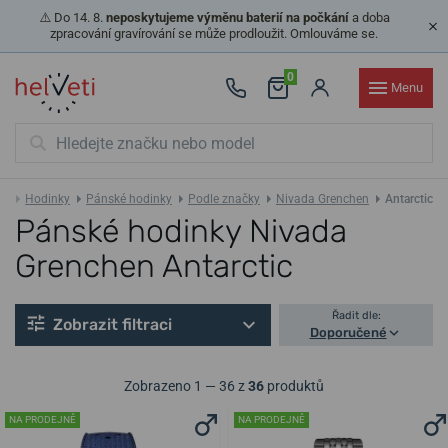
⚠️ Do 14. 8.
neposkytujeme výměnu baterií na počkání
a doba
zpracování gravírování se může prodloužit. Omlouváme se.
0
Menu
Hodinky
Pánské hodinky
Podle značky
Nivada Grenchen
Antarctic
Pánské hodinky Nivada
Grenchen Antarctic
Řadit dle:
Zobrazit filtraci
Doporučené
Zobrazeno 1 — 36 z
36
produktů
NA PRODEJNĚ
NA PRODEJNĚ