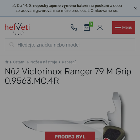
⚠️ Do 14. 8.
neposkytujeme výměnu baterií na počkání
a doba
zpracování gravírování se může prodloužit. Omlouváme se.
0
Menu
Ostatní
Nože a nástroje
Kapesní
Nůž Victorinox Ranger 79 M Grip
0.9563.MC.4R
PRODEJ BYL