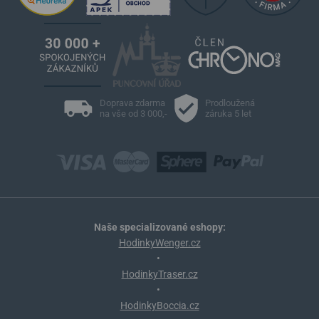
Doprava zdarma
Prodloužená
na vše od 3 000,-
záruka 5 let
Naše specializované eshopy:
HodinkyWenger.cz
•
HodinkyTraser.cz
•
HodinkyBoccia.cz