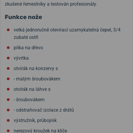
zkušené řemeslníky a testován profesionály.
Funkce nože
velká jednoručně otevírací uzamykatelná čepel, 3/4
zubaté ostří
pilka na dřevo
vývrtka
otvírák na konzervy s
- malým šroubovákem
otvírák na láhve s
- šroubovákem
- odstraňovač izolace z drátů
výstružník, průbojník
nerezový kroužek na klíče