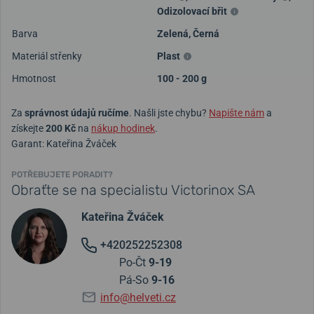
Odizolovací břit
Barva
Zelená
,
Černá
Materiál střenky
Plast
Hmotnost
100 - 200 g
Za
správnost údajů ručíme
. Našli jste chybu?
Napište nám
a
získejte
200 Kč
na
nákup hodinek
.
Garant: Kateřina Žváček
POTŘEBUJETE PORADIT?
Obraťte se na specialistu Victorinox SA
Kateřina Žváček
+420252252308
Po-Čt
9-19
Pá-So
9-16
info@helveti.cz