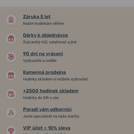
NA PRODEJNĚ
NA PRODEJNĚ
Záruka 5 let
Našim hodinkám věříme
Dárky k objednávce
Švýcarský nůž, natahovač a jiné
90 dní na vrácení
-10%
Vyzkoušíte a uvidíte
Kamenná prodejna
Nůž Victorinox Waiter
Kapesní nůž Mikov Rybička
Hodinky skladem si můžete vyzkoušet
0.3303
130-NZn-1/KAPESNI
+2500 hodinek skladem
v pátek 14. 8. u vás
Skladem
Hodinky do 24h u vás
v pátek 14. 8. u vás
Skladem
549 Kč
494 Kč
148 Kč
Poradí vám odborníci
Jsme specialisté na naše značky
VIP účet = 10% sleva