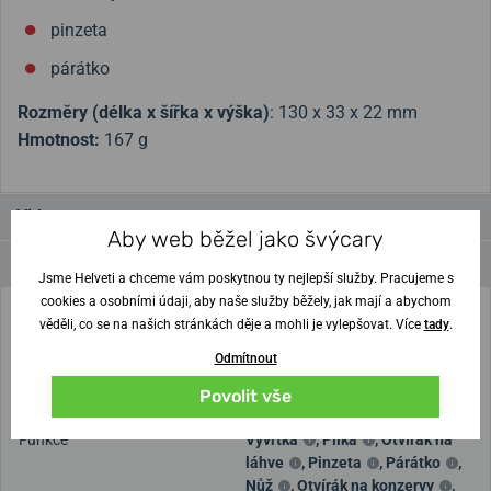
pinzeta
párátko
Rozměry (délka x šířka x výška)
:
130 x 33 x 22 mm
Hmotnost:
167 g
Videa
Aby web běžel jako švýcary
Parametry a funkce
Jsme Helveti a chceme vám poskytnou ty nejlepší služby. Pracujeme s
cookies a osobními údaji, aby naše služby běžely, jak mají a abychom
Záruka
2 roky
věděli, co se na našich stránkách děje a mohli je vylepšovat. Více
tady
.
Odmítnout
Velikost
100 - 150 mm
Povolit vše
Typ
Kapesní nůž
Funkce
Vývrtka
,
Pilka
,
Otvírák na
láhve
,
Pinzeta
,
Párátko
,
Nůž
,
Otvírák na konzervy
,