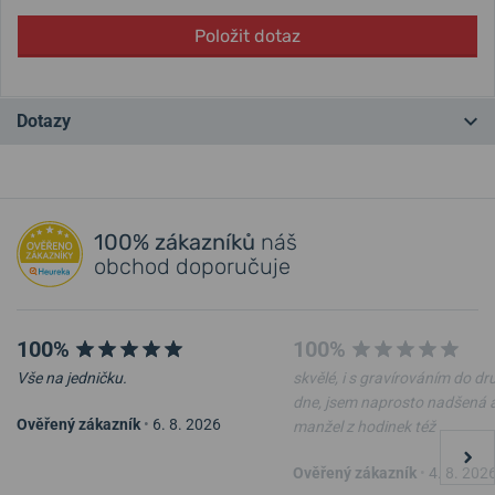
Položit dotaz
Dotazy
Máte otázku? Zanechte nám komentář
100% zákazníků
náš
Přidat dotaz
obchod doporučuje
100%
100%
Vše na jedničku.
skvělé, i s gravírováním do d
dne, jsem naprosto nadšená 
Ověřený zákazník
•
6. 8. 2026
manžel z hodinek též
Ověřený zákazník
•
4. 8. 202