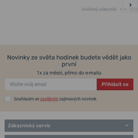
Orient Bambino RA-
Orient Classic Bambino RA-
Ověřený zákazník
•
4. 8. 202
AC0M03S Version 7
BB0006N Limited Edition
Populární modelové řady Orient
13. 8. u vás
13. 8. u vás
Skladem
Skladem
Sports
8 090 Kč
8 690 Kč
Classic
Bambino
Multi-Year Calendar
Novinky ze světa hodinek budete vědět jako
Contemporary
první
Revival
řemínky Orient
1x za měsíc, přímo do e-mailu
Přihlásit se
Souhlasím se
zasíláním
zajímavých novinek.
Zákaznický servis