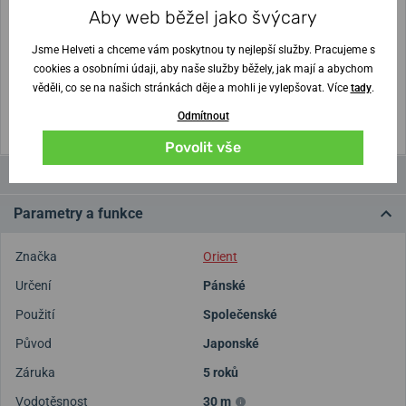
Aby web běžel jako švýcary
Nejste si jisti velikostí?
Jsme Helveti a chceme vám poskytnou ty nejlepší služby. Pracujeme s
Vytisknout vzory velikostí
cookies a osobními údaji, aby naše služby běžely, jak mají a abychom
věděli, co se na našich stránkách děje a mohli je vylepšovat. Více
tady
.
(U tisku nastavte Měřítko: Výchozí)
Odmítnout
Povolit vše
Videa
Parametry a funkce
Značka
Orient
Určení
Pánské
Použití
Společenské
Původ
Japonské
Záruka
5 roků
Vodotěsnost
30 m