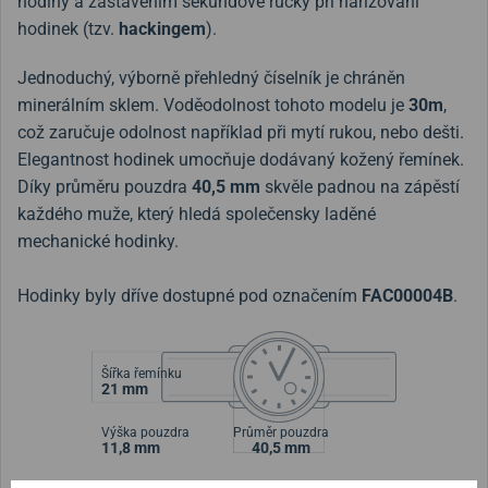
hodiny a zastavením sekundové ručky při nařizování
hodinek (tzv.
hackingem
).
Jednoduchý, výborně přehledný číselník je chráněn
minerálním sklem. Voděodolnost tohoto modelu je
30m
,
což zaručuje odolnost například při mytí rukou, nebo dešti.
Elegantnost hodinek umocňuje dodávaný kožený řemínek.
Díky průměru pouzdra
40,5 mm
skvěle padnou na zápěstí
každého muže, který hledá společensky laděné
mechanické hodinky.
Hodinky byly dříve dostupné pod označením
FAC00004B
.
Šířka řemínku
21 mm
Výška pouzdra
Průměr pouzdra
11,8 mm
40,5 mm