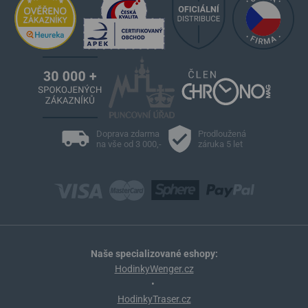
Doprava zdarma
Prodloužená
na vše od 3 000,-
záruka 5 let
Naše specializované eshopy:
HodinkyWenger.cz
•
HodinkyTraser.cz