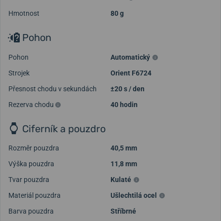
Hmotnost
80 g
Pohon
Pohon
Automatický
Strojek
Orient F6724
Přesnost chodu v sekundách
±20 s / den
Rezerva chodu
40 hodin
Ciferník a pouzdro
Rozměr pouzdra
40,5 mm
Výška pouzdra
11,8 mm
Tvar pouzdra
Kulaté
Materiál pouzdra
Ušlechtilá ocel
Barva pouzdra
Stříbrné