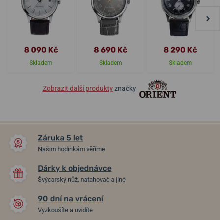
8 090 Kč
8 690 Kč
8 290 Kč
Skladem
Skladem
Skladem
Zobrazit další produkty
značky
Záruka 5 let
Našim hodinkám věříme
Dárky k objednávce
Švýcarský nůž, natahovač a jiné
90 dní na vrácení
Vyzkoušíte a uvidíte