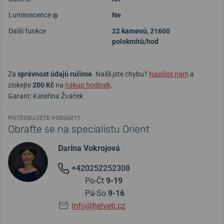
Luminiscence
Ne
Další funkce
22 kamenů, 21600
polokmitů/hod
Za
správnost údajů ručíme
. Našli jste chybu?
Napište nám
a
získejte
200 Kč
na
nákup hodinek
.
Garant: Kateřina Žváček
POTŘEBUJETE PORADIT?
Obraťte se na specialistu Orient
Darina Vokrojová
+420252252308
Po-Čt
9-19
Pá-So
9-16
info@helveti.cz