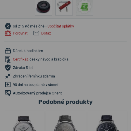
od 215 Kč měsíčně •
Spočítat splátky
Porovnat
Dotaz
Dárek k hodinkám
Certifikát
, český návod a krabička
Záruka
5 let
Zkrácení řemínku zdarma
90 dní na bezplatné
vrácení
Autorizovaný prodejce
Orient
Podobné produkty