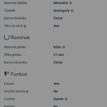
Materiál sklíčka
Minerální
Číselník
Analogový
Barva číselníku
Černá
Víko na závit
Ano
Řemínek
Materiál pásku
Kůže
Šířka pásku
21 mm
Barva náramku
Černá
Funkce
Datum
Ano
Otočná luneta
Ne
Funkce
Datum
Baterie
Ne