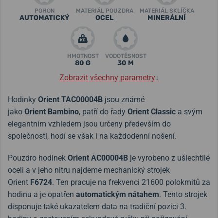
POHON
MATERIÁL POUZDRA
MATERIÁL SKLÍČKA
AUTOMATICKÝ
OCEL
MINERÁLNÍ
HMOTNOST
VODOTĚSNOST
80 G
30 M
Zobrazit všechny parametry
↓
Hodinky
Orient TAC00004B
jsou
známé
jako
Orient Bambino
, patří do řady
Orient Classic
a svým
elegantním vzhledem jsou určeny především do
společnosti, hodí se však i na každodenní nošení.
Pouzdro hodinek
Orient AC00004B
je vyrobeno z ušlechtilé
oceli a v jeho nitru najdeme mechanický strojek
Orient
F6724
. Ten pracuje na frekvenci 21600 polokmitů za
hodinu a je opatřen
automatickým nátahem
. Tento strojek
disponuje také ukazatelem data na tradiční pozici 3.