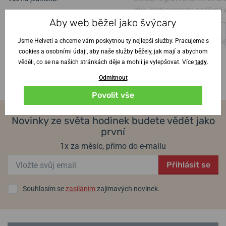
dne, jsem naprosto nadšená 
Ověřený zákazník
•
6. 8. 2026
Aby web běžel jako švýcary
manžel z hodinek též
Jsme Helveti a chceme vám poskytnou ty nejlepší služby. Pracujeme s
Ověřený zákazník
•
4. 8. 202
cookies a osobními údaji, aby naše služby běžely, jak mají a abychom
věděli, co se na našich stránkách děje a mohli je vylepšovat. Více
tady
.
Odmítnout
Povolit vše
Novinky ze světa hodinek budete vědět jako
první
1x za měsíc, přímo do e-mailu
Přihlásit se
Souhlasím se
zasíláním
zajímavých novinek.