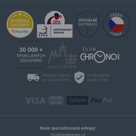
Doprava zdarma
Prodloužená
na vše od 3 000,-
záruka 5 let
Naše specializované eshopy:
HodinkyWenger.cz