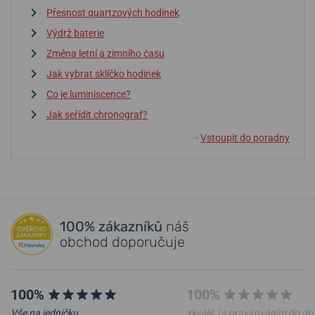
Přesnost quartzových hodinek
Výdrž baterie
Změna letní a zimního času
Jak vybrat sklíčko hodinek
Co je luminiscence?
Jak seřídit chronograf?
Vstoupit do poradny
↓
100% zákazníků
náš
obchod doporučuje
100%
100%
Vše na jedničku.
skvělé, i s gravírováním do d