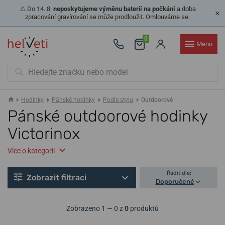
⚠️ Do 14. 8.
neposkytujeme výměnu baterií na počkání
a doba
zpracování gravírování se může prodloužit. Omlouváme se.
0
Menu
Hodinky
Pánské hodinky
Podle stylu
Outdoorové
Pánské outdoorové hodinky
Victorinox
Více o kategorii
Řadit dle:
Zobrazit filtraci
Doporučené
Zobrazeno 1 — 0 z
0
produktů