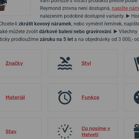
vám pomůže s filtrací produktů přesně podle
Reymond zrovna není dostupná,
napište nám
nalezením podobné dostupné varianty. ▶️ Ho
 Chcete-li
zkrátit kovový náramek
, nebo vyměnit řemínek, napiš
aké můžete zvolit
dárkové balení nebo gravírování
. ▶️ Všechny
icky prodloužíme
záruku na 5 let
a na objednávky od 3 000,- o
Značky
Styl
Materiál
Funkce
Co nosíme v
Stav
Helveti