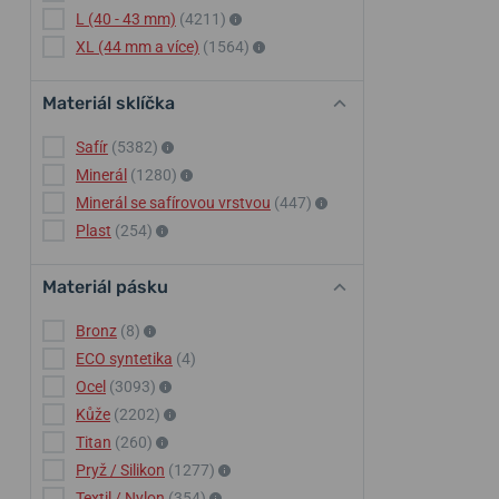
L (40 - 43 mm)
(4211)
XL (44 mm a více)
(1564)
Materiál sklíčka
Safír
(5382)
Minerál
(1280)
Minerál se safírovou vrstvou
(447)
Plast
(254)
Materiál pásku
Bronz
(8)
ECO syntetika
(4)
Ocel
(3093)
Kůže
(2202)
Titan
(260)
Pryž / Silikon
(1277)
Textil / Nylon
(354)