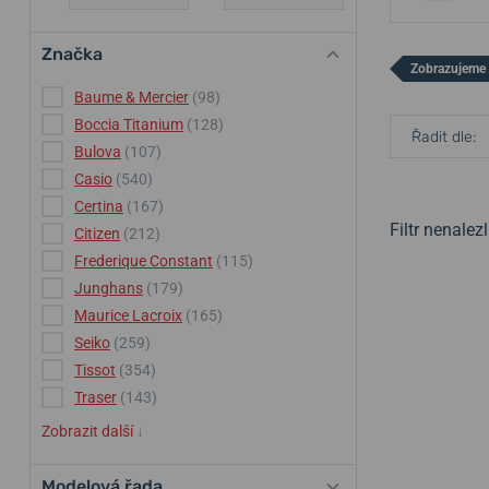
Značka
Zobrazujeme 
Baume & Mercier
(98)
Boccia Titanium
(128)
Řadit dle:
Bulova
(107)
Casio
(540)
Certina
(167)
Filtr nenale
Citizen
(212)
Frederique Constant
(115)
Junghans
(179)
Maurice Lacroix
(165)
Seiko
(259)
Tissot
(354)
Traser
(143)
Zobrazit další
↓
Modelová řada