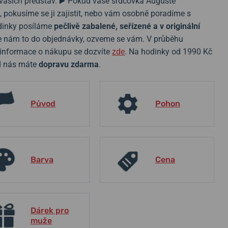
 vašich představ. ▶️ Pokud vaše srdcovka Auguste
, pokusíme se ji zajistit, nebo vám osobně poradíme s
dinky posíláme
pečlivě zabalené, seřízené a v originální
te nám to do objednávky, ozveme se vám. V průběhu
 informace o nákupu se dozvíte
zde
. Na hodinky od 1990 Kč
d nás máte
dopravu zdarma
.
Původ
Pohon
Barva
Cena
Dárek pro
muže