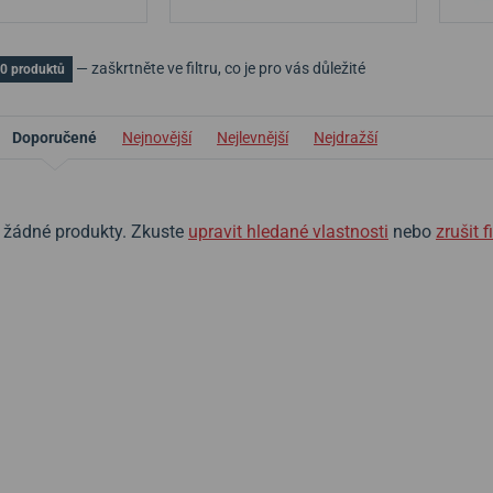
— zaškrtněte ve filtru, co je pro vás důležité
0 produktů
Doporučené
Nejnovější
Nejlevnější
Nejdražší
zl žádné produkty. Zkuste
upravit hledané vlastnosti
nebo
zrušit fi