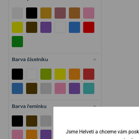
Barva číselníku
Barva řemínku
Jsme Helveti a chceme vám poskyt