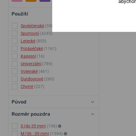
abychom 
Použití
Společenské
(3506)
Sportovní
(4245)
Letecké
(853)
Potápěčské
(1161)
Kapesní
(16)
Univerzální
(789)
Vojenské
(461)
Outdoorové
(260)
Chytré
(227)
Původ
Rozměr pouzdra
S (do 35 mm)
(196)
M (36 - 39 mm)
(1394)