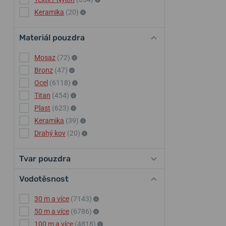
Keramika
(20)
Materiál pouzdra
Mosaz
(72)
Bronz
(47)
Ocel
(6118)
Titan
(454)
Plast
(623)
Keramika
(39)
Drahý kov
(20)
Tvar pouzdra
Vodotěsnost
30 m a více
(7143)
50 m a více
(6786)
100 m a více
(4818)