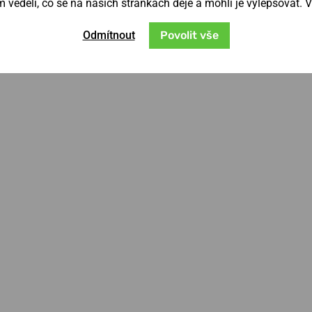
věděli, co se na našich stránkách děje a mohli je vylepšovat. 
Odmítnout
Povolit vše