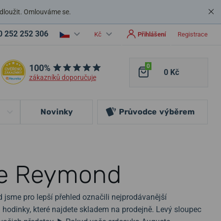
dloužit. Omlouváme se.
0 252 252 306
Kč
Přihlášení
Registrace
100%
0
0 Kč
zákazníků doporučuje
Novinky
Průvodce
výběrem
te Reymond
jsme pro lepší přehled označili nejprodávanější
hodinky, které najdete skladem na prodejně. Levý sloupec