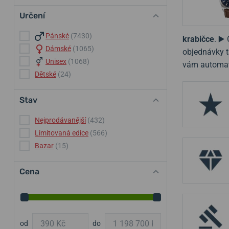
Určení
Pánské
(7430)
krabičce
. ▶️
Dámské
(1065)
objednávky t
Unisex
(1068)
vám automat
Dětské
(24)
Stav
Nejprodávanější
(432)
Limitovaná edice
(566)
Bazar
(15)
Cena
od
do