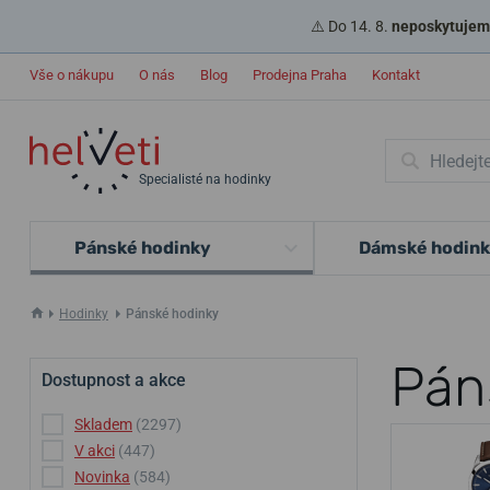
⚠️ Do 14. 8.
neposkytujeme
Vše o nákupu
O nás
Blog
Prodejna Praha
Kontakt
Specialisté na hodinky
Pánské hodinky
Dámské hodin
Hodinky
Pánské hodinky
Pán
Dostupnost a akce
Skladem
(2297)
V akci
(447)
Novinka
(584)