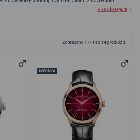
ením. Číselníky upoutají svým detailním zpracováním.
↓
Více o kategorii
Zobrazeno 1 — 14 z
14
produktů
NOVINKA