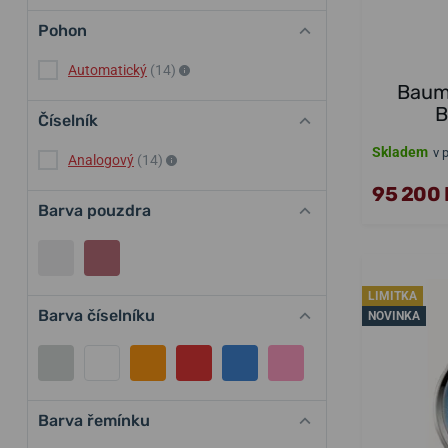
Pohon
Automatický
(14)
Baume
B
Číselník
Skladem
v 
Analogový
(14)
95 200 
Barva pouzdra
LIMITKA
Barva číselníku
NOVINKA
Barva řemínku