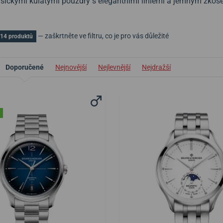
asickými kulatými pouzdry s elegantními liniemi a jemným zkos
— zaškrtněte ve filtru, co je pro vás důležité
14 produktů
Doporučené
Nejnovější
Nejlevnější
Nejdražší