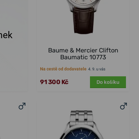
nek
Baume & Mercier Clifton
Baumatic 10773
Na cestě od dodavatele
4. 9. u vás
91 300 Kč
Do košíku