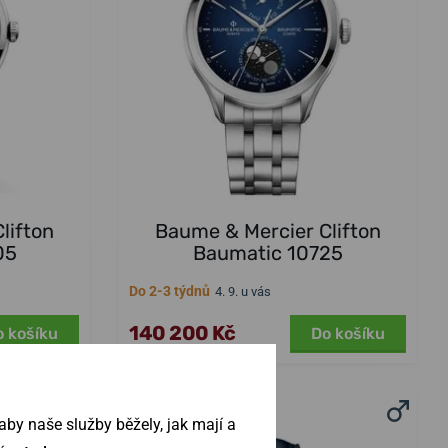
lifton
Baume & Mercier Clifton
05
Baumatic 10725
Do 2-3 týdnů
4. 9. u vás
140 200 Kč
o košíku
Do košíku
by naše služby běžely, jak mají a