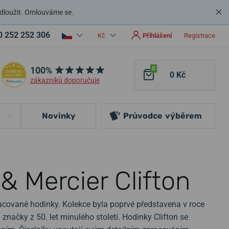
dloužit. Omlouváme se.
0 252 252 306
Kč
Přihlášení
Registrace
100%
0
0 Kč
zákazníků doporučuje
Novinky
Průvodce
výběrem
 Mercier Clifton
acované hodinky. Kolekce byla poprvé představena v roce
 značky z 50. let minulého století. Hodinky Clifton se