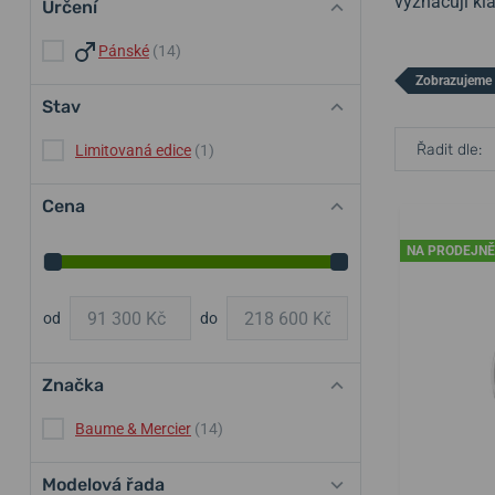
vyznačují kl
Určení
Pánské
(14)
Zobrazujeme 
Stav
Řadit dle:
Limitovaná edice
(1)
Cena
NA PRODEJNĚ
od
do
Značka
Baume & Mercier
(14)
Modelová řada