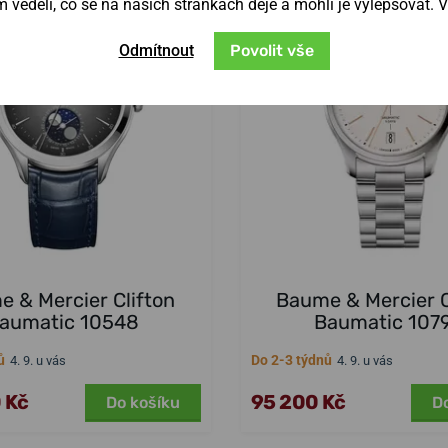
věděli, co se na našich stránkách děje a mohli je vylepšovat. 
Odmítnout
Povolit vše
 & Mercier Clifton
Baume & Mercier C
aumatic 10548
Baumatic 107
ů
Do 2-3 týdnů
4. 9. u vás
4. 9. u vás
 Kč
95 200 Kč
Do košíku
D