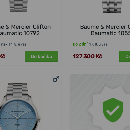
 & Mercier Clifton
Baume & Mercier C
aumatic 10792
Baumatic 105
Do 2 dní
pátek 14. 8. u vás
17. 8. u vás
Kč
127 300 Kč
Do košíku
D