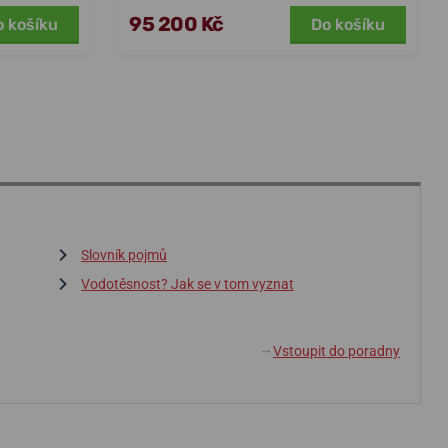
95 200 Kč
o košíku
Do košíku
Slovník pojmů
Vodotěsnost? Jak se v tom vyznat
Vstoupit do poradny
↓