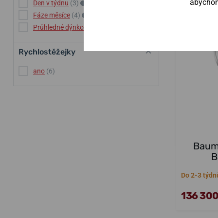
abychom 
Den v týdnu
(3)
Fáze měsíce
(4)
Průhledné dýnko
(14)
Rychlostěžejky
ano
(6)
Baume
B
Do 2-3 týdn
136 300