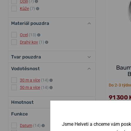
Ocel
(7)
Kůže
(7)
Materiál pouzdra
Ocel
(13)
Drahý kov
(1)
Tvar pouzdra
Baume
Vodotěsnost
B
30 m a více
(14)
Do 2-3 týdn
50 m a více
(14)
91 300 
Hmotnost
Funkce
Jsme Helveti a chceme vám poskyt
Datum
(14)