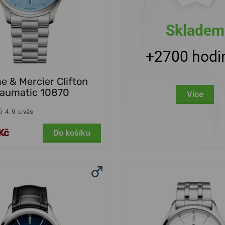
Skladem
+2700 hodi
 & Mercier Clifton
aumatic 10870
Více
ů
4. 9. u vás
Kč
Do košíku