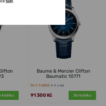
Více
tady
.
lifton
Baume & Mercier Clifton
93
Baumatic 10771
Do 2-3 týdnů
4. 9. u vás
91 300 Kč
o košíku
Do košíku