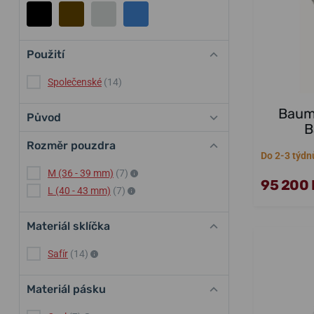
Použití
Společenské
(14)
Baume
Původ
B
Rozměr pouzdra
Do 2-3 týdn
M (36 - 39 mm)
(7)
95 200 
L (40 - 43 mm)
(7)
Materiál sklíčka
Safír
(14)
Materiál pásku