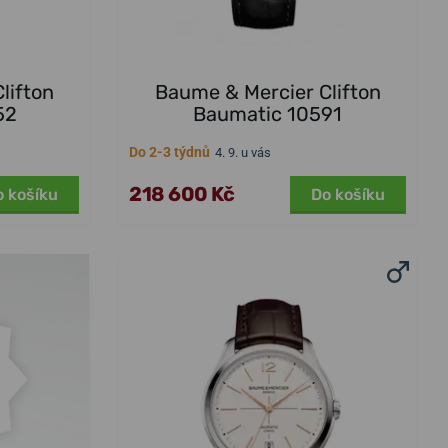
lifton
Baume & Mercier Clifton
52
Baumatic 10591
Do 2-3 týdnů
4. 9. u vás
218 600 Kč
o košíku
Do košíku