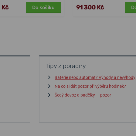
 Kč
91 300 Kč
Do košíku
D
Tipy z poradny
Baterie nebo automat? Výhody a nevýhody
Na co si dát pozor při výběru hodinek?
Šedý dovoz a padělky — pozor