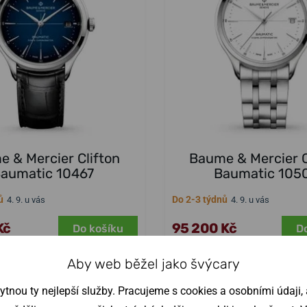
 & Mercier Clifton
Baume & Mercier C
aumatic 10467
Baumatic 105
ů
Do 2-3 týdnů
4. 9. u vás
4. 9. u vás
Kč
95 200 Kč
Do košíku
D
Aby web běžel jako švýcary
nou ty nejlepší služby. Pracujeme s cookies a osobními údaji, a