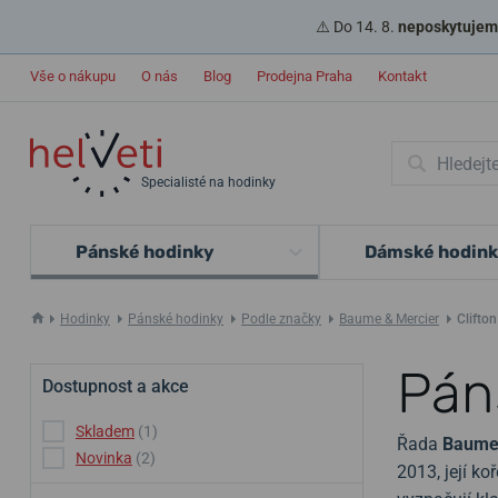
⚠️ Do 14. 8.
neposkytujeme
Vše o nákupu
O nás
Blog
Prodejna Praha
Kontakt
Specialisté na hodinky
Pánské hodinky
Dámské hodin
Hodinky
Pánské hodinky
Podle značky
Baume & Mercier
Clifton
Pán
Dostupnost a akce
Skladem
(1)
Řada
Baume 
Novinka
(2)
2013, její ko