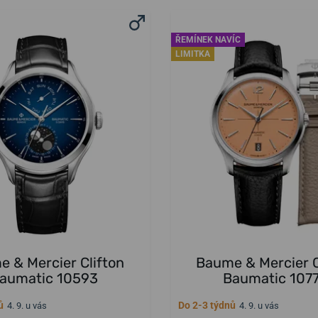
ŘEMÍNEK NAVÍC
LIMITKA
 & Mercier Clifton
Baume & Mercier C
aumatic 10593
Baumatic 107
ů
Do 2-3 týdnů
4. 9. u vás
4. 9. u vás