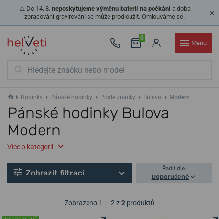
⚠️ Do 14. 8.
neposkytujeme výměnu baterií na počkání
a doba
zpracování gravírování se může prodloužit. Omlouváme se.
0
Menu
Hodinky
Pánské hodinky
Podle značky
Bulova
Modern
Pánské hodinky Bulova
Modern
Více o kategorii
Řadit dle:
Zobrazit filtraci
Doporučené
Zobrazeno 1 — 2 z
2
produktů