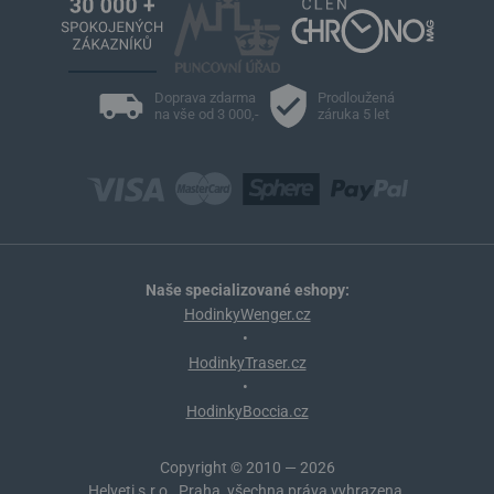
Doprava zdarma
Prodloužená
na vše od 3 000,-
záruka 5 let
Naše specializované eshopy:
HodinkyWenger.cz
•
HodinkyTraser.cz
•
HodinkyBoccia.cz
Copyright © 2010 — 2026
Helveti s.r.o., Praha, všechna práva vyhrazena.