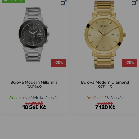
NA PRODEJNĚ
-20%
-20%
Bulova Modern Millennia
Bulova Modern Diamond
96C149
97D115
v pátek 14. 8. u vás
26. 8. u vás
Skladem
Do 10 dní
13 200 Kč
8 900 Kč
10 560 Kč
7 120 Kč