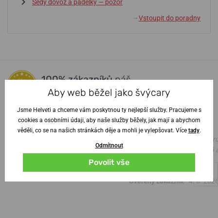
Šedý dovoz a padělky — pozor
Vstoupit do poradny
↓
100% zákazníků
náš
obchod doporučuje
Aby web běžel jako švýcary
Jsme Helveti a chceme vám poskytnou ty nejlepší služby. Pracujeme s
cookies a osobními údaji, aby naše služby běžely, jak mají a abychom
100%
100%
věděli, co se na našich stránkách děje a mohli je vylepšovat. Více
tady
.
Vše na jedničku.
skvělé, i s gravírováním do d
Odmítnout
dne, jsem naprosto nadšená 
Ověřený zákazník
•
6. 8. 2026
manžel z hodinek též
Povolit vše
Ověřený zákazník
•
4. 8. 202