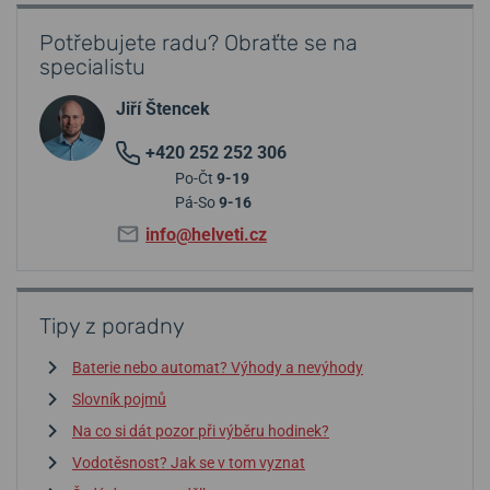
Potřebujete radu? Obraťte se na
specialistu
Jiří Štencek
+420 252 252 306
Po-Čt
9-19
Pá-So
9-16
info@helveti.cz
Tipy z poradny
Baterie nebo automat? Výhody a nevýhody
Slovník pojmů
Na co si dát pozor při výběru hodinek?
Vodotěsnost? Jak se v tom vyznat