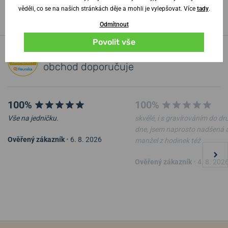
věděli, co se na našich stránkách děje a mohli je vylepšovat. Více
tady
.
Odmítnout
Povolit vše
100% zákazníků
náš
obchod doporučuje
100%
100%
Vše na jedničku.
skvělé, i s gravírováním do d
dne, jsem naprosto nadšená 
Ověřený zákazník
•
6. 8. 2026
manžel z hodinek též
Ověřený zákazník
•
4. 8. 202