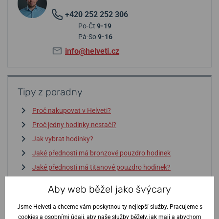
+420 252 252 306
Po-Čt
9-19
Pá-So
9-16
info@helveti.cz
Tipy z poradny
Proč nakupovat v Helveti?
Proč jedny hodinky nestačí?
Jak vybrat hodinky?
Jaké přednosti má bronzové pouzdro hodinek
Jaké přednosti má titanové pouzdro hodinek?
Jaké přednosti má ocelové pouzdro hodinek?
Aby web běžel jako švýcary
Jsme Helveti a chceme vám poskytnou ty nejlepší služby. Pracujeme s
Vstoupit do poradny
↓
cookies a osobními údaji, aby naše služby běžely, jak mají a abychom