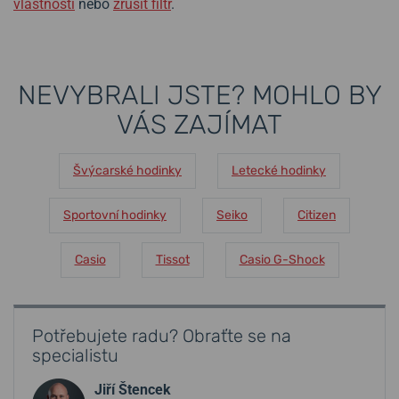
vlastnosti
nebo
zrušit filtr
.
NEVYBRALI JSTE? MOHLO BY
VÁS ZAJÍMAT
Švýcarské hodinky
Letecké hodinky
Sportovní hodinky
Seiko
Citizen
Casio
Tissot
Casio G-Shock
Potřebujete radu? Obraťte se na
specialistu
Jiří Štencek