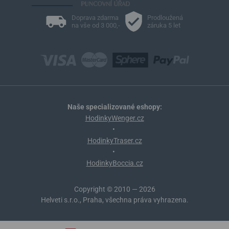
Doprava zdarma
Prodloužená
na vše od 3 000,-
záruka 5 let
Naše specializované eshopy:
HodinkyWenger.cz
•
HodinkyTraser.cz
•
HodinkyBoccia.cz
Copyright © 2010 — 2026
Helveti s.r.o., Praha, všechna práva vyhrazena.