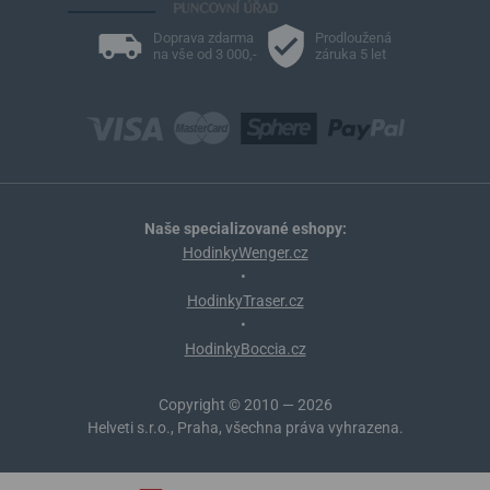
Doprava zdarma
Prodloužená
na vše od 3 000,-
záruka 5 let
Naše specializované eshopy:
HodinkyWenger.cz
•
HodinkyTraser.cz
•
HodinkyBoccia.cz
Copyright © 2010 — 2026
Helveti s.r.o., Praha, všechna práva vyhrazena.