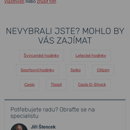
vlastnosti
nebo
zrušit filtr
.
NEVYBRALI JSTE? MOHLO BY
VÁS ZAJÍMAT
Švýcarské hodinky
Letecké hodinky
Sportovní hodinky
Seiko
Citizen
Casio
Tissot
Casio G-Shock
Potřebujete radu? Obraťte se na
specialistu
Jiří Štencek