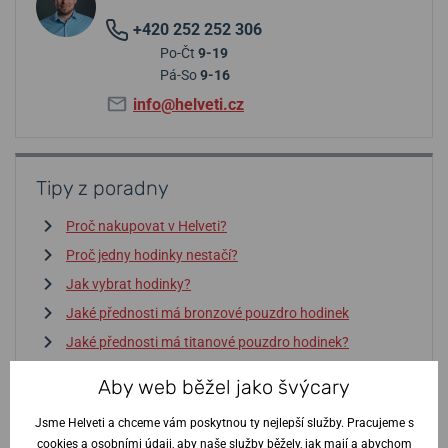
+420 252 252 306
Po-Čt
9-19
Pá-So
9-16
info@helveti.cz
Tipy z poradny
Proč nakupovat v Helveti?
Proč jedny hodinky nestačí?
Jak vybrat hodinky?
Jaké přednosti má bronzové pouzdro hodinek
Jaké přednosti má titanové pouzdro hodinek?
Jaké přednosti má ocelové pouzdro hodinek?
Aby web běžel jako švýcary
Jsme Helveti a chceme vám poskytnou ty nejlepší služby. Pracujeme s
Vstoupit do poradny
↓
cookies a osobními údaji, aby naše služby běžely, jak mají a abychom