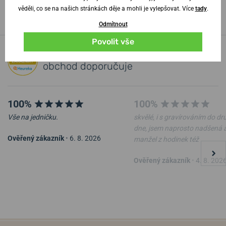
věděli, co se na našich stránkách děje a mohli je vylepšovat. Více
tady
.
Odmítnout
Povolit vše
100% zákazníků
náš
obchod doporučuje
100%
100%
Vše na jedničku.
skvělé, i s gravírováním do d
dne, jsem naprosto nadšená 
Ověřený zákazník
•
6. 8. 2026
manžel z hodinek též
Ověřený zákazník
•
4. 8. 202