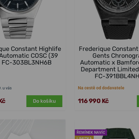
que Constant Highlife
Frederique Constant 
 Automatic COSC (39
Gents Chronogr
 FC-303BL3NH6B
Automatic x Bamfor
Department Limited
FC-391BBL4N
Na cestě od dodavatele
9. u vás
Kč
116 990 Kč
Do košíku
ŘEMÍNEK NAVÍC
LIMITKA