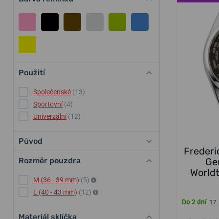
Použití
Společenské
(13)
Sportovní
(4)
Univerzální
(12)
Původ
Frederi
Ge
Rozměr pouzdra
World
M (36 - 39 mm)
(5)
L (40 - 43 mm)
(12)
Do 2 dní
17.
Materiál sklíčka