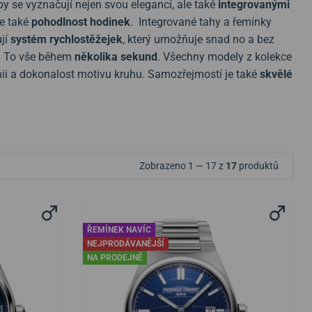
y se vyznačují nejen svou elegancí, ale také
integrovanými
je také
pohodlnost hodinek
. Integrované tahy a řemínky
jí
systém rychlostěžejek
, který umožňuje snad no a bez
dy. To vše během
několika sekund
. Všechny modely z kolekce
ii a dokonalost motivu kruhu. Samozřejmostí je také
skvělé
Zobrazeno 1 — 17 z
17
produktů
ŘEMÍNEK NAVÍC
NEJPRODÁVANĚJŠÍ
NA PRODEJNĚ