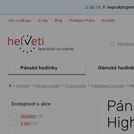
⚠️ Do 14. 8.
neposkytujeme
Vše o nákupu
O nás
Blog
Prodejna Praha
Kontakt
Specialisté na hodinky
Pánské hodinky
Dámské hodin
Hodinky
Pánské hodinky
Podle značky
Frederique Constant
Hig
Pán
Dostupnost a akce
High
Skladem
(3)
V akci
(1)