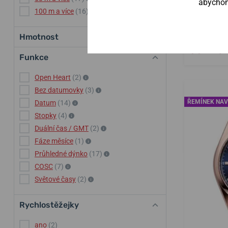
abychom 
mm
100 m a více
(16)
4 týdny
11. 
Hmotnost
53 990 
Funkce
Open Heart
(2)
Bez datumovky
(3)
ŘEMÍNEK NAV
Datum
(14)
Stopky
(4)
Duální čas / GMT
(2)
Fáze měsíce
(1)
Průhledné dýnko
(17)
COSC
(7)
Světové časy
(2)
Rychlostěžejky
ano
(2)