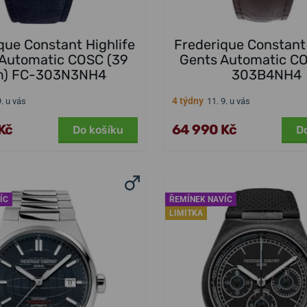
que Constant Highlife
Frederique Constant 
 Automatic COSC (39
Gents Automatic C
) FC-303N3NH4
303B4NH4
4 týdny
9. u vás
11. 9. u vás
Kč
64 990 Kč
Do košíku
D
ÍC
ŘEMÍNEK NAVÍC
LIMITKA