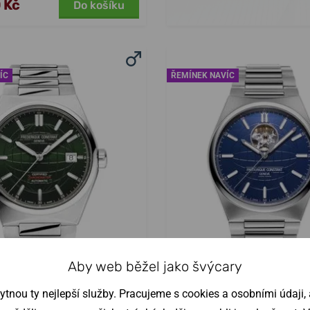
 Kč
Do košíku
ÍC
ŘEMÍNEK NAVÍC
Aby web běžel jako švýcary
que Constant Highlife
Frederique Constant 
nou ty nejlepší služby. Pracujeme s cookies a osobními údaji, a
 Automatic COSC (39
Gents Heart Beat A