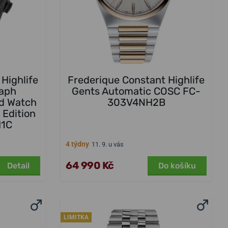
Highlife
Frederique Constant Highlife
aph
Gents Automatic COSC FC-
d Watch
303V4NH2B
 Edition
H1C
4 týdny
11. 9. u vás
64 990 Kč
Detail
Do košíku
LIMITKA