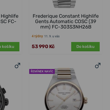
Highlife
Frederique Constant Highlife
OSC FC-
Gents Automatic COSC (39
mm) FC-303S3NH26B
4 týdny
11. 9. u vás
53 990 Kč
o košíku
Do košíku
ŘEMÍNEK NAVÍC