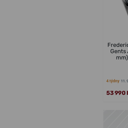
Frederi
Gents
mm)
4 týdny
11. 
53 990 