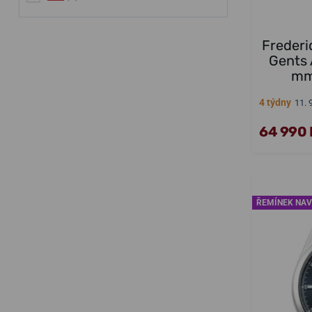
Frederi
Gents
mm
4 týdny
11. 
64 990 
ŘEMÍNEK NAV