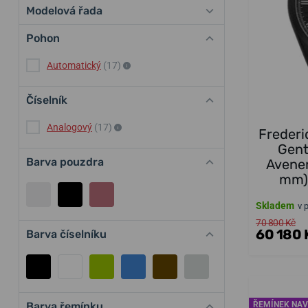
Modelová řada
Pohon
Automatický
(17)
Číselník
Analogový
(17)
Frederi
Gent
Barva pouzdra
Avener
mm)
Skladem
v 
70 800 Kč
60 180 
Barva číselníku
Barva řemínku
ŘEMÍNEK NAV