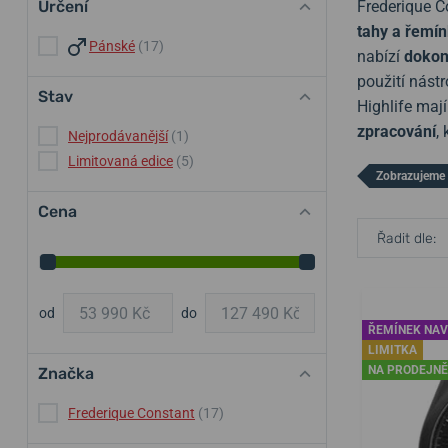
Určení
Frederique C
tahy a řemí
Pánské
(17)
nabízí
dokon
použití nást
Stav
Highlife maj
zpracování
,
Nejprodávanější
(1)
Limitovaná edice
(5)
Zobrazujeme 
Cena
Řadit dle:
od
do
ŘEMÍNEK NAV
LIMITKA
NA PRODEJNĚ
Značka
Frederique Constant
(17)