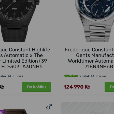
que Constant Highlife
Frederique Constant 
s Automatic x The
Gents Manufact
 Limited Edition (39
Worldtimer Automa
 FC-303TA3DNH6
718N4NH6B
Skladem
pátek 14. 8. u vás
v pátek 14. 8. u vás
Kč
124 990 Kč
Do košíku
D
ÍC