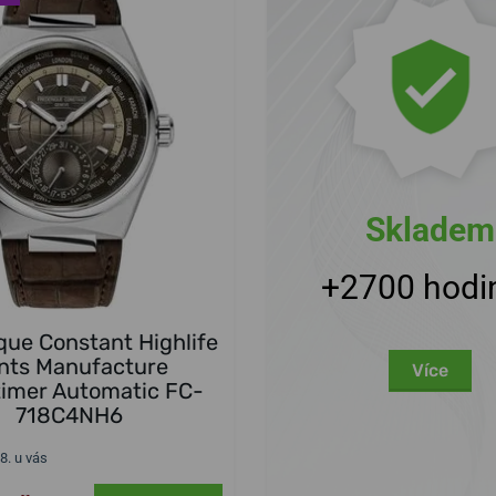
Skladem
+2700 hodi
que Constant Highlife
nts Manufacture
Více
timer Automatic FC-
718C4NH6
 8. u vás