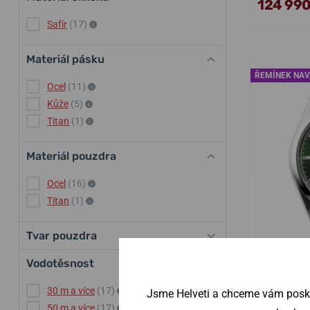
124 990
Safír
(17)
Materiál pásku
ŘEMÍNEK NAV
Ocel
(11)
Kůže
(5)
Titan
(1)
Materiál pouzdra
Ocel
(16)
Titan
(1)
Tvar pouzdra
Vodotěsnost
Frederi
30 m a více
(17)
Jsme Helveti a chceme vám poskyt
Gents
50 m a více
(17)