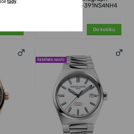
Více
tady
.
6B
Automatic FC-391NS4NH4
4 týdny
11. 9. u vás
103 990 Kč
o košíku
Do košíku
ŘEMÍNEK NAVÍC