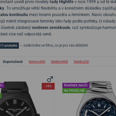
onstant uvedl první modely
řady Highlife
v roce 1999 a od té dob
nky
. To umožňuje větší flexibilitu a v konečném důsledku zajišťu
alou kontinuitu
mezi liniemi pouzdra a řemínkem. Navíc obsahu
rojů měnit integrované řemínky této řady podle potřeby, či nála
í číselník zdobený
motivem zeměkoule
, což symbolizuje harmon
 které více než odpovídá ceně.
— zaškrtněte ve filtru, co je pro vás důležité
17 produktů
Doporučené
Nejnovější
Nejlevnější
Nejdražší
ÍC
ŘEMÍNEK NAVÍC
-15%
NA PRODEJNĚ