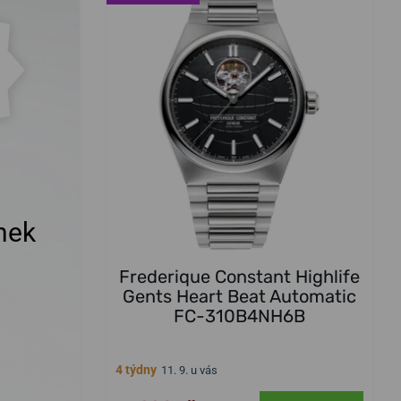
nek
Frederique Constant Highlife
Gents Heart Beat Automatic
FC-310B4NH6B
4 týdny
11. 9. u vás