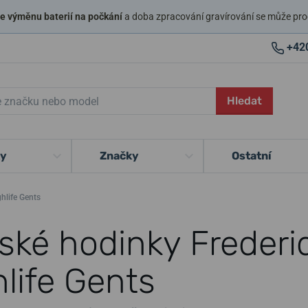
 výměnu baterií na počkání
a doba zpracování gravírování se může pro
+42
Hledat
ky
Značky
Ostatní
hlife Gents
ské hodinky Frederi
life Gents