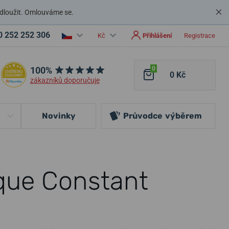
dloužit. Omlouváme se.
0 252 252 306
Kč
Přihlášení
Registrace
100%
0
0 Kč
zákazníků doporučuje
Novinky
Průvodce
výběrem
que Constant