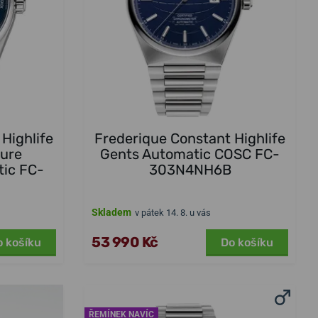
Highlife
Frederique Constant Highlife
ure
Gents Automatic COSC FC-
tic FC-
303N4NH6B
Skladem
v pátek 14. 8. u vás
53 990 Kč
o košíku
Do košíku
ŘEMÍNEK NAVÍC