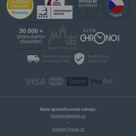
Doprava zdarma
Prodloužená
na vše od 3 000,-
záruka 5 let
Naše specializované eshopy:
HodinkyWenger.cz
•
HodinkyTraser.cz