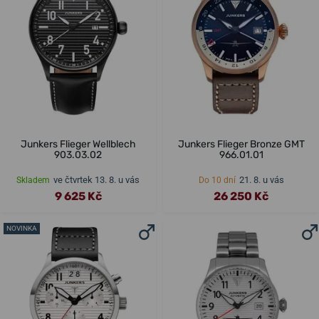
Junkers Flieger Wellblech
Junkers Flieger Bronze GMT
903.03.02
966.01.01
ve čtvrtek 13. 8. u vás
21. 8. u vás
Skladem
Do 10 dní
9 625 Kč
26 250 Kč
NOVINKA