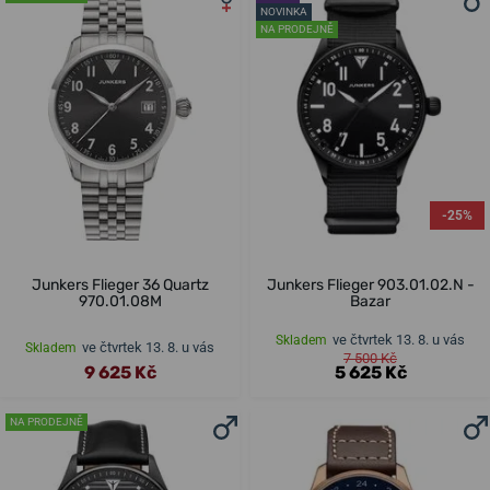
NOVINKA
NA PRODEJNĚ
-25%
Junkers Flieger 36 Quartz
Junkers Flieger 903.01.02.N -
970.01.08M
Bazar
ve čtvrtek 13. 8. u vás
Skladem
ve čtvrtek 13. 8. u vás
Skladem
7 500 Kč
9 625 Kč
5 625 Kč
NA PRODEJNĚ