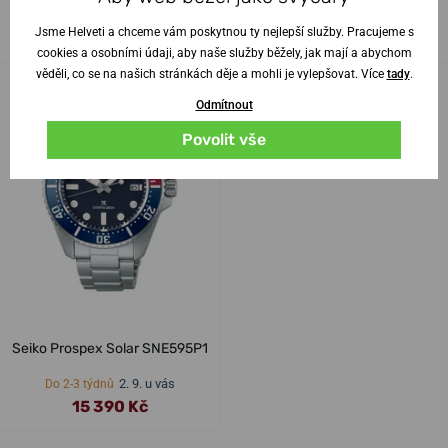
2. 9. u vás
2. 9. u vás
Na cestě od dodavatele
Na cestě od dodavatele
Jsme Helveti a chceme vám poskytnou ty nejlepší služby. Pracujeme s
18 990 Kč
19 590 Kč
cookies a osobními údaji, aby naše služby běžely, jak mají a abychom
věděli, co se na našich stránkách děje a mohli je vylepšovat. Více
tady
.
Odmítnout
Povolit vše
Seiko Prospex Solar SNE595P1
2. 9. u vás
Do 2-3 týdnů
15 390 Kč