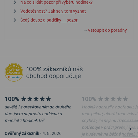
Na co si dát pozor při výběru hodinek?
Vodotěsnost? Jak se v tom vyznat
Šedý dovoz a padělky — pozor
Vstoupit do poradny
↓
100% zákazníků
náš
obchod doporučuje
100%
100%
skvělé, i s gravírováním do druhého
Hodinky dorazily v pořádku, j
dne, jsem naprosto nadšená a
moc pěkné, akorát manželovi
manžel z hodinek též
chybělo, že nejsou řízeny rádi
potřebuje v práci přesný čas, 
Ověřený zákazník
•
4. 8. 2026
je bude mít na běžné nošení.