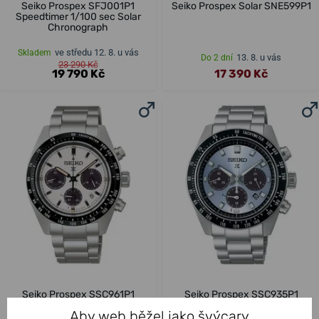
Seiko Prospex SFJ001P1
Seiko Prospex Solar SNE599P1
Speedtimer 1/100 sec Solar
Chronograph
ve středu 12. 8. u vás
Skladem
13. 8. u vás
Do 2 dní
23 290 Kč
19 790 Kč
17 390 Kč
Seiko Prospex SSC961P1
Seiko Prospex SSC935P1
Speedtimer
Speedtimer Crystal Trophy
Aby web běžel jako švýcary