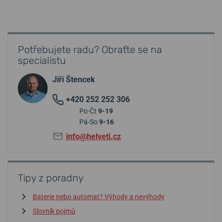
Potřebujete radu? Obraťte se na
specialistu
Jiří Štencek
+420 252 252 306
Po-Čt
9-19
Pá-So
9-16
info@helveti.cz
Tipy z poradny
Baterie nebo automat? Výhody a nevýhody
Slovník pojmů