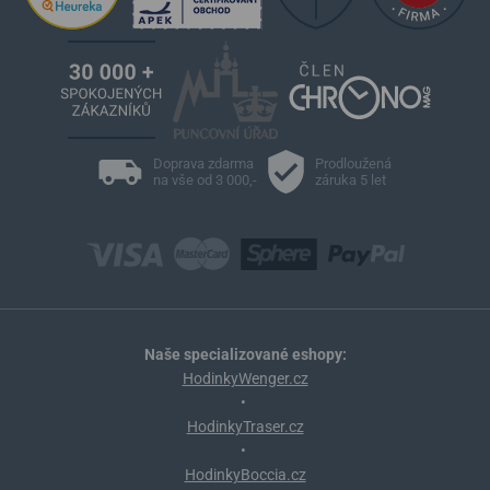
Doprava zdarma
Prodloužená
na vše od 3 000,-
záruka 5 let
Naše specializované eshopy:
HodinkyWenger.cz
•
HodinkyTraser.cz
•
HodinkyBoccia.cz