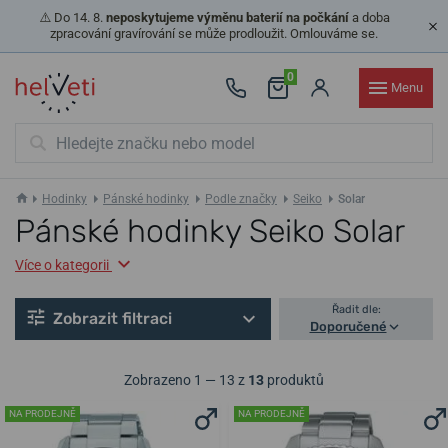
⚠️ Do 14. 8.
neposkytujeme výměnu baterií na počkání
a doba
zpracování gravírování se může prodloužit. Omlouváme se.
0
Menu
Hodinky
Pánské hodinky
Podle značky
Seiko
Solar
Pánské hodinky Seiko Solar
Více o kategorii
Řadit dle:
Zobrazit filtraci
Doporučené
Zobrazeno 1 — 13 z
13
produktů
NA PRODEJNĚ
NA PRODEJNĚ