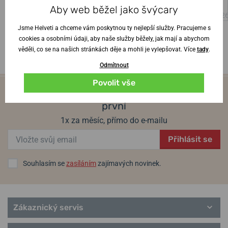
Aby web běžel jako švýcary
Ověřený zákazník
•
4. 8. 202
Jsme Helveti a chceme vám poskytnou ty nejlepší služby. Pracujeme s
cookies a osobními údaji, aby naše služby běžely, jak mají a abychom
věděli, co se na našich stránkách děje a mohli je vylepšovat. Více
tady
.
Odmítnout
Povolit vše
Novinky ze světa hodinek budete vědět jako
první
1x za měsíc, přímo do e-mailu
Přihlásit se
Souhlasím se
zasíláním
zajímavých novinek.
Zákaznický servis