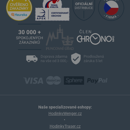
Doprava zdarma
Prodloužená
na vše od 3 000,-
záruka 5 let
Naše specializované eshopy:
HodinkyWenger.cz
•
HodinkyTraser.cz