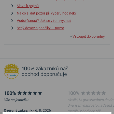
Slovník pojmů
Na co si dát pozor při výběru hodinek?
Vodotěsnost? Jak se v tom vyznat
Šedý dovoz a padělky — pozor
Vstoupit do poradny
↓
100% zákazníků
náš
obchod doporučuje
100%
100%
Vše na jedničku.
skvělé, i s gravírováním do d
dne, jsem naprosto nadšená 
Ověřený zákazník
•
6. 8. 2026
manžel z hodinek též