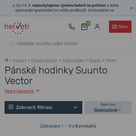
⚠️ Do 14. 8.
neposkytujeme výměnu baterií na počkání
a doba
zpracování gravírování se může prodloužit. Omlouváme se.
0
Menu
Hodinky
Pánské hodinky
Podle značky
Suunto
Vector
Pánské hodinky Suunto
Vector
Více o kategorii
Řadit dle:
Zobrazit filtraci
Doporučené
Zobrazeno 1 — 0 z
0
produktů