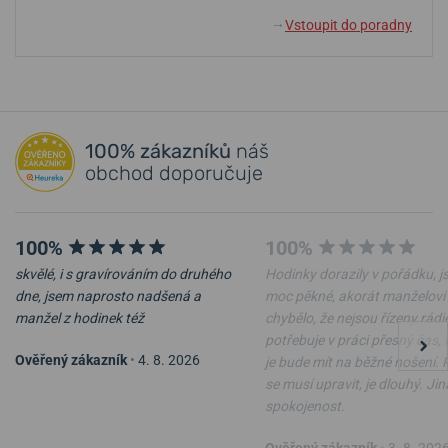
Vstoupit do poradny
↓
100% zákazníků
náš
obchod doporučuje
100%
100%
skvělé, i s gravírováním do druhého
Hodinky dorazily v pořádku, j
dne, jsem naprosto nadšená a
moc pěkné, akorát manželovi
manžel z hodinek též
chybělo, že nejsou řízeny rádi
potřebuje v práci přesný čas, 
Ověřený zákazník
•
4. 8. 2026
je bude mít na běžné nošení.
se musí upravit, je dlouhý. Ji
spokojenost.
Ověřený zákazník
•
3. 8. 202