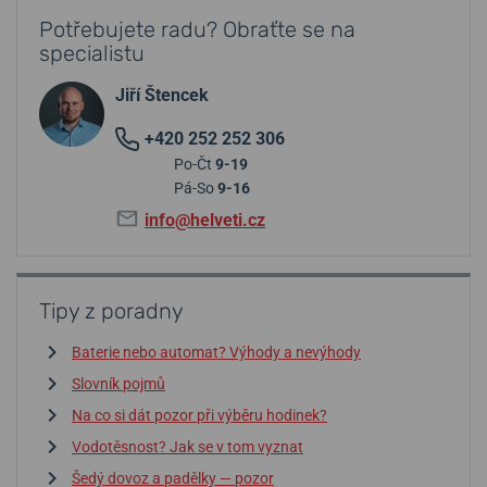
Potřebujete radu? Obraťte se na
specialistu
Jiří Štencek
+420 252 252 306
Po-Čt
9-19
Pá-So
9-16
info@helveti.cz
Tipy z poradny
Baterie nebo automat? Výhody a nevýhody
Slovník pojmů
Na co si dát pozor při výběru hodinek?
Vodotěsnost? Jak se v tom vyznat
Šedý dovoz a padělky — pozor