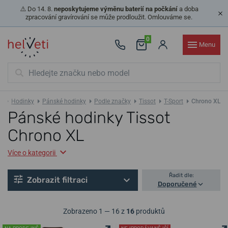
⚠️ Do 14. 8.
neposkytujeme výměnu baterií na počkání
a doba
zpracování gravírování se může prodloužit. Omlouváme se.
0
Menu
Hodinky
Pánské hodinky
Podle značky
Tissot
T-Sport
Chrono XL
Pánské hodinky Tissot
Chrono XL
Více o kategorii
Řadit dle:
Zobrazit filtraci
Doporučené
Zobrazeno 1 — 16 z
16
produktů