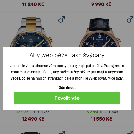
11 240 Kč
9 990 Kč
Aby web běžel jako švýcary
Jsme Helveti a chceme vám poskytnou ty nejlepší služby. Pracujeme s
cookies a osobními údaji, aby naše služby běžely, jak mají a abychom
věděli, co se na našich stránkách děje a mohli je vylepšovat. Více
tady
.
Odmítnout
Tissot Chrono XL
Tissot Chrono XL
Povolit vše
T116.617.22.041.00
T116.617.36.042.00
13. 8. u vás
13. 8. u vás
Do 2 dní
Do 2 dní
12 490 Kč
11 550 Kč