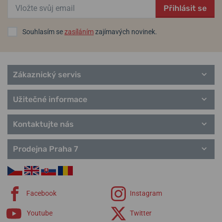
Přihlásit se
Souhlasím se
zasíláním
zajímavých novinek.
Zákaznický servis
Užitečné informace
Kontaktujte nás
Prodejna Praha 7
Facebook
Instagram
Youtube
Twitter