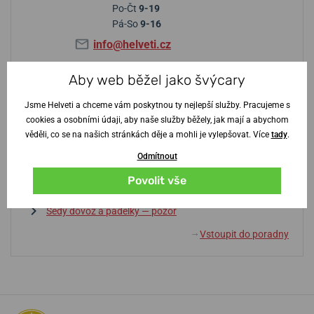
Po-Čt
9-19
Pá-So
9-16
info@helveti.cz
Aby web běžel jako švýcary
Tipy z poradny
Jsme Helveti a chceme vám poskytnou ty nejlepší služby. Pracujeme s
cookies a osobními údaji, aby naše služby běžely, jak mají a abychom
Baterie nebo automat? Výhody a nevýhody
věděli, co se na našich stránkách děje a mohli je vylepšovat. Více
tady
.
Slovník pojmů
Odmítnout
Na co si dát pozor při výběru hodinek?
Povolit vše
Vodotěsnost? Jak se v tom vyznat
Šedý dovoz a padělky — pozor
Vstoupit do poradny
↓