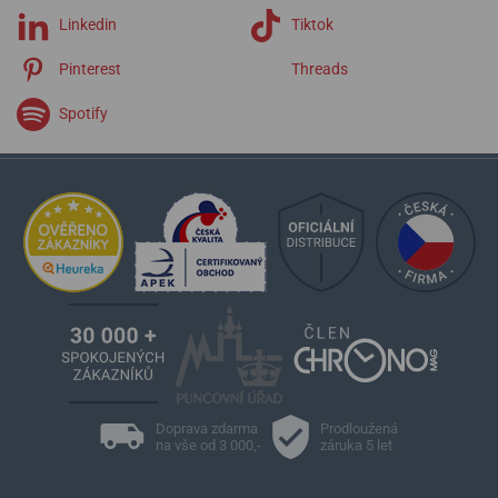
Linkedin
Tiktok
Pinterest
Threads
Spotify
Doprava zdarma
Prodloužená
na vše od 3 000,-
záruka 5 let