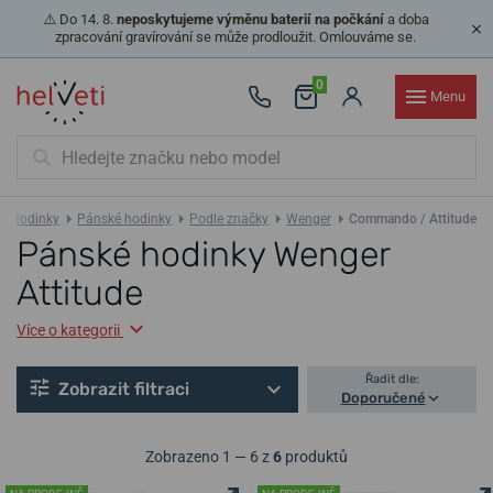
⚠️ Do 14. 8.
neposkytujeme výměnu baterií na počkání
a doba
zpracování gravírování se může prodloužit. Omlouváme se.
0
Menu
Hodinky
Pánské hodinky
Podle značky
Wenger
Commando / Attitude
Pánské hodinky Wenger
Attitude
Více o kategorii
Řadit dle:
Zobrazit filtraci
Doporučené
Zobrazeno 1 — 6 z
6
produktů