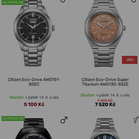
NA PRODEJNĚ
-20%
Citizen Eco-Drive AW0151-
Citizen Eco-Drive Super
85EC
Titanium AW0130-85ZE
v pátek 14. 8. u vás
Skladem
v pátek 14. 8. u vás
Skladem
9 400 Kč
5 100 Kč
7 520 Kč
NA PRODEJNĚ