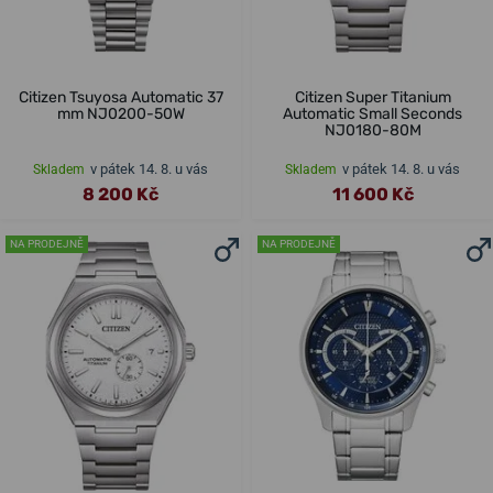
Citizen Tsuyosa Automatic 37
Citizen Super Titanium
mm NJ0200-50W
Automatic Small Seconds
NJ0180-80M
v pátek 14. 8. u vás
v pátek 14. 8. u vás
Skladem
Skladem
8 200 Kč
11 600 Kč
NA PRODEJNĚ
NA PRODEJNĚ