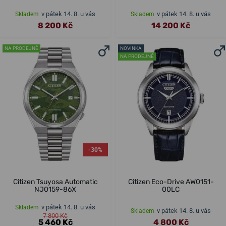
v pátek 14. 8. u vás
v pátek 14. 8. u vás
Skladem
Skladem
8 200 Kč
14 200 Kč
NA PRODEJNĚ
NOVINKA
NA PRODEJNĚ
-30%
Citizen Tsuyosa Automatic
Citizen Eco-Drive AW0151-
NJ0159-86X
00LC
v pátek 14. 8. u vás
Skladem
v pátek 14. 8. u vás
Skladem
7 800 Kč
5 460 Kč
4 800 Kč