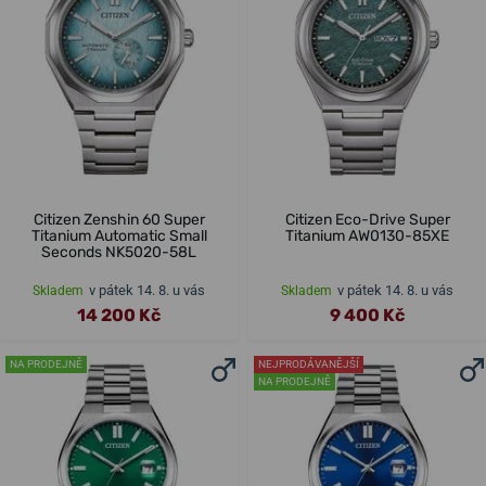
Citizen Zenshin 60 Super
Citizen Eco-Drive Super
Titanium Automatic Small
Titanium AW0130-85XE
Seconds NK5020-58L
v pátek 14. 8. u vás
v pátek 14. 8. u vás
Skladem
Skladem
14 200 Kč
9 400 Kč
NA PRODEJNĚ
NEJPRODÁVANĚJŠÍ
NA PRODEJNĚ