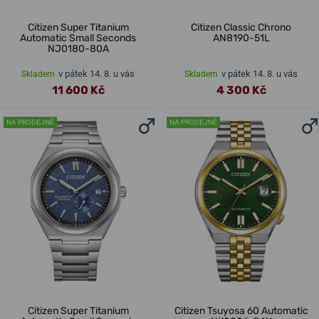
Citizen Super Titanium
Citizen Classic Chrono
Automatic Small Seconds
AN8190-51L
NJ0180-80A
v pátek 14. 8. u vás
v pátek 14. 8. u vás
Skladem
Skladem
11 600 Kč
4 300 Kč
NA PRODEJNĚ
NA PRODEJNĚ
Citizen Super Titanium
Citizen Tsuyosa 60 Automatic