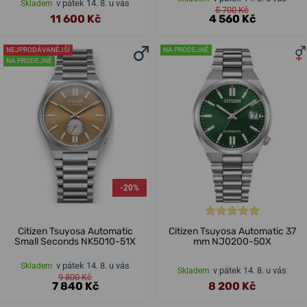
v pátek 14. 8. u vás
Skladem
5 700 Kč
11 600 Kč
4 560 Kč
NEJPRODÁVANĚJŠÍ
NA PRODEJNĚ
NA PRODEJNĚ
-20%
Citizen Tsuyosa Automatic
Citizen Tsuyosa Automatic 37
Small Seconds NK5010-51X
mm NJ0200-50X
v pátek 14. 8. u vás
Skladem
v pátek 14. 8. u vás
Skladem
9 800 Kč
7 840 Kč
8 200 Kč