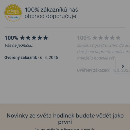
100% zákazníků
náš
obchod doporučuje
100%
100%
Vše na jedničku.
skvělé, i s gravírováním do d
dne, jsem naprosto nadšená 
Ověřený zákazník
•
6. 8. 2026
manžel z hodinek též
Ověřený zákazník
•
4. 8. 202
Novinky ze světa hodinek budete vědět jako
první