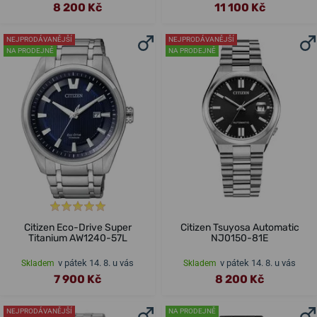
8 200 Kč
11 100 Kč
NEJPRODÁVANĚJŠÍ
NEJPRODÁVANĚJŠÍ
NA PRODEJNĚ
NA PRODEJNĚ
Citizen Eco-Drive Super
Citizen Tsuyosa Automatic
Titanium AW1240-57L
NJ0150-81E
v pátek 14. 8. u vás
v pátek 14. 8. u vás
Skladem
Skladem
7 900 Kč
8 200 Kč
NEJPRODÁVANĚJŠÍ
NA PRODEJNĚ