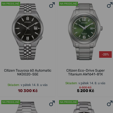
NA PRODEJNĚ
NA PRODEJNĚ
-20%
Citizen Tsuyosa 60 Automatic
Citizen Eco-Drive Super
NK0020-55E
Titanium AW1641-81X
v pátek 14. 8. u vás
Skladem
v pátek 14. 8. u vás
Skladem
6 500 Kč
10 300 Kč
5 200 Kč
NA PRODEJNĚ
NA PRODEJNĚ