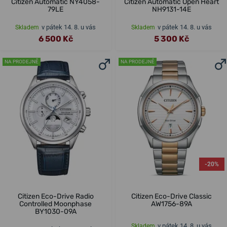
Citizen Automatic NY4058-
Citizen Automatic Open Heart
79LE
NH9131-14E
v pátek 14. 8. u vás
v pátek 14. 8. u vás
Skladem
Skladem
6 500 Kč
5 300 Kč
NA PRODEJNĚ
NA PRODEJNĚ
-20%
Citizen Eco-Drive Radio
Citizen Eco-Drive Classic
Controlled Moonphase
AW1756-89A
BY1030-09A
v pátek 14. 8. u vás
Skladem