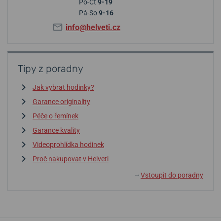
Po-Čt
9-19
Pá-So
9-16
info@helveti.cz
Tipy z poradny
Jak vybrat hodinky?
Garance originality
Péče o řemínek
Garance kvality
Videoprohlídka hodinek
Proč nakupovat v Helveti
Vstoupit do poradny
↓