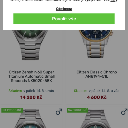
Odmítnout
Povolit vše
Citizen Zenshin 60 Super
Citizen Classic Chrono
Titanium Automatic Small
AN8194-51L
Seconds NK5020-58X
v pátek 14. 8. u vás
v pátek 14. 8. u vás
Skladem
Skladem
14 200 Kč
4 600 Kč
NA PRODEJNĚ
NA PRODEJNĚ