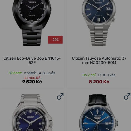
-20%
Citizen Eco-Drive 365 BN1015-
Citizen Tsuyosa Automatic 37
52E
mm NJ0200-50M
v pátek 14. 8. u vás
Skladem
17. 8. u vás
Do 2 dní
11 900 Kč
9 520 Kč
8 200 Kč