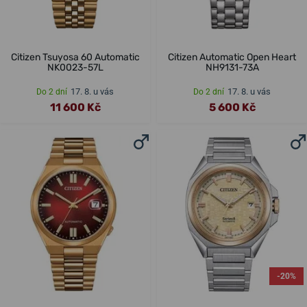
Citizen Tsuyosa 60 Automatic
Citizen Automatic Open Heart
NK0023-57L
NH9131-73A
17. 8. u vás
17. 8. u vás
Do 2 dní
Do 2 dní
11 600 Kč
5 600 Kč
-20%