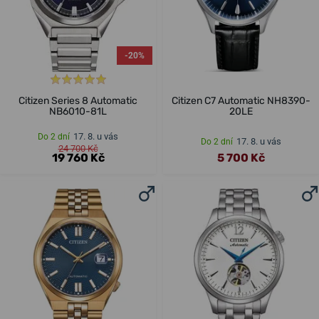
-20%
Citizen Series 8 Automatic
Citizen C7 Automatic NH8390-
NB6010-81L
20LE
17. 8. u vás
Do 2 dní
17. 8. u vás
Do 2 dní
24 700 Kč
19 760 Kč
5 700 Kč