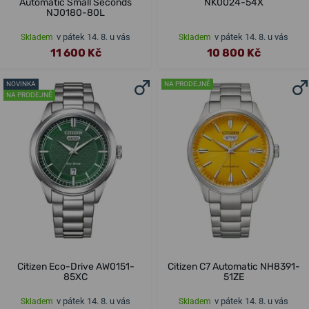
Automatic Small Seconds
NK0024-54X
NJ0180-80L
v pátek 14. 8. u vás
v pátek 14. 8. u vás
Skladem
Skladem
11 600 Kč
10 800 Kč
NOVINKA
NA PRODEJNĚ
NA PRODEJNĚ
Citizen Eco-Drive AW0151-
Citizen C7 Automatic NH8391-
85XC
51ZE
v pátek 14. 8. u vás
v pátek 14. 8. u vás
Skladem
Skladem