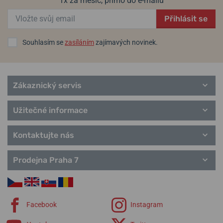
1x za měsíc, přímo do e-mailu
Přihlásit se
Souhlasím se
zasíláním
zajímavých novinek.
Zákaznický servis
Užitečné informace
Kontaktujte nás
Prodejna Praha 7
Facebook
Instagram