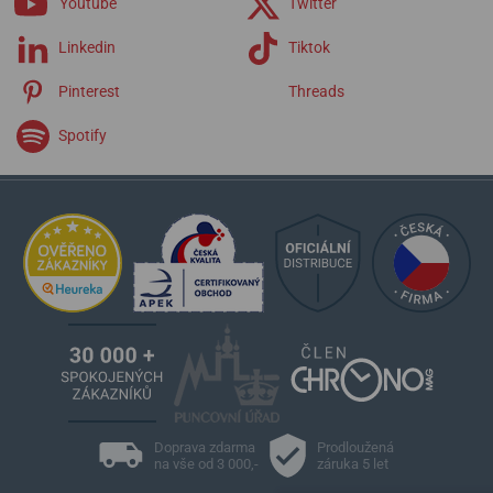
Youtube
Twitter
Linkedin
Tiktok
Pinterest
Threads
Spotify
Doprava zdarma
Prodloužená
na vše od 3 000,-
záruka 5 let