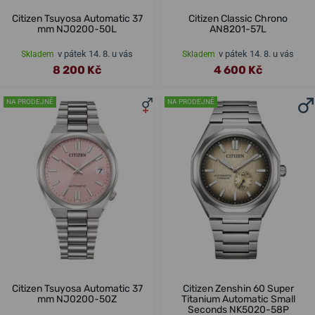
Citizen Tsuyosa Automatic 37
Citizen Classic Chrono
mm NJ0200-50L
AN8201-57L
v pátek 14. 8. u vás
v pátek 14. 8. u vás
Skladem
Skladem
8 200 Kč
4 600 Kč
NA PRODEJNĚ
NA PRODEJNĚ
Citizen Tsuyosa Automatic 37
Citizen Zenshin 60 Super
mm NJ0200-50Z
Titanium Automatic Small
Seconds NK5020-58P