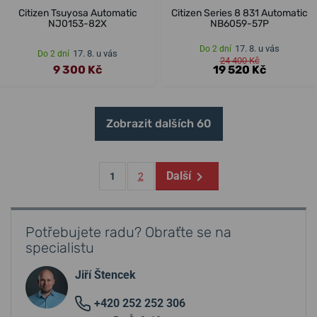
Citizen Tsuyosa Automatic
Citizen Series 8 831 Automatic
NJ0153-82X
NB6059-57P
17. 8. u vás
Do 2 dní
17. 8. u vás
Do 2 dní
24 400 Kč
9 300 Kč
19 520 Kč
Zobrazit dalších 60
Další
1
2
Potřebujete radu? Obraťte se na
specialistu
Jiří Štencek
+420 252 252 306