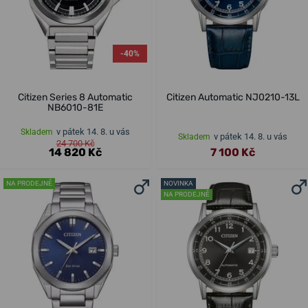
-40%
Citizen Series 8 Automatic
Citizen Automatic NJ0210-13L
NB6010-81E
v pátek 14. 8. u vás
Skladem
v pátek 14. 8. u vás
Skladem
24 700 Kč
14 820 Kč
7 100 Kč
NA PRODEJNĚ
NOVINKA
NA PRODEJNĚ