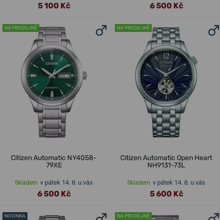
5 100 Kč
6 500 Kč
NA PRODEJNĚ
NA PRODEJNĚ
Citizen Automatic NY4058-
Citizen Automatic Open Heart
79XE
NH9131-73L
v pátek 14. 8. u vás
v pátek 14. 8. u vás
Skladem
Skladem
6 500 Kč
5 600 Kč
NOVINKA
NA PRODEJNĚ