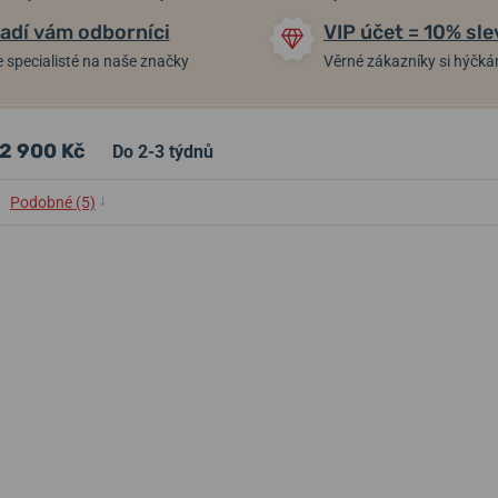
adí vám odborníci
VIP účet = 10% sle
 specialisté na naše značky
Věrné zákazníky si hýčk
2 900 Kč
Do 2-3 týdnů
↓
Podobné (5)