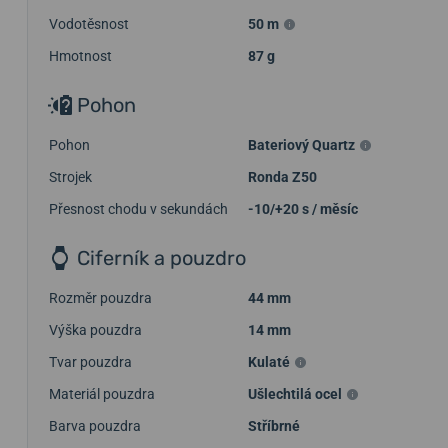
Vodotěsnost
50 m
Hmotnost
87 g
Pohon
Pohon
Bateriový Quartz
Strojek
Ronda Z50
Přesnost chodu v sekundách
-10/+20 s / měsíc
Ciferník a pouzdro
Rozměr pouzdra
44 mm
Výška pouzdra
14 mm
Tvar pouzdra
Kulaté
Materiál pouzdra
Ušlechtilá ocel
Barva pouzdra
Stříbrné