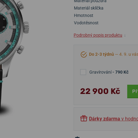
Materiál pouzdra
Materiál sklíčka
Hmotnost
Vodotěsnost
Podrobný popis produktu
↓
Do 2-3 týdnů
— 4. 9. u vá
Gravírování
- 790 Kč
22 900 Kč
Př
Dárky zdarma
v hodno