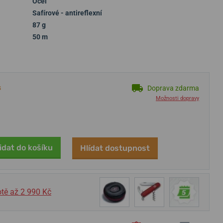
Ocel
Safírové - antireflexní
87 g
50 m
s
Doprava zdarma
Možnosti dopravy
idat do košíku
Hlídat dostupnost
tě až 2 990 Kč