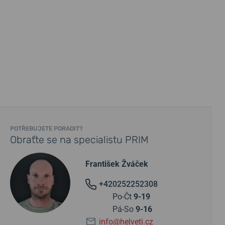
POTŘEBUJETE PORADIT?
Obraťte se na specialistu PRIM
František Žváček
+420252252308
Po-Čt
9-19
Pá-So
9-16
info@helveti.cz