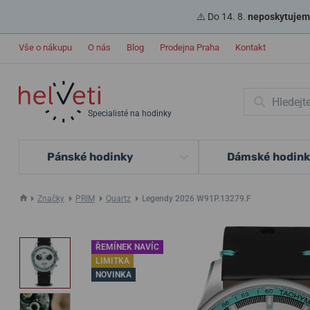
⚠️ Do 14. 8.
neposkytujeme
Vše o nákupu
O nás
Blog
Prodejna Praha
Kontakt
Specialisté na hodinky
Pánské hodinky
Dámské hodin
Značky
PRIM
Quartz
Legendy 2026 W91P.13279.F
ŘEMÍNEK NAVÍC
LIMITKA
NOVINKA