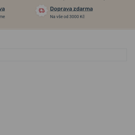
va
Doprava zdarma
áme
Na vše od 3000 Kč