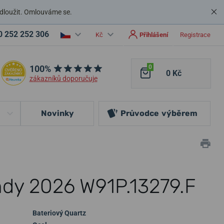
dloužit. Omlouváme se.
0 252 252 306
Kč
Přihlášení
Registrace
100%
0
0 Kč
zákazníků doporučuje
Novinky
Průvodce
výběrem
dy 2026 W91P.13279.F
Bateriový Quartz