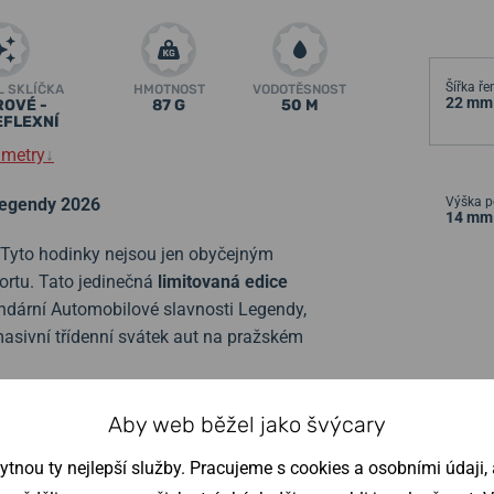
Šířka ř
L SKLÍČKA
HMOTNOST
VODOTĚSNOST
22 mm
ROVÉ -
87 G
50 M
EFLEXNÍ
ametry
↓
Legendy 2026
Výška p
14 mm
 Tyto hodinky nejsou jen obyčejným
rtu. Tato jedinečná
limitovaná edice
endární Automobilové slavnosti Legendy,
asivní třídenní svátek aut na pražském
ce a sběratele. Výsledkem jsou
Aby web běžel jako švýcary
A.
nou ty nejlepší služby. Pracujeme s cookies a osobními údaji, a