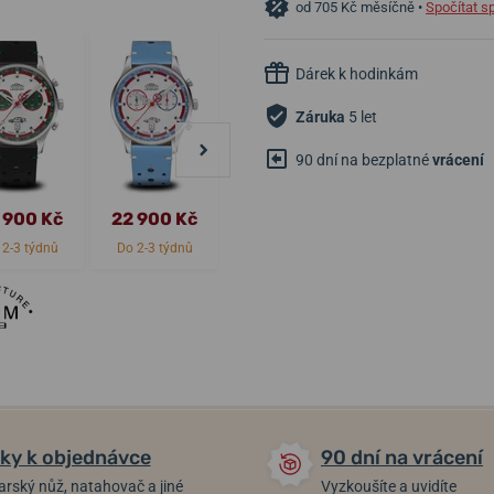
od 705 Kč měsíčně •
Spočítat s
Dárek k hodinkám
Záruka
5 let
90 dní na bezplatné
vrácení
 900 Kč
22 900 Kč
9 900 Kč
9 900 Kč
 2-3 týdnů
Do 2-3 týdnů
Skladem
Skladem
ky k objednávce
90 dní na vrácení
arský nůž, natahovač a jiné
Vyzkoušíte a uvidíte