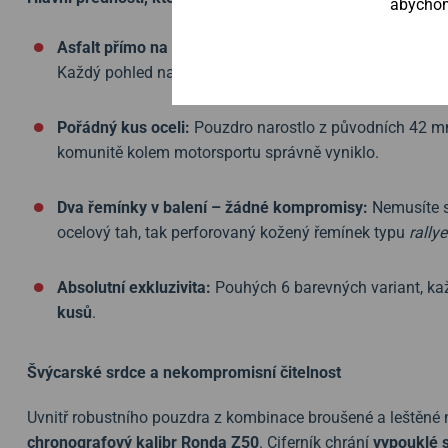
abychom 
Asfalt přímo na číselníku:
Strukturovaný povrch ciferník
Každý pohled na zápěstí vám připomene vůni spálenýc
Pořádný kus oceli:
Pouzdro narostlo z původních 42 
komunitě kolem motorsportu správně vyniklo.
Dva řemínky v balení – žádné kompromisy:
Nemusíte si
ocelový tah, tak perforovaný kožený řemínek typu
rallye
Absolutní exkluzivita:
Pouhých 6 barevných variant, kaž
kusů
.
Švýcarské srdce a nekompromisní čitelnost
Uvnitř robustního pouzdra z kombinace broušené a leštěné n
chronografový kalibr Ronda Z50
. Ciferník chrání
vypouklé s