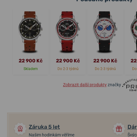
22 900 Kč
22 900 Kč
22 900 Kč
22
Skladem
Do 2-3 týdnů
Do 2-3 týdnů
Do
Zobrazit další produkty
značky
Záruka 5 let
Dár
Našim hodinkám věříme
Švýc