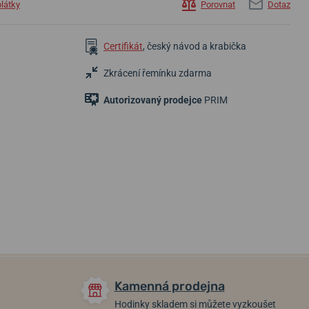
plátky
Porovnat
Dotaz
Certifikát
, český návod a krabička
Zkrácení řemínku zdarma
Autorizovaný prodejce
PRIM
1 590 Kč
1 690 Kč
11 900 Kč
Skladem
Skladem
Skladem
Kamenná prodejna
Hodinky skladem si můžete vyzkoušet