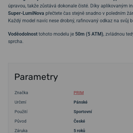
úpravou, takže zůstává dokonale čisté. Díky aplikovaným i
Super-LumiNova
přečtete čas stejně snadno v poledním žár
Každý model navíc nese drobný, rafinovaný odkaz na svůj 
Voděodolnost
tohoto modelu je
50m (5 ATM)
, zvládnou ted
sprcha.
Parametry
Značka
PRIM
Určení
Pánské
Použití
Sportovní
Původ
České
Záruka
5 roků