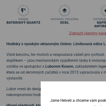
POHON
MATERIÁL POUZDRA
MATERIÁ
BATERIOVÝ QUARTZ
OCEL
SAFÍ
ANTIR
Zobrazit všechny par
Hodinky s vysokým oktanovým číslem: Limitovaná edice 
Vůně benzínu, řev motorů a nespoutaná vášeň pro rychlost.
doplňkem – jsou mechanickým vyjádřením lásky k motorspo
vznikla ve spolupráci s
Luborem Kosem
, zakladatelem leg
která se od skromných začátků v roce 2013 vypracovala v m
výstavišti.
Lubor vnesl do designu ryzí pohled automobilového nadšen
nekompromisní hodinky, které mají styl, koule a asfalt v DN
Jsme Helveti a chceme vám poskyt
Hlavní přednosti, které vás dostanou do otáček