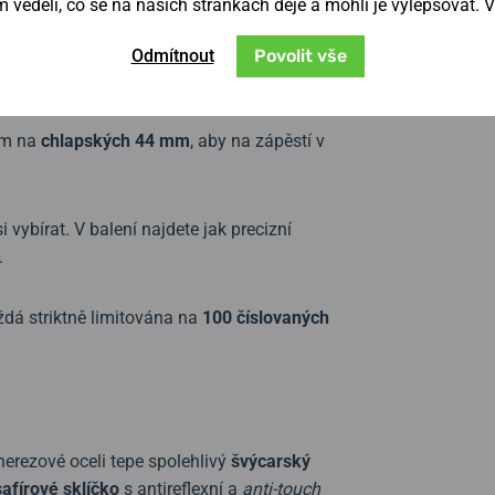
věděli, co se na našich stránkách děje a mohli je vylepšovat. 
u věrně připomíná texturu závodní trati.
Odmítnout
Povolit vše
h gum.
mm na
chlapských 44 mm
, aby na zápěstí v
 vybírat. V balení najdete jak precizní
.
dá striktně limitována na
100 číslovaných
erezové oceli tepe spolehlivý
švýcarský
afírové sklíčko
s antireflexní a
anti-touch