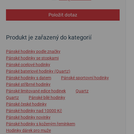
Položit dotaz
Produkt je zařazený do kategorií
Pánské hodinky podle značky
Pánské hodinky se stopkami
Pánské ocelové hodinky
Pánské bateriové hodinky (Quartz)
Pánské hodinky s datem
Pánské sportovní hodinky
Pánské stříbrné hodinky
Pánské limitované edice hodinek
Quartz
Quartz
Pánské bílé hodinky
Pánské české hodinky
Pánské hodinky nad 10000 Kč
Pánské hodinky novinky
Pánské hodinky s koženým řemínkem
Hodinky dárek pro muže