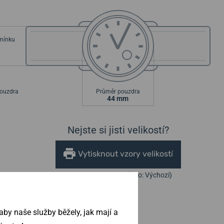
emínku
ouzdra
Průměr pouzdra
44 mm
Nejste si jisti velikostí?
Vytisknout vzory velikostí
(U tisku nastavte Měřítko: Výchozí)
by naše služby běžely, jak mají a