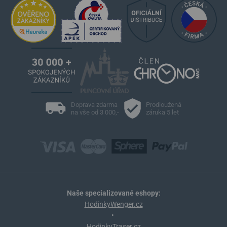
Doprava zdarma
Prodloužená
na vše od 3 000,-
záruka 5 let
Naše specializované eshopy:
HodinkyWenger.cz
•
HodinkyTraser.cz