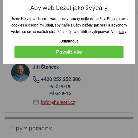
11 900 Kč
6 500 Kč
Aby web běžel jako švýcary
Jsme Helveti a chceme vám poskytnou ty nejlepší služby. Pracujeme s
cookies a osobními údaji, aby naše služby běžely, jak mají a abychom
věděli, co se na našich stránkách děje a mohli je vylepšovat. Více
tady
.
Odmítnout
Potřebujete radu? Obraťte se na
Povolit vše
specialistu
Jiří Štencek
+420 252 252 306
Po-Čt
9-19
Pá-So
9-16
info@helveti.cz
Tipy z poradny