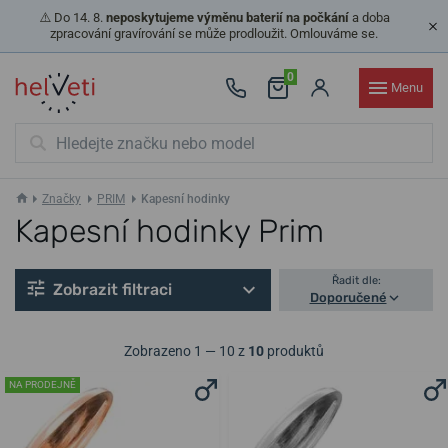
⚠️ Do 14. 8.
neposkytujeme výměnu baterií na počkání
a doba
zpracování gravírování se může prodloužit. Omlouváme se.
0
Menu
Značky
PRIM
Kapesní hodinky
Kapesní hodinky Prim
Řadit dle:
Zobrazit filtraci
Doporučené
Zobrazeno 1 — 10 z
10
produktů
NA PRODEJNĚ