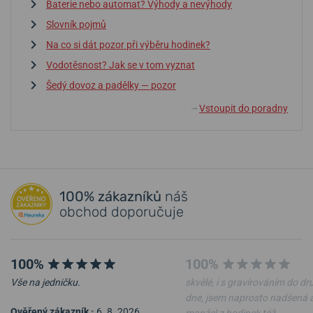
Baterie nebo automat? Výhody a nevýhody
Slovník pojmů
Na co si dát pozor při výběru hodinek?
Vodotěsnost? Jak se v tom vyznat
Šedý dovoz a padělky — pozor
Vstoupit do poradny
↓
100% zákazníků
náš
obchod doporučuje
100%
100%
Vše na jedničku.
skvělé, i s gravírováním do d
dne, jsem naprosto nadšená 
Ověřený zákazník
•
6. 8. 2026
manžel z hodinek též