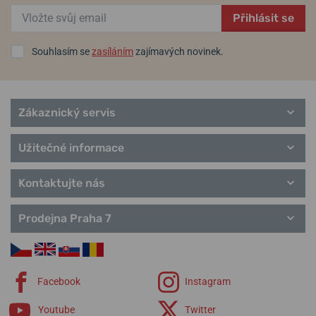
Manufacture 1949
Přihlásit se
Automatic
Quartz
Souhlasím se
zasíláním
zajímavých novinek.
Kapesní hodinky
Hodiny Prim
Řemínky Prim
Zákaznický servis
Užitečné informace
Kontaktujte nás
Prodejna Praha 7
Facebook
Instagram
Youtube
Twitter