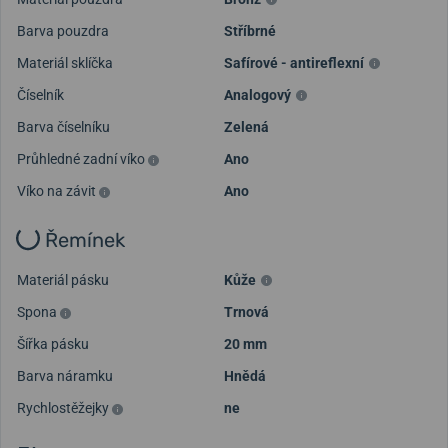
Barva pouzdra
Stříbrné
Materiál sklíčka
Safírové - antireflexní
Číselník
Analogový
Barva číselníku
Zelená
Průhledné zadní víko
Ano
Víko na závit
Ano
Řemínek
Materiál pásku
Kůže
Spona
Trnová
Šířka pásku
20 mm
Barva náramku
Hnědá
Rychlostěžejky
ne