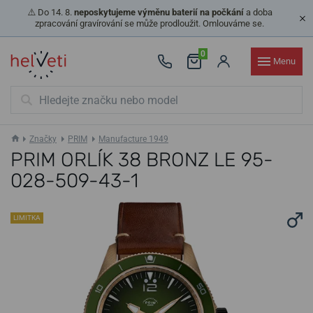
⚠️ Do 14. 8.
neposkytujeme výměnu baterií na počkání
a doba
zpracování gravírování se může prodloužit. Omlouváme se.
0
Menu
Značky
PRIM
Manufacture 1949
PRIM ORLÍK 38 BRONZ LE 95-
028-509-43-1
LIMITKA