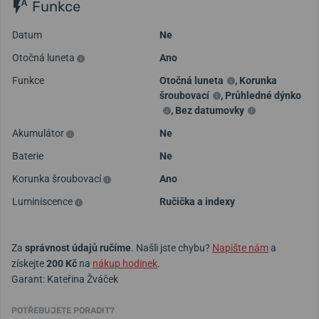
Funkce
Datum
Ne
Otočná luneta
Ano
Funkce
Otočná luneta
,
Korunka
šroubovací
,
Průhledné dýnko
,
Bez datumovky
Akumulátor
Ne
Baterie
Ne
Korunka šroubovací
Ano
Luminiscence
Ručička a indexy
Za
správnost údajů ručíme
. Našli jste chybu?
Napište nám
a
získejte
200 Kč
na
nákup hodinek
.
Garant: Kateřina Žváček
POTŘEBUJETE PORADIT?