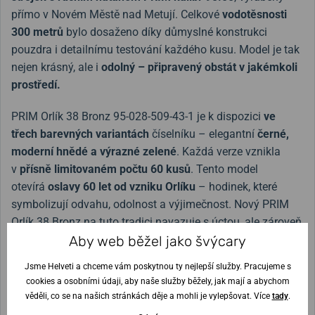
přímo v Novém Městě nad Metují. Celkové
vodotěsnosti
300 metrů
bylo dosaženo díky důmyslné konstrukci
pouzdra i detailnímu testování každého kusu. Model je tak
nejen krásný, ale i
odolný – připravený obstát v jakémkoli
prostředí.
PRIM Orlík 38 Bronz 95-028-509-43-1 je k dispozici
ve
třech barevných variantách
číselníku – elegantní
černé,
moderní hnědé a výrazné zelené
. Každá verze vznikla
v
přísně limitovaném počtu 60 kusů
. Tento model
otevírá
oslavy 60 let od vzniku Orlíku
– hodinek, které
symbolizují odvahu, odolnost a výjimečnost. Nový PRIM
Orlík 38 Bronz na tuto tradici navazuje s úctou, ale zároveň
Aby web běžel jako švýcary
sebevědomě vstupuje do současnosti. Je důkazem, že i
legenda může růst.
Jsme Helveti a chceme vám poskytnou ty nejlepší služby. Pracujeme s
cookies a osobními údaji, aby naše služby běžely, jak mají a abychom
věděli, co se na našich stránkách děje a mohli je vylepšovat. Více
tady
.
Šířka řemínku