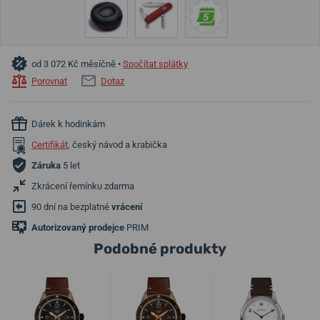
od 3 072 Kč měsíčně •
Spočítat splátky
Porovnat
Dotaz
Dárek k hodinkám
Certifikát
, český návod a krabička
Záruka
5 let
Zkrácení řemínku zdarma
90 dní na bezplatné
vrácení
Autorizovaný prodejce
PRIM
Podobné produkty