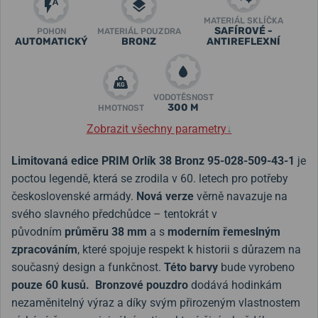
MATERIÁL SKLÍČKA
SAFÍROVÉ -
POHON
MATERIÁL POUZDRA
AUTOMATICKÝ
BRONZ
ANTIREFLEXNÍ
VODOTĚSNOST
300 M
HMOTNOST
Zobrazit všechny parametry
↓
Limitovaná edice PRIM Orlík 38 Bronz
95-028-509-43-1
je
poctou legendě, která se zrodila v 60. letech pro potřeby
československé armády.
Nová verze
věrně navazuje na
svého slavného předchůdce – tentokrát v
původním
průměru 38 mm
a s
moderním řemeslným
zpracováním
, které spojuje respekt k historii s důrazem na
současný design a funkčnost.
Této barvy
bude vyrobeno
pouze 60 kusů.
Bronzové pouzdro
dodává hodinkám
nezaměnitelný výraz a díky svým přirozeným vlastnostem