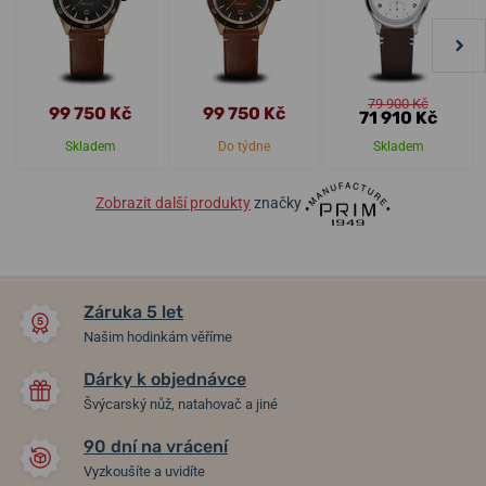
79 900 Kč
99 750 Kč
99 750 Kč
71 910 Kč
Skladem
Do týdne
Skladem
Zobrazit další produkty
značky
Záruka 5 let
Našim hodinkám věříme
Dárky k objednávce
Švýcarský nůž, natahovač a jiné
90 dní na vrácení
Vyzkoušíte a uvidíte