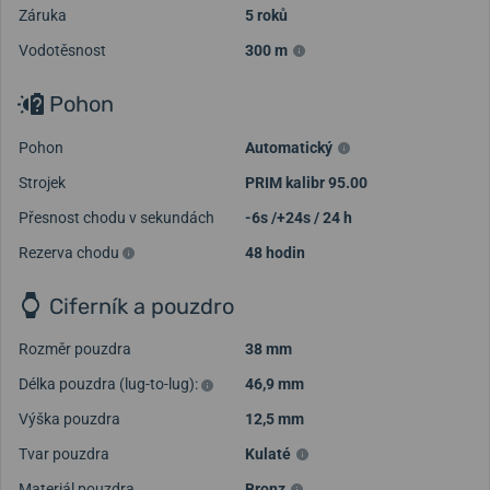
Záruka
5 roků
Vodotěsnost
300 m
Pohon
Pohon
Automatický
Strojek
PRIM kalibr 95.00
Přesnost chodu v sekundách
-6s /+24s / 24 h
Rezerva chodu
48 hodin
Ciferník a pouzdro
Rozměr pouzdra
38 mm
Délka pouzdra (lug-to-lug):
46,9 mm
Výška pouzdra
12,5 mm
Tvar pouzdra
Kulaté
Materiál pouzdra
Bronz