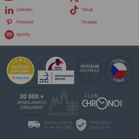
Linkedin
Tiktok
Pinterest
Threads
Spotify
Doprava zdarma
Prodloužená
na vše od 3 000,-
záruka 5 let