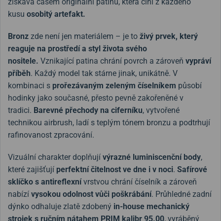
získává časem originální patinu, která činí z každého
kusu
osobitý artefakt.
Bronz
zde není jen materiálem – je to
živý prvek, který
reaguje na prostředí a styl života svého
nositele.
Vznikající patina chrání povrch a zároveň
vypráví
příběh
. Každý model tak stárne jinak, unikátně. V
kombinaci s
prořezávaným zeleným číselníkem
působí
hodinky jako současné, přesto pevně zakořeněné v
tradici.
Barevné přechody na ciferníku
, vytvořené
technikou airbrush, ladí s teplým tónem bronzu a podtrhují
rafinovanost zpracování.
Vizuální charakter doplňují
výrazné luminiscenční body
,
které zajišťují
perfektní čitelnost ve dne i v noci
.
Safírové
sklíčko s antireflexní
vrstvou chrání číselník a zároveň
nabízí
vysokou odolnost vůči poškrábání
. Průhledné zadní
dýnko odhaluje zlatě zdobený
in-house mechanický
strojek s ručním nátahem PRIM kalibr 95.00
, vyráběný