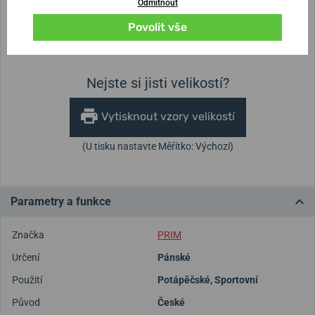
20 mm
Odmítnout
Povolit vše
Výška pouzdra
Průměr pouzdra
12,5 mm
38 mm
Nejste si jisti velikostí?
Vytisknout vzory velikostí
(U tisku nastavte Měřítko: Výchozí)
Parametry a funkce
Značka
PRIM
Určení
Pánské
Použití
Potápěčské
,
Sportovní
Původ
České