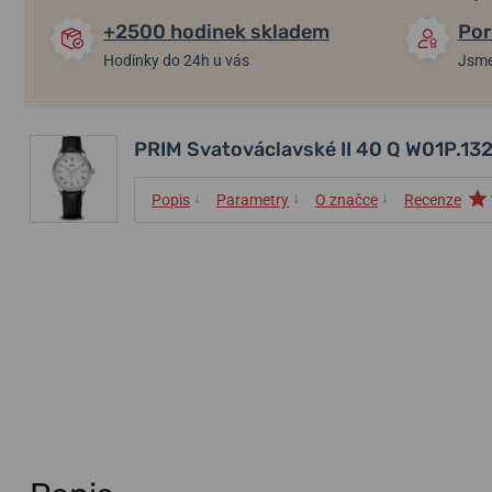
+2500 hodinek skladem
Por
Hodinky do 24h u vás
Jsme
PRIM Svatováclavské II 40 Q W01P.13
↓
↓
↓
Popis
Parametry
O značce
Recenze