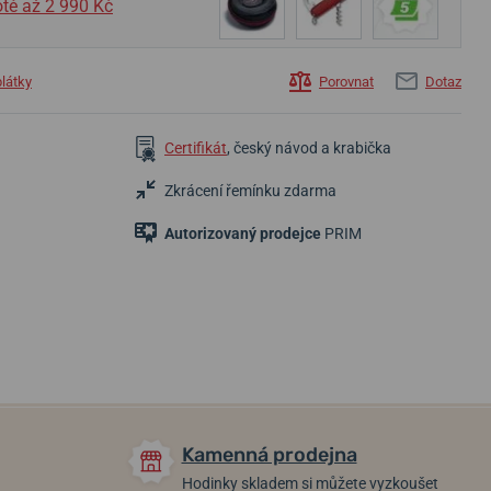
tě až 2 990 Kč
plátky
Porovnat
Dotaz
Certifikát
, český návod a krabička
Zkrácení řemínku zdarma
8 900 Kč
8 990 Kč
1 590 Kč
Autorizovaný prodejce
PRIM
Do 2-3 týdnů
Do 2-3 týdnů
Skladem
Kamenná prodejna
Hodinky skladem si můžete vyzkoušet