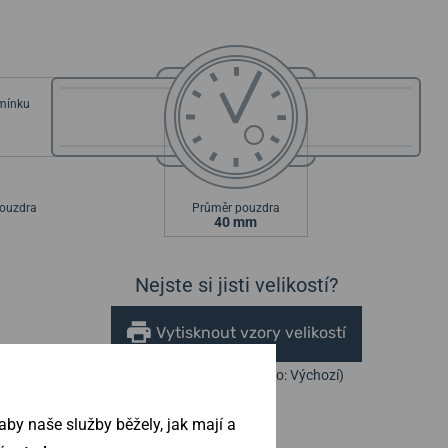
emínku
ouzdra
Průměr pouzdra
40 mm
Nejste si jisti velikostí?
Vytisknout vzory velikostí
(U tisku nastavte Měřítko: Výchozí)
by naše služby běžely, jak mají a