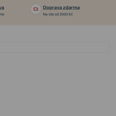
va
Doprava zdarma
áme
Na vše od 3000 Kč