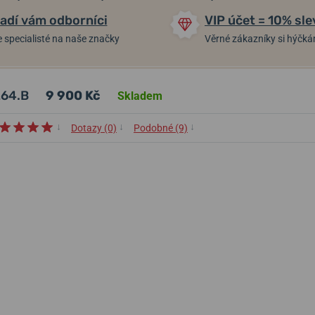
adí vám odborníci
VIP účet = 10% sle
 specialisté na naše značky
Věrné zákazníky si hýčk
264.B
9 900 Kč
Skladem
↓
↓
↓
Dotazy (0)
Podobné (9)