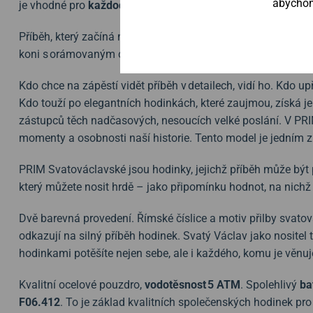
abychom 
je vhodné pro
každodenní
nošení
i formálnější příležitosti
.
Příběh, který začíná na číselníku a svoje pokračování píše 
koni s orámovaným citátem: Ne sinas nos ac futuros interir
Kdo chce na zápěstí vidět příběh v detailech, vidí ho. Kdo u
Kdo touží po elegantních hodinkách, které zaujmou, získá j
zástupců těch nadčasových, nesoucích velké poslání. V P
momenty a osobnosti naší historie. Tento model je jedním z
PRIM Svatováclavské jsou hodinky, jejichž příběh může bý
který můžete nosit hrdě – jako připomínku hodnot, na nichž 
Dvě barevná provedení. Římské číslice a motiv přilby svatová
odkazují na silný příběh hodinek. Svatý Václav jako nositel
hodinkami potěšíte nejen sebe, ale i každého, komu je věnu
Kvalitní ocelové pouzdro,
vodotěsnost 5 ATM
. Spolehlivý
ba
F06.412
. To je základ kvalitních společenských hodinek p