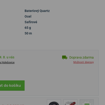
Bateriový Quartz
Ocel
Safírové
65 g
50 m
. 8. u vás
Doprava zdarma
Možnosti dopravy
a Holešovice
at do košíku