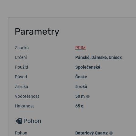
Parametry
Značka
PRIM
Určení
Pánské
,
Dámské
,
Unisex
Použití
Společenské
Původ
České
Záruka
5 roků
Vodotěsnost
50 m
Hmotnost
65 g
Pohon
Pohon
Bateriový Quartz