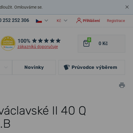
dloužit. Omlouváme se.
0 252 252 306
Kč
Přihlášení
Registrace
100%
0
0 Kč
zákazníků doporučuje
Novinky
Průvodce
výběrem
áclavské II 40 Q
.B