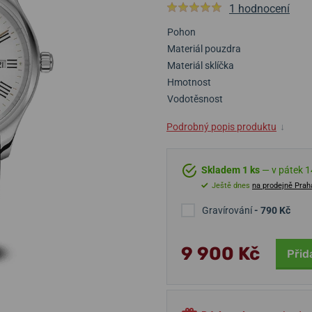
1 hodnocení
Pohon
Materiál pouzdra
Materiál sklíčka
Hmotnost
Vodotěsnost
Podrobný popis produktu
↓
Skladem 1 ks
— v pátek 14
Ještě dnes
na prodejně Prah
Gravírování
- 790 Kč
9 900 Kč
Přid