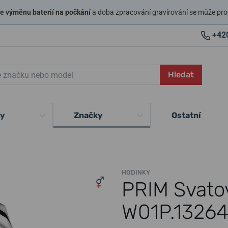
 výměnu baterií na počkání
a doba zpracování gravírování se může pro
+42
Hledat
ky
Značky
Ostatní
HODINKY
PRIM Svatov
W01P.13264