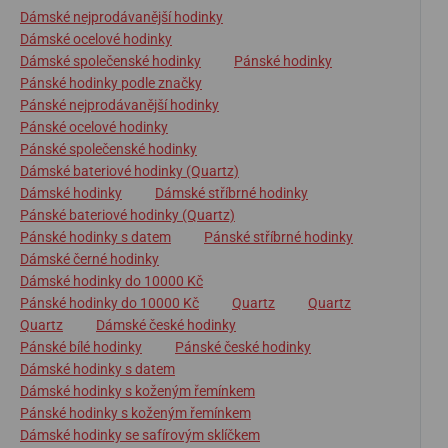
Dámské nejprodávanější hodinky
Dámské ocelové hodinky
Dámské společenské hodinky
Pánské hodinky
Pánské hodinky podle značky
Pánské nejprodávanější hodinky
Pánské ocelové hodinky
Pánské společenské hodinky
Dámské bateriové hodinky (Quartz)
Dámské hodinky
Dámské stříbrné hodinky
Pánské bateriové hodinky (Quartz)
Pánské hodinky s datem
Pánské stříbrné hodinky
Dámské černé hodinky
Dámské hodinky do 10000 Kč
Pánské hodinky do 10000 Kč
Quartz
Quartz
Quartz
Dámské české hodinky
Pánské bílé hodinky
Pánské české hodinky
Dámské hodinky s datem
Dámské hodinky s koženým řemínkem
Pánské hodinky s koženým řemínkem
Dámské hodinky se safírovým sklíčkem