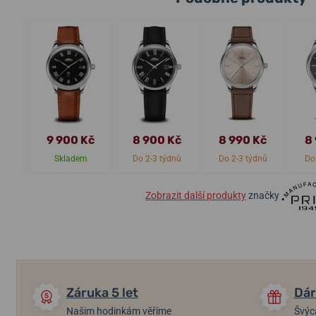
9 900 Kč
8 900 Kč
8 990 Kč
8
Skladem
Do 2-3 týdnů
Do 2-3 týdnů
Do
Zobrazit další produkty
značky
Záruka 5 let
Dár
Našim hodinkám věříme
Švýc