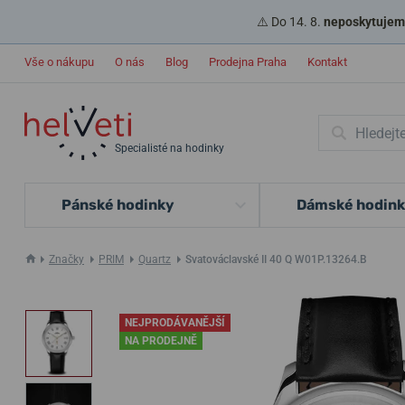
⚠️ Do 14. 8.
neposkytujeme
Vše o nákupu
O nás
Blog
Prodejna Praha
Kontakt
Specialisté na hodinky
Pánské hodinky
Dámské hodin
Značky
PRIM
Quartz
Svatováclavské II 40 Q W01P.13264.B
NEJPRODÁVANĚJŠÍ
NA PRODEJNĚ