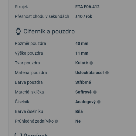
Strojek
ETA F06.412
Přesnost chodu v sekundách
±10 / rok
Ciferník a pouzdro
Rozměr pouzdra
40 mm
Výška pouzdra
11 mm
Tvar pouzdra
Kulaté
Materiál pouzdra
Ušlechtilá ocel
Barva pouzdra
Stříbrné
Materiál sklíčka
Safírové
Číselník
Analogový
Barva číselníku
Bílá
Průhledné zadní víko
Ne
Řemínek