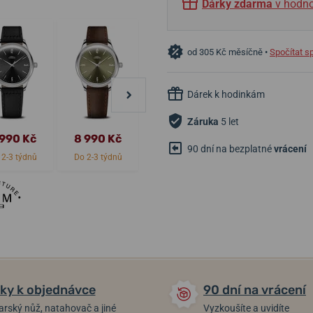
Dárky zdarma
v hodno
od 305 Kč měsíčně •
Spočítat s
Dárek k hodinkám
Záruka
5 let
 990 Kč
8 990 Kč
8 900 Kč
8 990 Kč
90 dní na bezplatné
vrácení
 2-3 týdnů
Do 2-3 týdnů
Do 2-3 týdnů
Do 2-3 týdnů
ky k objednávce
90 dní na vrácení
arský nůž, natahovač a jiné
Vyzkoušíte a uvidíte