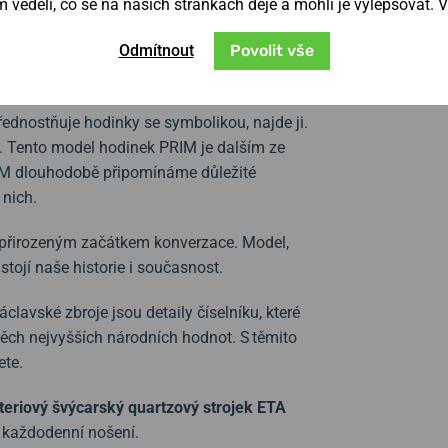
věděli, co se na našich stránkách děje a mohli je vylepšovat. 
Odmítnout
Povolit vše
na víku hodinek. Působivá grafika světce na
e.
„Nedopusť zahynout nám i budoucím.“
přednostňuje hodinky se symbolikou, najde ji.
e. Tento model hodinek PRIM je dalším ze
RIM dlouhodobě připomínáme důležité
 nich.
t přirozeným začátkem konverzace. Model,
stojí naše historie i současnost.
clavské zbroje jsou detaily číselníku, které
 těch nejvyšších národních hodnot. S těmito
jete.
teriový švýcarský quartzový strojek ETA
ro každodenní nošení.