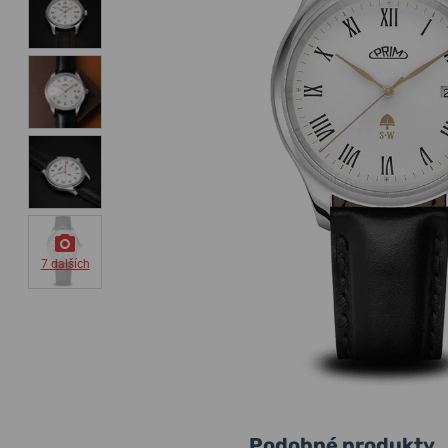
7 dalších
Podobné produkty