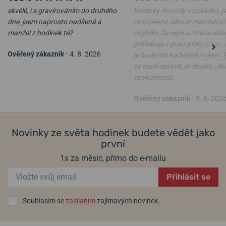
Wenger
.
skvělé, i s gravírováním do druhého
Hodinky dorazily v pořádku, j
dne, jsem naprosto nadšená a
moc pěkné, akorát manželovi
Informace o výrobci:
Wenger S.A., Route de Bâle 63, CH-2800
manžel z hodinek též
chybělo, že nejsou řízeny rádi
Delémont, Švýcarsko /
watch@wenger.ch
potřebuje v práci přesný čas, 
Ověřený zákazník
•
4. 8. 2026
je bude mít na běžné nošení.
Populární modelové řady Wenger
se musí upravit, je dlouhý. Ji
Sea Force
spokojenost.
Commando / Attitude
Terragraph
Ověřený zákazník
•
3. 8. 202
Urban Classic
City Classic
Novinky ze světa hodinek budete vědět jako
Urban Donnissima
první
Avenue
Metropolitan Donnissima
1x za měsíc, přímo do e-mailu
City Sport
Vintage Classic
Přihlásit se
Souhlasím se
zasíláním
zajímavých novinek.