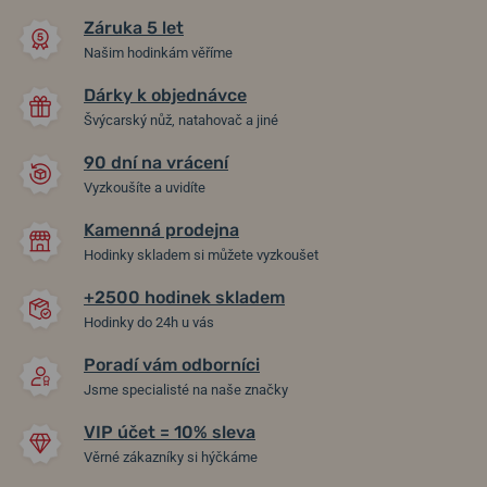
Záruka 5 let
Našim hodinkám věříme
Dárky k objednávce
Švýcarský nůž, natahovač a jiné
90 dní na vrácení
Vyzkoušíte a uvidíte
Kamenná prodejna
NATO řemínek černý 20 mm
Řemínek Hirsch Liberty -
Hodinky skladem si můžete vyzkoušet
černý
+2500 hodinek skladem
Hodinky do 24h u vás
ve středu 12. 8. u vás
ve středu 12. 8. u vás
Skladem
Skladem
490 Kč
1 319 Kč
Poradí vám odborníci
Jsme specialisté na naše značky
VIP účet = 10% sleva
Věrné zákazníky si hýčkáme