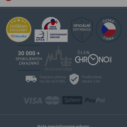
Doprava zdarma
Prodloužená
na vše od 3 000,-
záruka 5 let
Naše specializované eshopy: