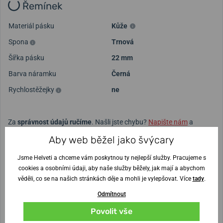
Řemínek
Materiál pásku
Kůže
Spona
Trnová
Šířka pásku
22 mm
Barva náramku
Černá
Rychlostěžejky
ne
Za
správnost údajů ručíme
. Našli jste chybu?
Napište nám
a
získejte
200 Kč
na
nákup hodinek
.
Aby web běžel jako švýcary
Garant: Kateřina Žváček
Jsme Helveti a chceme vám poskytnou ty nejlepší služby. Pracujeme s
POTŘEBUJETE PORADIT?
cookies a osobními údaji, aby naše služby běžely, jak mají a abychom
Obraťte se na specialistu Wenger
věděli, co se na našich stránkách děje a mohli je vylepšovat. Více
tady
.
Odmítnout
Jakub Novák
Povolit vše
+420252252308