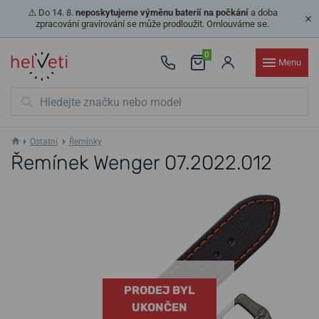
⚠️ Do 14. 8.
neposkytujeme výměnu baterií na počkání
a doba
zpracování gravírování se může prodloužit. Omlouváme se.
0
Menu
Ostatní
Řemínky
Řemínek Wenger 07.2022.012
PRODEJ BYL
UKONČEN