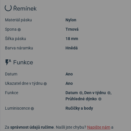
Řemínek
Materiál pásku
Nylon
Spona
Trnová
Šířka pásku
18 mm
Barva náramku
Hnědá
Funkce
Datum
Ano
Ukazatel dne v týdnu
Ano
Funkce
Datum
,
Den v týdnu
,
Průhledné dýnko
Luminiscence
Ručičky a body
Za
správnost údajů ručíme
. Našli jste chybu?
Napište nám
a