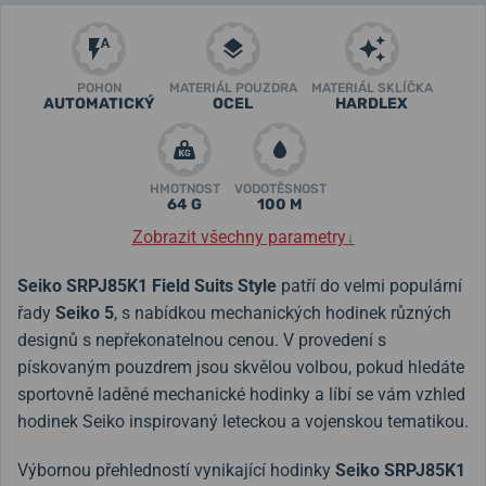
POHON
MATERIÁL POUZDRA
MATERIÁL SKLÍČKA
AUTOMATICKÝ
OCEL
HARDLEX
HMOTNOST
VODOTĚSNOST
64 G
100 M
Zobrazit všechny parametry
↓
Seiko
SRPJ85K1
Field Suits Style
patří do velmi populární
řady
Seiko 5
, s nabídkou mechanických hodinek různých
designů s nepřekonatelnou cenou. V provedení s
pískovaným pouzdrem jsou skvělou volbou, pokud hledáte
sportovně laděné mechanické hodinky a líbí se vám vzhled
hodinek Seiko inspirovaný leteckou a vojenskou tematikou.
Výbornou přehledností vynikající hodinky
Seiko
SRPJ85K1