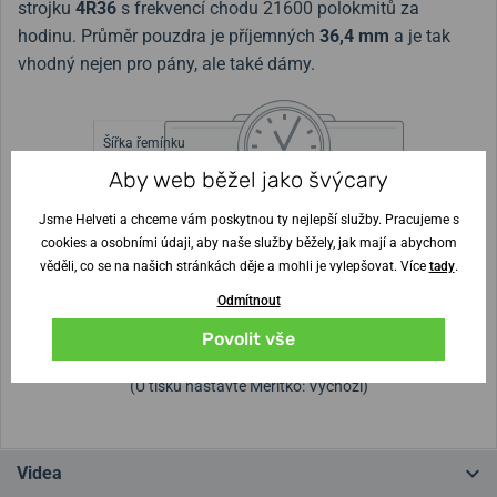
strojku
4R36
s frekvencí chodu 21600 polokmitů za
hodinu. Průměr pouzdra je příjemných
36,4 mm
a je tak
vhodný nejen pro pány, ale také dámy.
Šířka řemínku
18 mm
Aby web běžel jako švýcary
Výška pouzdra
Průměr pouzdra
12,5 mm
36,4 mm
Jsme Helveti a chceme vám poskytnou ty nejlepší služby. Pracujeme s
cookies a osobními údaji, aby naše služby běžely, jak mají a abychom
věděli, co se na našich stránkách děje a mohli je vylepšovat. Více
tady
.
Nejste si jisti velikostí?
Odmítnout
Povolit vše
Vytisknout vzory velikostí
(U tisku nastavte Měřítko: Výchozí)
Videa