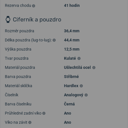
Rezerva chodu
41 hodin
Ciferník a pouzdro
Rozměr pouzdra
36,4 mm
Délka pouzdra (lug-to-lug):
44,4 mm
Výška pouzdra
12,5 mm
Tvar pouzdra
Kulaté
Materiál pouzdra
Ušlechtilá ocel
Barva pouzdra
Stříbrné
Materiál sklíčka
Hardlex
Číselník
Analogový
Barva číselníku
Černá
Průhledné zadní víko
Ano
Víko na závit
Ano