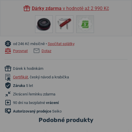
Dárky zdarma
v hodnotě až 2 990 Kč
od 246 Kč měsíčně •
Spočítat splátky
Porovnat
Dotaz
Dárek k hodinkám
Certifikát
, český návod a krabička
Záruka
5 let
Zkrácení řemínku zdarma
90 dní na bezplatné
vrácení
Autorizovaný prodejce
Seiko
Podobné produkty