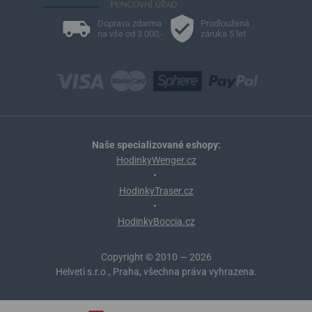
Doprava zdarma
Prodloužená
na vše od 3 000,-
záruka 5 let
Naše specializované eshopy:
HodinkyWenger.cz
•
HodinkyTraser.cz
•
HodinkyBoccia.cz
Copyright © 2010 — 2026
Helveti s.r.o., Praha, všechna práva vyhrazena.