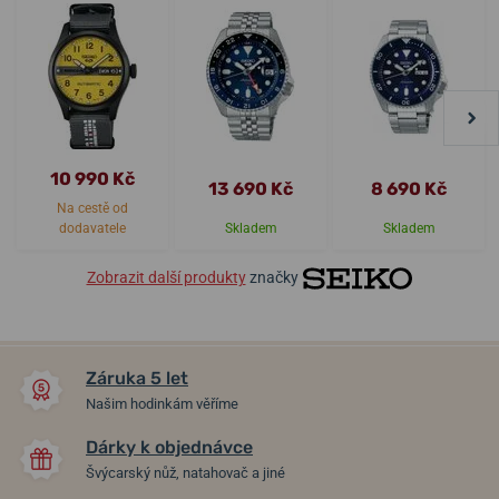
10 990 Kč
13 690 Kč
8 690 Kč
Na cestě od
dodavatele
Skladem
Skladem
Zobrazit další produkty
značky
Záruka 5 let
Našim hodinkám věříme
Dárky k objednávce
Švýcarský nůž, natahovač a jiné