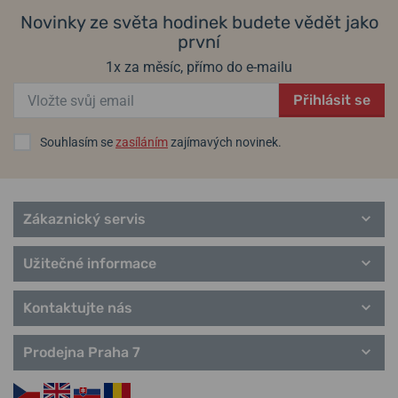
Novinky ze světa hodinek budete vědět jako
první
Máte otázku? Zanechte nám komentář
Populární modelové řady Seiko
1x za měsíc, přímo do e-mailu
Seiko 5
Přidat dotaz
Astron
Přihlásit se
Prospex
Kinetic
Souhlasím se
zasíláním
zajímavých novinek.
Quartz
Solar
Chronograf
Presage
Zákaznický servis
Samurai
Cocktail Time
Užitečné informace
Kontaktujte nás
Prodejna Praha 7