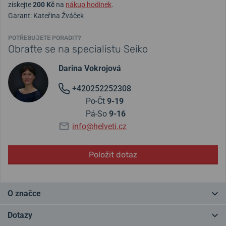
získejte
200 Kč
na
nákup hodinek
.
Garant: Kateřina Žváček
POTŘEBUJETE PORADIT?
Obraťte se na specialistu Seiko
Darina Vokrojová
+420252252308
Po-Čt
9-19
Pá-So
9-16
info@helveti.cz
Položit dotaz
O značce
Historie značky
Seiko
sahá svou až
do roku 1881
. Tyto japonské
Dotazy
hodinky doslova
změnily svými patenty svět hodinařiny
a vděčíme