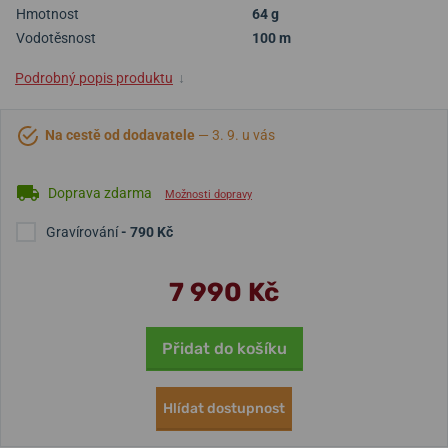
Hmotnost
64 g
Vodotěsnost
100 m
Podrobný popis produktu
↓
Na cestě od dodavatele
— 3. 9. u vás
Doprava zdarma
Možnosti dopravy
Gravírování
- 790 Kč
7 990 Kč
Přidat do košíku
Hlídat dostupnost