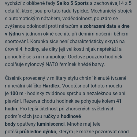
vychází z oblíbené řady
Seiko 5 Sports
a zachovávají 4 z 5
detailů, které jsou pro tuto řadu typické. Mechanický strojek
s automatickým nátahem, voděodolnost, pouzdro se
zvýšenou odolností proti nárazům a
zobrazení data
a
dne
v týdnu
v jednom okně oceníte při denním nošení i během
sportování. Korunka sice není charakteristicky skrytá na
úrovni 4. hodiny, ale díky její velikosti nijak nepřekáží a
pohodlně se s ní manipuluje. Ocelové pouzdro hodinek
doplňuje nylonový NATO řemínek hnědé barvy.
Číselník provedený v military stylu chrání klenuté tvrzené
minerální sklíčko
Hardlex
. Vodotěsnost tohoto modelu
je
100 m
- hodinky zvládnou sprchu a nezaleknou se ani
plavání. Rezerva chodu hodinek se pohybuje kolem
41
hodin
. Pro lepší čitelnost při zhoršených světelných
podmínkách jsou
ručky
a
hodinové
body
opatřeny
luminiscencí
. Mnohé majitele
potěší
průhledné dýnko
, kterým je možné pozorovat chod