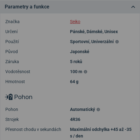
Parametry a funkce
Značka
Seiko
Určení
Pánské
,
Dámské
,
Unisex
Použití
Sportovní
,
Univerzální
Původ
Japonské
Záruka
5 roků
Vodotěsnost
100 m
Hmotnost
64 g
Pohon
Pohon
Automatický
Strojek
4R36
Přesnost chodu v sekundách
Maximální odchylka +45 až -35
s / den