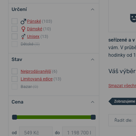
Určení
Pánské
(103)
Dámské
(10)
Unisex
(13)
seřízené a v 
Dětské
(0)
vám. V průbě
hodinky od 
Stav
Váš výběr
Nejprodávanější
(6)
Limitovaná edice
(13)
Smazat všechny
Bazar
(0)
Cena
Zobrazujeme
Řadit dle:
od
do