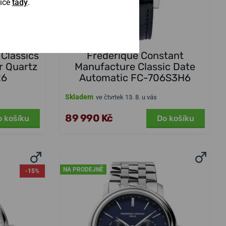
Více
tady
.
Classics
Frederique Constant
r Quartz
Manufacture Classic Date
26
Automatic FC-706S3H6
Skladem
ve čtvrtek 13. 8. u vás
89 990 Kč
o košíku
Do košíku
NA PRODEJNĚ
-15%