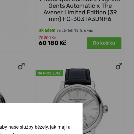
Gents Automatic x The
Avener Limited Edition (39
mm) FC-303TA3DNH6
Skladem
ve čtvrtek 13. 8. u vás
70 800 Kč
60 180 Kč
Do košíku
NA PRODEJNĚ
by naše služby běžely, jak mají a