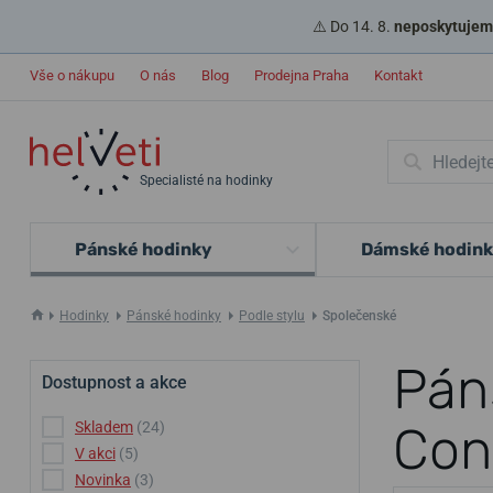
⚠️ Do 14. 8.
neposkytujeme
Vše o nákupu
O nás
Blog
Prodejna Praha
Kontakt
Specialisté na hodinky
Pánské hodinky
Dámské hodin
Hodinky
Pánské hodinky
Podle stylu
Společenské
Pán
Dostupnost a akce
Con
Skladem
(24)
V akci
(5)
Novinka
(3)