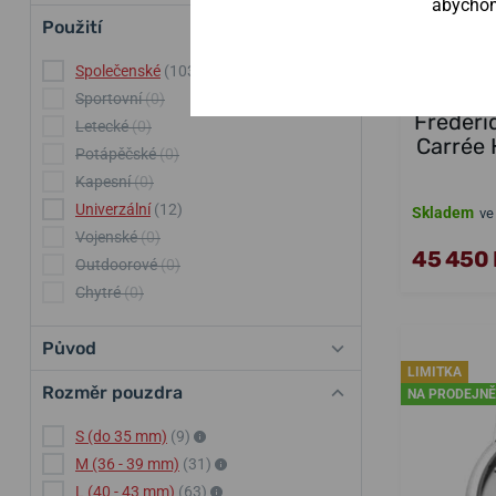
abychom 
Použití
Společenské
(103)
Sportovní
(0)
Frederi
Letecké
(0)
Carrée 
Potápěčské
(0)
Kapesní
(0)
Univerzální
(12)
Skladem
ve
Vojenské
(0)
45 450 
Outdoorové
(0)
Chytré
(0)
Původ
LIMITKA
Rozměr pouzdra
NA PRODEJNĚ
S (do 35 mm)
(9)
M (36 - 39 mm)
(31)
L (40 - 43 mm)
(63)