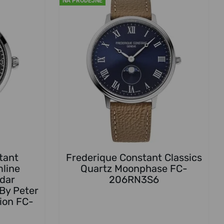
NA PRODEJNĚ
tant
Frederique Constant Classics
mline
Quartz Moonphase FC-
ndar
206RN3S6
By Peter
ion FC-