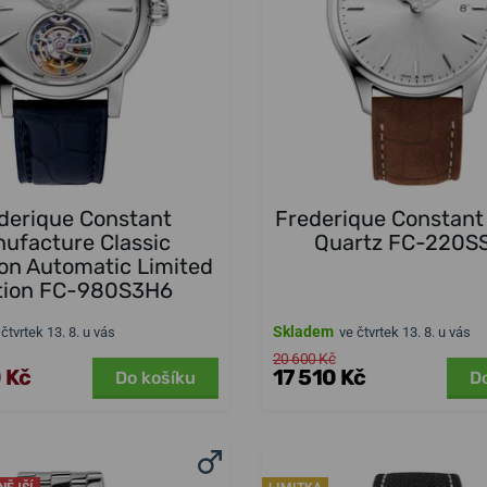
derique Constant
Frederique Constant 
ufacture Classic
Quartz FC-220S
lon Automatic Limited
tion FC-980S3H6
Skladem
 čtvrtek 13. 8. u vás
ve čtvrtek 13. 8. u vás
20 600 Kč
 Kč
17 510 Kč
Do košíku
D