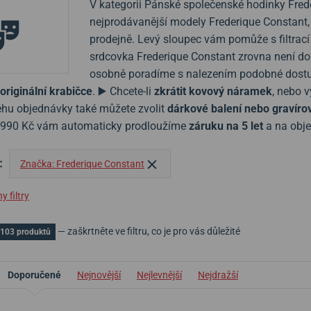
V kategorii Pánské společenské hodinky Frede
nejprodávanější modely Frederique Constant, 
prodejně. Levý sloupec vám pomůže s filtrací
srdcovka Frederique Constant zrovna není do
osobně poradíme s nalezením podobné dostu
originální krabičce
. ▶️ Chcete-li
zkrátit kovový náramek
, nebo 
hu objednávky také můžete zvolit
dárkové balení nebo gravíro
1990 Kč vám automaticky prodloužíme
záruku na 5 let
a na obje
:
Značka: Frederique Constant
 filtry
— zaškrtněte ve filtru, co je pro vás důležité
 103 produktů
Doporučené
Nejnovější
Nejlevnější
Nejdražší