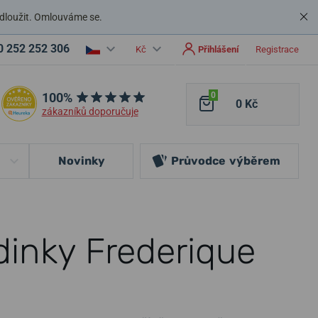
dloužit. Omlouváme se.
0 252 252 306
Kč
Přihlášení
Registrace
100%
0
0 Kč
zákazníků doporučuje
Novinky
Průvodce
výběrem
inky Frederique