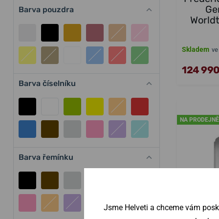
Ge
Barva pouzdra
World
Skladem
ve
124 990
Barva číselníku
NA PRODEJNĚ
Barva řemínku
Jsme Helveti a chceme vám poskyt