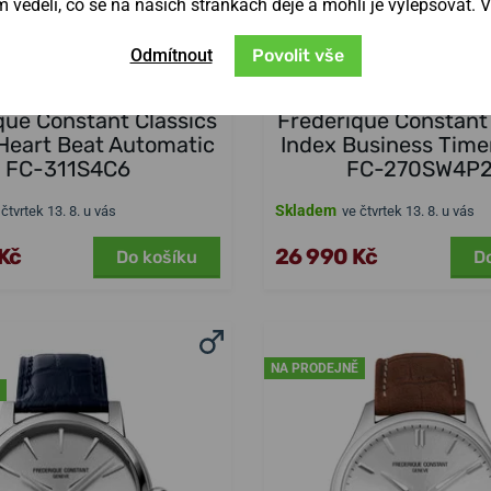
věděli, co se na našich stránkách děje a mohli je vylepšovat. 
Odmítnout
Povolit vše
que Constant Classics
Frederique Constant 
Heart Beat Automatic
Index Business Time
FC-311S4C6
FC-270SW4P
Skladem
 čtvrtek 13. 8. u vás
ve čtvrtek 13. 8. u vás
Kč
26 990 Kč
Do košíku
D
NA PRODEJNĚ