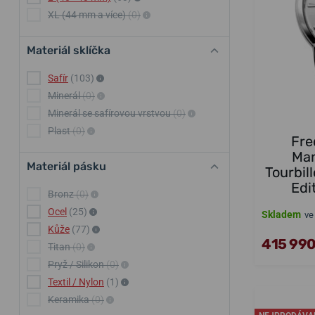
XL (44 mm a více)
(0)
Materiál sklíčka
Safír
(103)
Minerál
(0)
Minerál se safírovou vrstvou
(0)
Plast
(0)
Fre
Man
Materiál pásku
Tourbil
Edi
Bronz
(0)
Ocel
(25)
Skladem
ve
Kůže
(77)
415 990
Titan
(0)
Pryž / Silikon
(0)
Textil / Nylon
(1)
Keramika
(0)