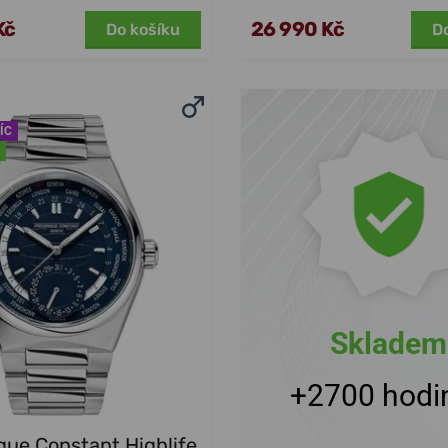
Kč
26 990 Kč
Do košíku
D
ÍC
Skladem
+2700 hodi
que Constant Highlife