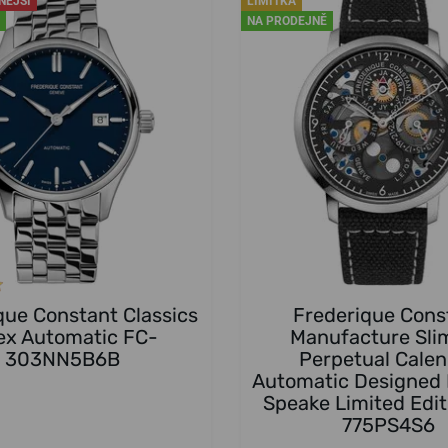
NĚJŠÍ
LIMITKA
NA PRODEJNĚ
que Constant Classics
Frederique Cons
ex Automatic FC-
Manufacture Sli
303NN5B6B
Perpetual Cale
Automatic Designed 
Speake Limited Edit
775PS4S6