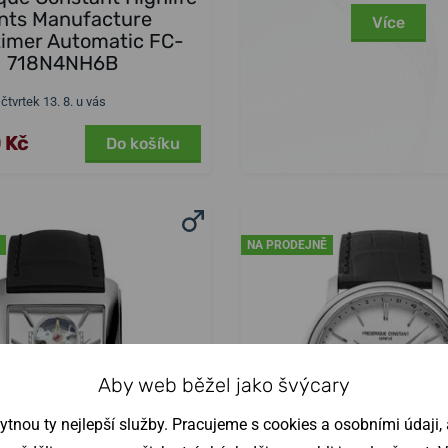
nts Manufacture
Více
timer Automatic FC-
718N4NH6B
 čtvrtek 13. 8. u vás
 Kč
Do košíku
NA PRODEJNĚ
Aby web běžel jako švýcary
nou ty nejlepší služby. Pracujeme s cookies a osobními údaji, a