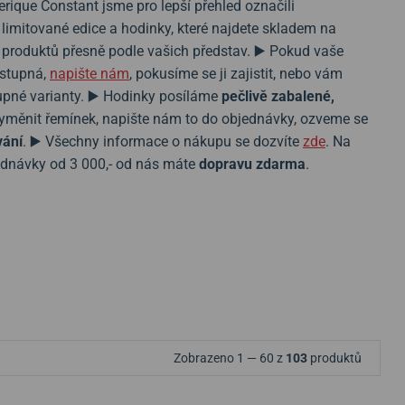
rique Constant jsme pro lepší přehled označili
limitované edice a hodinky, které najdete skladem na
 produktů přesně podle vašich představ. ▶️ Pokud vaše
stupná,
napište nám
, pokusíme se ji zajistit, nebo vám
pné varianty. ▶️ Hodinky posíláme
pečlivě zabalené,
vyměnit řemínek, napište nám to do objednávky, ozveme se
vání
. ▶️ Všechny informace o nákupu se dozvíte
zde
. Na
dnávky od 3 000,- od nás máte
dopravu zdarma
.
Zobrazeno 1 — 60 z
103
produktů