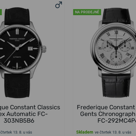
NA PRODEJNĚ
que Constant Classics
Frederique Constant 
ex Automatic FC-
Gents Chronograph
303NB5B6
FC-292MC4P
Skladem
 čtvrtek 13. 8. u vás
ve čtvrtek 13. 8. u vás