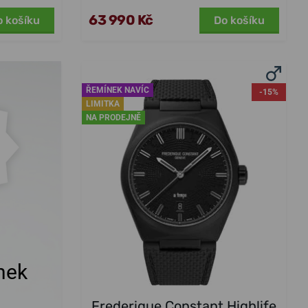
63 990 Kč
o košíku
Do košíku
ŘEMÍNEK NAVÍC
-15%
LIMITKA
NA PRODEJNĚ
nek
Frederique Constant Highlife