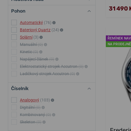
31 490 
Pohon
Automatický
(76)
Bateriový Quartz
(24)
Solární
(3)
ŘEMÍNEK NAV
Manuální
(0)
NA PRODEJNĚ
Kinetic
(0)
Napájecí článek
(0)
Elektrostatický strojek Accutron
(0)
Ladičkový strojek Accutron
(0)
Číselník
Analogový
(103)
Digitální
(0)
Kombinovaný
(0)
Skeleton
(0)
Frederi