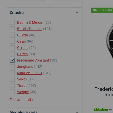
NA PRODEJNĚ
Značka
Baume & Mercier
(57)
Boccia Titanium
(101)
Bulova
(46)
Casio
(96)
Certina
(90)
Citizen
(80)
Frederique Constant
(103)
Junghans
(142)
Maurice Lacroix
(131)
Seiko
(81)
Tissot
(197)
Frederi
Wenger
(39)
Ind
Zobrazit další
↓
Skladem
ve
Modelová řada