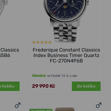
Classics
Frederique Constant Classics
S5B6
Index Business Timer Quartz
FC-270N4P6B
Skladem
ve čtvrtek 13. 8. u vás
29 990 Kč
o košíku
Do košíku