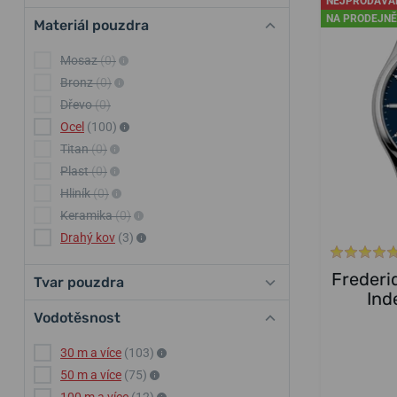
NEJPRODÁVA
NA PRODEJNĚ
Materiál pouzdra
Mosaz
(0)
Bronz
(0)
Dřevo
(0)
Ocel
(100)
Titan
(0)
Plast
(0)
Hliník
(0)
Keramika
(0)
Drahý kov
(3)
Frederi
Tvar pouzdra
Ind
Vodotěsnost
30 m a více
(103)
50 m a více
(75)