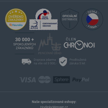
Doprava zdarma
Prodloužená
na vše od 3 000,-
záruka 5 let
Naše specializované eshopy:
HodinkyWenger.cz