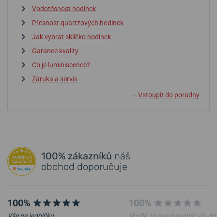
Vodotěsnost hodinek
Přesnost quartzových hodinek
Jak vybrat sklíčko hodinek
Garance kvality
Co je luminiscence?
Záruka a servis
Vstoupit do poradny
↓
100% zákazníků
náš
obchod doporučuje
100%
100%
Vše na jedničku.
skvělé, i s gravírováním do d