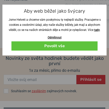
dne, jsem naprosto nadšená 
Ověřený zákazník
•
6. 8. 2026
Aby web běžel jako švýcary
manžel z hodinek též
Jsme Helveti a chceme vám poskytnou ty nejlepší služby. Pracujeme s
Ověřený zákazník
•
4. 8. 202
cookies a osobními údaji, aby naše služby běžely, jak mají a abychom
věděli, co se na našich stránkách děje a mohli je vylepšovat. Více
tady
.
Odmítnout
Povolit vše
Novinky ze světa hodinek budete vědět jako
první
1x za měsíc, přímo do e-mailu
Přihlásit se
Souhlasím se
zasíláním
zajímavých novinek.