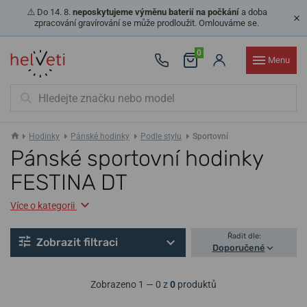
⚠️ Do 14. 8.
neposkytujeme výměnu baterií na počkání
a doba
zpracování gravírování se může prodloužit. Omlouváme se.
0
Menu
Hodinky
Pánské hodinky
Podle stylu
Sportovní
Pánské sportovní hodinky
FESTINA DT
Více o kategorii
Řadit dle:
Zobrazit filtraci
Doporučené
Zobrazeno 1 — 0 z
0
produktů