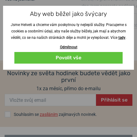
dne, jsem naprosto nadšená 
Ověřený zákazník
•
6. 8. 2026
Aby web běžel jako švýcary
manžel z hodinek též
Jsme Helveti a chceme vám poskytnou ty nejlepší služby. Pracujeme s
Ověřený zákazník
•
4. 8. 202
cookies a osobními údaji, aby naše služby běžely, jak mají a abychom
věděli, co se na našich stránkách děje a mohli je vylepšovat. Více
tady
.
Odmítnout
Povolit vše
Novinky ze světa hodinek budete vědět jako
první
1x za měsíc, přímo do e-mailu
Přihlásit se
Souhlasím se
zasíláním
zajímavých novinek.