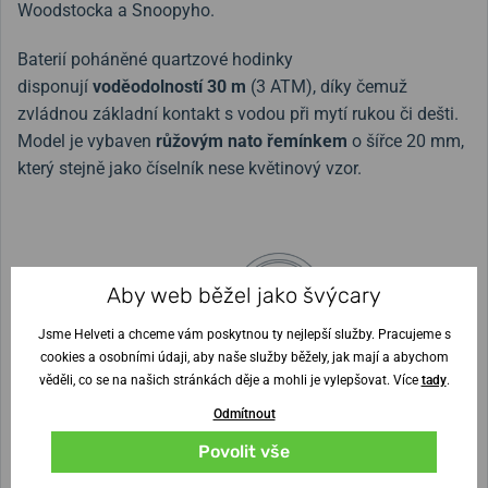
Woodstocka a Snoopyho.
Baterií poháněné quartzové hodinky
disponují
voděodolností 30 m
(3 ATM), díky čemuž
zvládnou základní kontakt s vodou při mytí rukou či dešti.
Model je vybaven
růžovým nato řemínkem
o šířce 20 mm,
který stejně jako číselník nese květinový vzor.
Aby web běžel jako švýcary
Šířka řemínku
20 mm
Jsme Helveti a chceme vám poskytnou ty nejlepší služby. Pracujeme s
Výška pouzdra
Průměr pouzdra
cookies a osobními údaji, aby naše služby běžely, jak mají a abychom
9 mm
38 mm
věděli, co se na našich stránkách děje a mohli je vylepšovat. Více
tady
.
Odmítnout
Nejste si jisti velikostí?
Povolit vše
Vytisknout vzory velikostí