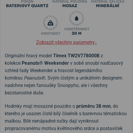
POHON
MATERIÁL POUZDRA
MATERIÁL SKLÍČKA
BATERIOVÝ QUARTZ
MOSAZ
MINERÁLNÍ
VODOTĚSNOST
30 M
HMOTNOST
Zobrazit všechny parametry
↓
Originální hravý model
Timex TW2V778000B
z
kolekce
Peanuts® Weekender
v sobě snoubí nadčasový
vzhled řady Weekender a hravost legendárního
komiksu
Peanuts®
.
Svým čistým a unikátním designem
nadchne nejen fanoušky Snoopyho, ale i všechny
bezstarostné duše.
Hodinky mají mosazné pouzdro o
průměru 38 mm
, do
kterého je usazen čistě bílý číselník s barevnou tématickou
malbou. Bílé nenápadné ručky dají vyniknout
propracovanému motivu květinového srdce a postaviček