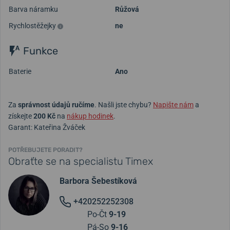
Barva náramku
Růžová
Rychlostěžejky
ne
Funkce
Baterie
Ano
Za
správnost údajů ručíme
. Našli jste chybu?
Napište nám
a
získejte
200 Kč
na
nákup hodinek
.
Garant: Kateřina Žváček
POTŘEBUJETE PORADIT?
Obraťte se na specialistu Timex
Barbora Šebestíková
+420252252308
Po-Čt
9-19
Pá-So
9-16