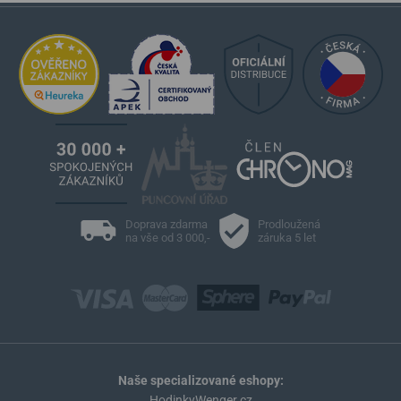
Doprava zdarma
Prodloužená
na vše od 3 000,-
záruka 5 let
Naše specializované eshopy:
HodinkyWenger.cz