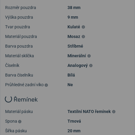
Rozměr pouzdra
38 mm
Výška pouzdra
9 mm
Tvar pouzdra
Kulaté
Materiál pouzdra
Mosaz
Barva pouzdra
Stříbrné
Materiál sklíčka
Minerální
Číselník
Analogový
Barva číselníku
Bílá
Průhledné zadní víko
Ne
Řemínek
Materiál pásku
Textilní NATO řemínek
Spona
Trnová
Šířka pásku
20 mm