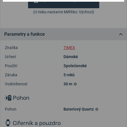
(U tisku nastavte Měřítko: Výchozí)
Parametry a funkce
Značka
TIMEX
Určení
Dámské
Použití
Společenské
Záruka
5 roků
Vodotěsnost
30 m
Pohon
Pohon
Bateriový Quartz
Ciferník a pouzdro