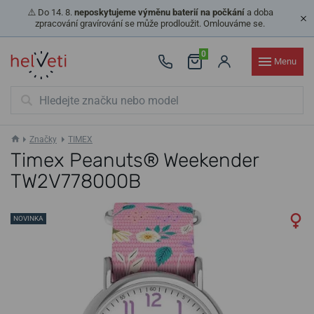
⚠️ Do 14. 8.
neposkytujeme výměnu baterií na počkání
a doba
zpracování gravírování se může prodloužit. Omlouváme se.
0
Menu
Značky
TIMEX
Timex Peanuts® Weekender
TW2V778000B
NOVINKA