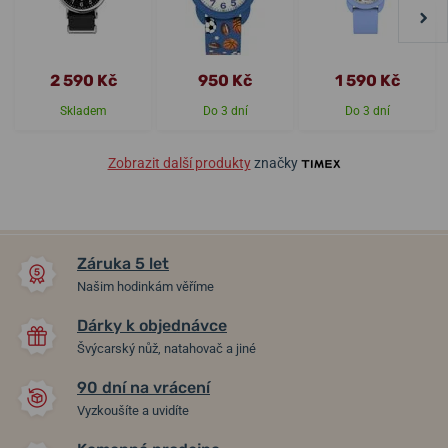
2 590 Kč
950 Kč
1 590 Kč
Skladem
Do 3 dní
Do 3 dní
Zobrazit další produkty
značky
Záruka 5 let
Našim hodinkám věříme
Dárky k objednávce
Švýcarský nůž, natahovač a jiné
90 dní na vrácení
Vyzkoušíte a uvidíte