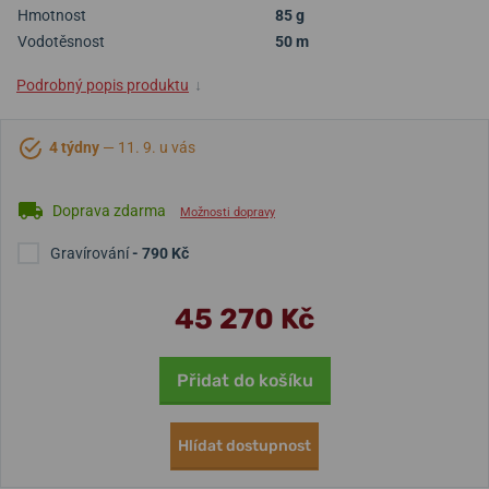
Hmotnost
85 g
Vodotěsnost
50 m
Podrobný popis produktu
↓
4 týdny
— 11. 9. u vás
Doprava zdarma
Možnosti dopravy
Gravírování
- 790 Kč
45 270 Kč
Přidat do košíku
Hlídat dostupnost