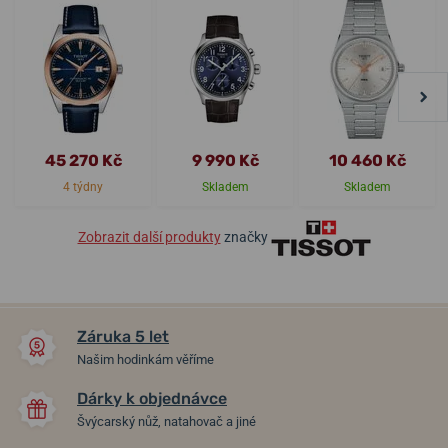
45 270 Kč
9 990 Kč
10 460 Kč
4 týdny
Skladem
Skladem
Zobrazit další produkty
značky
Záruka 5 let
Našim hodinkám věříme
Dárky k objednávce
Švýcarský nůž, natahovač a jiné