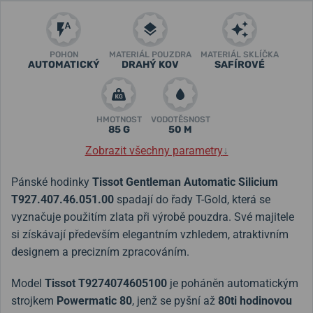
POHON
MATERIÁL POUZDRA
MATERIÁL SKLÍČKA
AUTOMATICKÝ
DRAHÝ KOV
SAFÍROVÉ
HMOTNOST
VODOTĚSNOST
85 G
50 M
Zobrazit všechny parametry
↓
Pánské hodinky
Tissot Gentleman Automatic Silicium
T927.407.46.051.00
spadají do řady T-Gold, která se
vyznačuje použitím zlata při výrobě pouzdra. S
vé majitele
si získávají především elegantním vzhledem, atraktivním
designem a precizním zpracováním.
Model
Tissot T9274074605100
je poháněn automatickým
strojkem
Powermatic 80
, jenž se pyšní až
80ti hodinovou