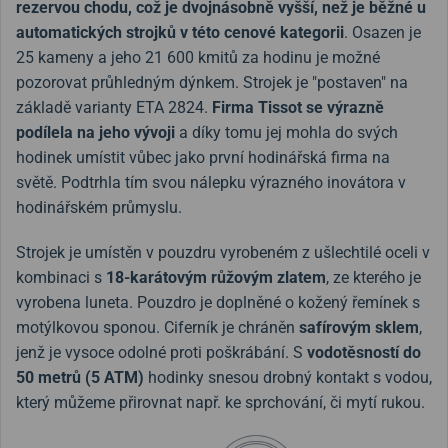
rezervou chodu, což je dvojnásobně vyšší, než je běžné u
automatických strojků v této cenové kategorii
. Osazen je
25 kameny a jeho 21 600 kmitů za hodinu je možné
pozorovat průhledným dýnkem.
Strojek je "postaven" na
základě varianty ETA 2824.
Firma Tissot se výrazně
podílela na jeho vývoji
a díky tomu jej mohla do svých
hodinek umístit vůbec jako první hodinářská firma na
světě. Podtrhla tím svou nálepku výrazného inovátora v
hodinářském průmyslu.
Strojek je umístěn v pouzdru vyrobeném z ušlechtilé oceli v
kombinaci s
18-karátovým růžovým zlatem
, ze kterého je
vyrobena luneta. Pouzdro je doplněné o kožený řemínek s
motýlkovou sponou. Ciferník je chráněn
safírovým sklem
,
jenž je vysoce odolné proti poškrábání. S
vodotěsností do
50 metrů (5 ATM)
hodinky snesou drobný kontakt s vodou,
který můžeme přirovnat např. ke sprchování, či mytí rukou.