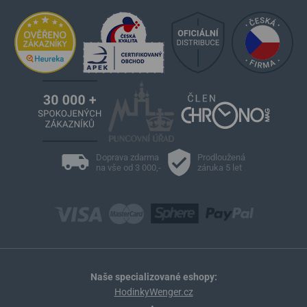
Doprava zdarma
Prodloužená
na vše od 3 000,-
záruka 5 let
Naše specializované eshopy:
HodinkyWenger.cz
•