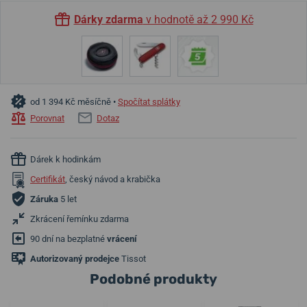
Dárky zdarma
v hodnotě až 2 990 Kč
od 1 394 Kč měsíčně •
Spočítat splátky
Porovnat
Dotaz
Dárek k hodinkám
Certifikát
, český návod a krabička
Záruka
5 let
Zkrácení řemínku zdarma
90 dní na bezplatné
vrácení
Autorizovaný prodejce
Tissot
Podobné produkty