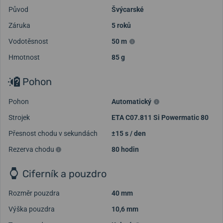
Původ
Švýcarské
Záruka
5 roků
Vodotěsnost
50 m
Hmotnost
85 g
Pohon
Pohon
Automatický
Strojek
ETA C07.811 Si Powermatic 80
Přesnost chodu v sekundách
±15 s / den
Rezerva chodu
80 hodin
Ciferník a pouzdro
Rozměr pouzdra
40 mm
Výška pouzdra
10,6 mm