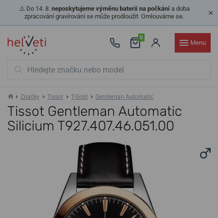
⚠️ Do 14. 8.
neposkytujeme výměnu baterií na počkání
a doba
zpracování gravírování se může prodloužit. Omlouváme se.
0
Menu
Značky
Tissot
T-Gold
Gentleman Automatic
Tissot Gentleman Automatic
Silicium T927.407.46.051.00