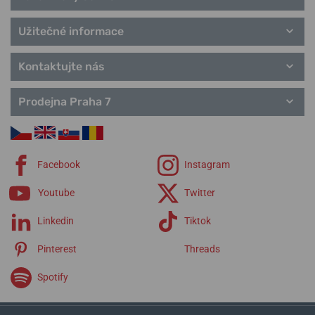
T-Lady
T-Pocket
Užitečné informace
T-Gold
řemínky Tissot
Kontaktujte nás
Prodejna Praha 7
Facebook
Instagram
Youtube
Twitter
Linkedin
Tiktok
Pinterest
Threads
Spotify