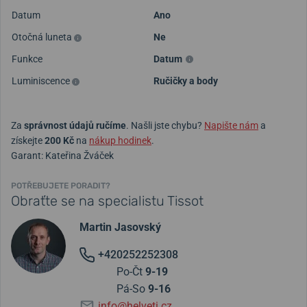
Datum
Ano
Otočná luneta
Ne
Funkce
Datum
Luminiscence
Ručičky a body
Za
správnost údajů ručíme
. Našli jste chybu?
Napište nám
a
získejte
200 Kč
na
nákup hodinek
.
Garant: Kateřina Žváček
POTŘEBUJETE PORADIT?
Obraťte se na specialistu Tissot
Martin Jasovský
+420252252308
Po-Čt
9-19
Pá-So
9-16
info@helveti.cz