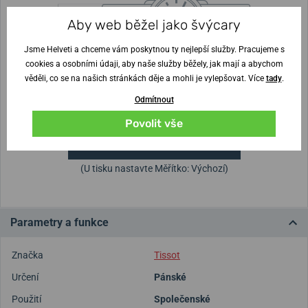
Šířka řemínku
Aby web běžel jako švýcary
20 mm
Jsme Helveti a chceme vám poskytnou ty nejlepší služby. Pracujeme s
Výška pouzdra
Průměr pouzdra
cookies a osobními údaji, aby naše služby běžely, jak mají a abychom
10,6 mm
40 mm
věděli, co se na našich stránkách děje a mohli je vylepšovat. Více
tady
.
Odmítnout
Nejste si jisti velikostí?
Povolit vše
Vytisknout vzory velikostí
(U tisku nastavte Měřítko: Výchozí)
Parametry a funkce
Značka
Tissot
Určení
Pánské
Použití
Společenské