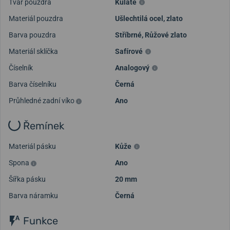
Tvar pouzdra
Kulaté
Materiál pouzdra
Ušlechtilá ocel, zlato
Barva pouzdra
Stříbrné
,
Růžové zlato
Materiál sklíčka
Safírové
Číselník
Analogový
Barva číselníku
Černá
Průhledné zadní víko
Ano
Řemínek
Materiál pásku
Kůže
Spona
Ano
Šířka pásku
20 mm
Barva náramku
Černá
Funkce