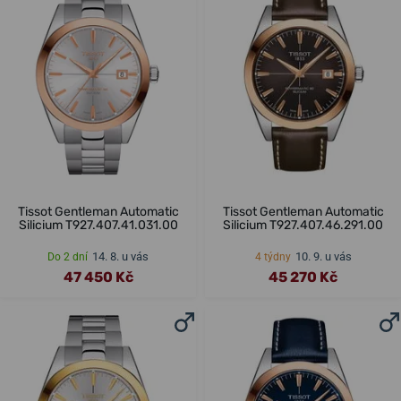
Tissot Gentleman Automatic
Tissot Gentleman Automatic
Silicium T927.407.41.031.00
Silicium T927.407.46.291.00
14. 8. u vás
10. 9. u vás
Do 2 dní
4 týdny
47 450 Kč
45 270 Kč