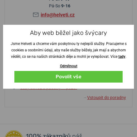
Pá-So
9-16
info@helveti.cz
Aby web běžel jako švýcary
Tipy z poradny
Jsme Helveti a chceme vám poskytnou ty nejlepší služby. Pracujeme s
cookies a osobními údaji, aby naše služby běžely, jak mají a abychom
Baterie nebo automat? Výhody a nevýhody
věděli, co se na našich stránkách děje a mohli je vylepšovat. Více
tady
.
Slovník pojmů
Odmítnout
Na co si dát pozor při výběru hodinek?
Povolit vše
Vodotěsnost? Jak se v tom vyznat
Šedý dovoz a padělky — pozor
Vstoupit do poradny
↓
100% zákazníků
náš