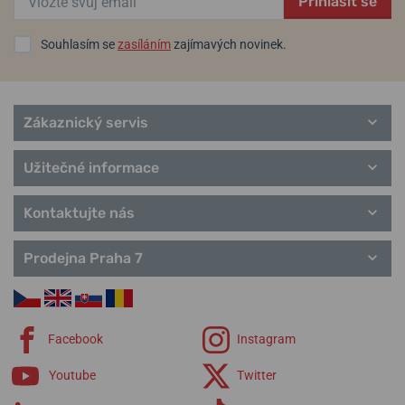
Přihlásit se
Souhlasím se
zasíláním
zajímavých novinek.
Zákaznický servis
Užitečné informace
Kontaktujte nás
Prodejna Praha 7
Facebook
Instagram
Youtube
Twitter