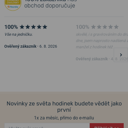
obchod doporučuje
100%
100%
Vše na jedničku.
skvělé, i s gravírováním do d
dne, jsem naprosto nadšená 
Ověřený zákazník
•
6. 8. 2026
manžel z hodinek též
Ověřený zákazník
•
4. 8. 202
Novinky ze světa hodinek budete vědět jako
první
1x za měsíc, přímo do e-mailu