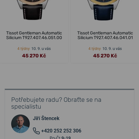
Tissot Gentleman Automatic
Tissot Gentleman Automatic
Silicium T927.407.46.051.00
Silicium T927.407.46.041.01
10. 9. u vás
10. 9. u vás
4 týdny
4 týdny
45 270 Kč
45 270 Kč
Potřebujete radu? Obraťte se na
specialistu
Jiří Štencek
+420 252 252 306
Po-Čt
9-19