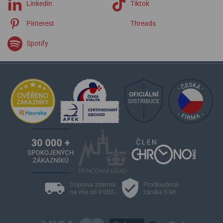
Linkedin
Tiktok
Pinterest
Threads
Spotify
Doprava zdarma
Prodloužená
na vše od 3 000,-
záruka 5 let