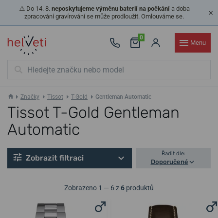
⚠️ Do 14. 8.
neposkytujeme výměnu baterií na počkání
a doba
zpracování gravírování se může prodloužit. Omlouváme se.
0
Menu
Značky
Tissot
T-Gold
Gentleman Automatic
Tissot T-Gold Gentleman
Automatic
Řadit dle:
Zobrazit filtraci
Doporučené
Zobrazeno 1 — 6 z
6
produktů