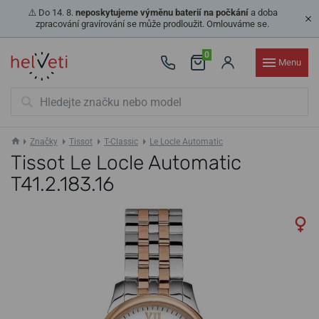
⚠️ Do 14. 8.
neposkytujeme výměnu baterií na počkání
a doba
zpracování gravírování se může prodloužit. Omlouváme se.
0
Menu
Značky
Tissot
T-Classic
Le Locle Automatic
Tissot Le Locle Automatic
T41.2.183.16