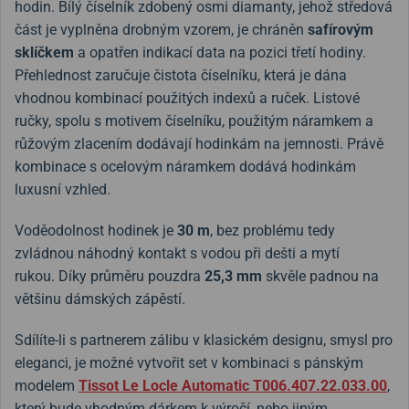
hodin. Bílý číselník zdobený osmi diamanty, jehož středová
část je vyplněna drobným vzorem, je chráněn
safírovým
sklíčkem
a opatřen indikací data na pozici třetí hodiny.
Přehlednost zaručuje čistota číselníku, která je dána
vhodnou kombinací použitých indexů a ruček. Listové
ručky, spolu s motivem číselníku, použitým náramkem a
růžovým zlacením dodávají hodinkám na jemnosti. Právě
kombinace s ocelovým náramkem dodává hodinkám
luxusní vzhled.
Voděodolnost hodinek je
30 m
, bez problému tedy
zvládnou náhodný kontakt s vodou při dešti a mytí
rukou.
Díky průměru pouzdra
25,3 mm
skvěle padnou na
většinu dámských zápěstí.
Sdílíte-li s partnerem zálibu v klasickém designu, smysl pro
eleganci, je možné vytvořit set v kombinaci s pánským
modelem
Tissot Le Locle Automatic
T006.407.22.033.00
,
který bude vhodným dárkem k výročí, nebo jiným