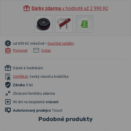
Dárky zdarma
v hodnotě až 2 990 Kč
od 659 Kč měsíčně •
Spočítat splátky
Porovnat
Dotaz
Dárek k hodinkám
Certifikát
, český návod a krabička
Záruka
5 let
Zkrácení řemínku zdarma
90 dní na bezplatné
vrácení
Autorizovaný prodejce
Tissot
Podobné produkty