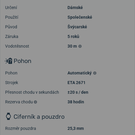
Určení
Dámské
Použití
Společenské
Původ
Švýcarské
Záruka
5 roků
Vodotěsnost
30 m
Pohon
Pohon
Automatický
Strojek
ETA 2671
Přesnost chodu v sekundách
±20 s / den
Rezerva chodu
38 hodin
Ciferník a pouzdro
Rozměr pouzdra
25,3 mm