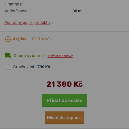
Hmotnost
Vodotěsnost
30 m
Podrobný popis produktu
↓
4 týdny
— 10. 9. u vás
Doprava zdarma
Možnosti dopravy
Gravírování
- 790 Kč
21 380 Kč
Přidat do košíku
Hlídat dostupnost