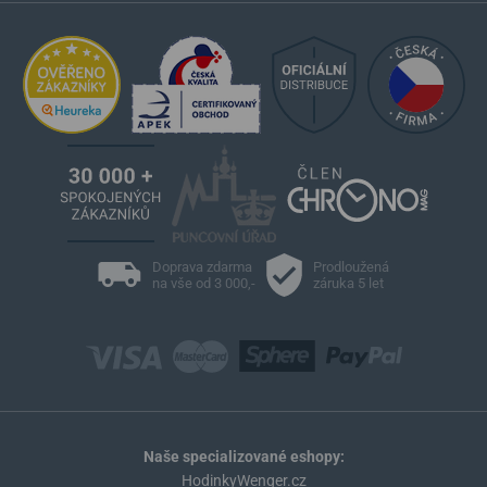
Doprava zdarma
Prodloužená
na vše od 3 000,-
záruka 5 let
Naše specializované eshopy:
HodinkyWenger.cz