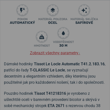
POHON
MATERIÁL POUZDRA
MATERIÁL SKLÍČKA
AUTOMATICKÝ
OCEL
SAFÍROVÉ
VODOTĚSNOST
30 M
HMOTNOST
Zobrazit všechny parametry
↓
Dámské hodinky
Tissot Le Locle Automatic
T41.2.183.16
,
patřící do řady
T-CLASSIC Le Locle
, se vyznačují
decentním a elegantním vzhledem, díky kterému jsou
použitelné jak pro každodenní nošení, tak i do společnosti.
Pouzdro hodinek
Tissot
T41218316
je vyrobeno z
ušlechtilé oceli v barevném provedení bicolor a skrývá v
sobě mechanický strojek
ETA 2671
s rezervou chodu 38