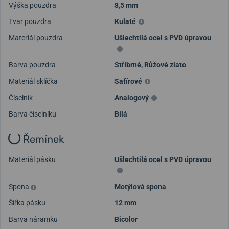
Výška pouzdra
8,5 mm
Tvar pouzdra
Kulaté
Materiál pouzdra
Ušlechtilá ocel s PVD úpravou
Barva pouzdra
Stříbrné
,
Růžové zlato
Materiál sklíčka
Safírové
Číselník
Analogový
Barva číselníku
Bílá
Řemínek
Materiál pásku
Ušlechtilá ocel s PVD úpravou
Spona
Motýlová spona
Šířka pásku
12 mm
Barva náramku
Bicolor