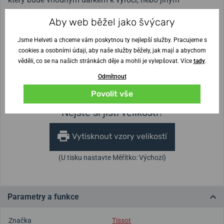
jedinečným příležitostem.
Aby web běžel jako švýcary
Jsme Helveti a chceme vám poskytnou ty nejlepší služby. Pracujeme s
Šířka řemínku
cookies a osobními údaji, aby naše služby běžely, jak mají a abychom
12 mm
věděli, co se na našich stránkách děje a mohli je vylepšovat. Více
tady
.
Výška pouzdra
Průměr pouzdra
Odmítnout
8,5 mm
25,3 mm
Povolit vše
Nejste si jisti velikostí?
Vytisknout vzory velikostí
(U tisku nastavte Měřítko: Výchozí)
Parametry a funkce
Značka
Tissot