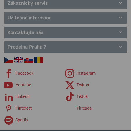
Heritage
Zákaznický servis
T-Lady
T-Pocket
Užitečné informace
T-Gold
řemínky Tissot
Kontaktujte nás
Prodejna Praha 7
Facebook
Instagram
Youtube
Twitter
Linkedin
Tiktok
Pinterest
Threads
Spotify