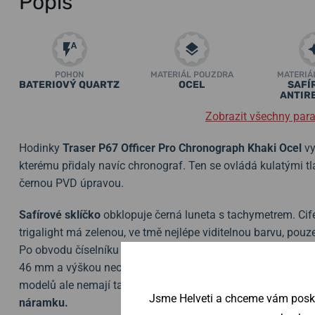
Popis
POHON
MATERIÁL POUZDRA
MATERIÁ
BATERIOVÝ QUARTZ
OCEL
SAFÍ
ANTIR
Zobrazit všechny par
Hodinky
Traser P67 Officer Pro Chronograph Khaki Ocel
vy
kterému přidaly navíc chronograf. Ten se ovládá kulatými t
černou PVD úpravou.
Safírové sklíčko
obklopuje černá luneta s tachymetrem. Cife
trigalight má zelenou, ve tmě nejlépe viditelnou barvu, pou
Po obvodu číselníku je navíc kroužek s osvětlením
SuperLu
46 mm a výškou necelých 14 mm řadí mezi ty větší z produkc
modelů ale nemají tak širokou lunetu, což je činí opticky 
Jsme Helveti a chceme vám poskyt
náramku.