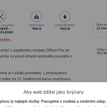
Šířka ř
L SKLÍČKA
HMOTNOST
VODOTĚSNOST
22 mm
ROVÉ -
190 G
100 M
EFLEXNÍ
ametry
↓
chází z úspěšného modelu Officer Pro, ke
Výška p
13,7 
lačítky na pravé straně ocelového pouzdra s
rník je v khaki provedení. Luminiscence
ze index na 12. hodině má barvu oranžovou.
minova
. Hodinky se díky průměru pouzdra
e firmy Traser. Na rozdíl od ostatních
Aby web běžel jako švýcary
menší. Hodinky jsou dodávány na černém
PVD
nou ty nejlepší služby. Pracujeme s cookies a osobními údaji, a