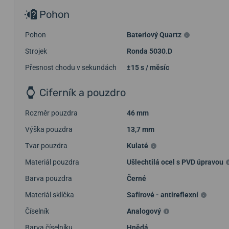
Pohon
Pohon
Bateriový Quartz
Strojek
Ronda 5030.D
Přesnost chodu v sekundách
±15 s / měsíc
Ciferník a pouzdro
Rozměr pouzdra
46 mm
Výška pouzdra
13,7 mm
Tvar pouzdra
Kulaté
Materiál pouzdra
Ušlechtilá ocel s PVD úpravou
Barva pouzdra
Černé
Materiál sklíčka
Safírové - antireflexní
Číselník
Analogový
Barva číselníku
Hnědá