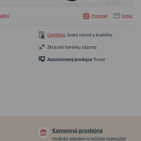
plátky
Porovnat
Dotaz
Certifikát
, český návod a krabička
Zkrácení řemínku zdarma
Autorizovaný prodejce
Traser
12 200 Kč
15 200 Kč
19 900 Kč
10 980 Kč
Skladem
Skladem
Skladem
Kamenná prodejna
Hodinky skladem si můžete vyzkoušet