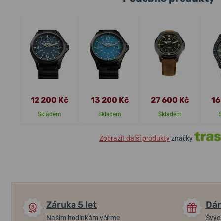
12 200 Kč
13 200 Kč
27 600 Kč
16
Skladem
Skladem
Skladem
Zobrazit další produkty
značky
Záruka 5 let
Dár
Našim hodinkám věříme
Švýc