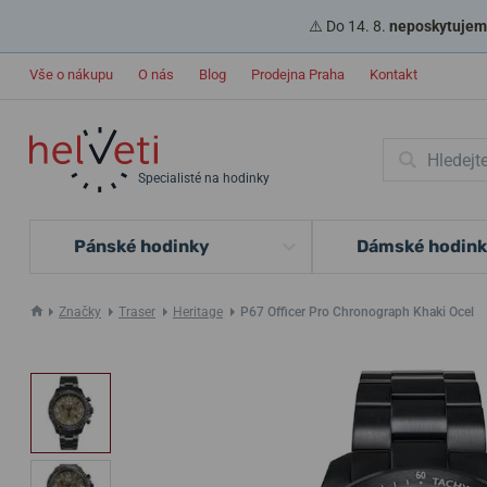
⚠️ Do 14. 8.
neposkytujeme
Vše o nákupu
O nás
Blog
Prodejna Praha
Kontakt
Specialisté na hodinky
Pánské hodinky
Dámské hodin
Značky
Traser
Heritage
P67 Officer Pro Chronograph Khaki Ocel