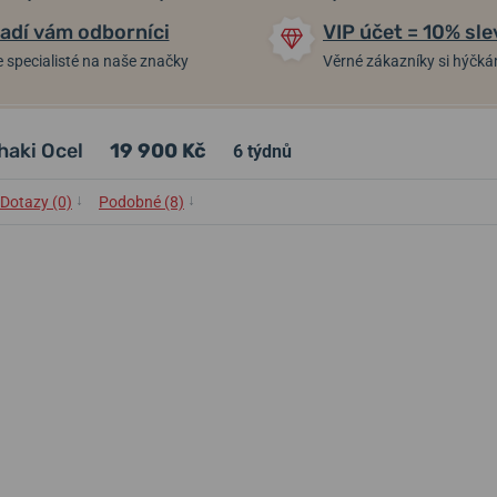
adí vám odborníci
VIP účet = 10% sle
 specialisté na naše značky
Věrné zákazníky si hýčk
haki Ocel
19 900 Kč
6 týdnů
↓
↓
Dotazy (0)
Podobné (8)