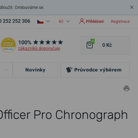
dloužit. Omlouváme se.
0 252 252 306
Kč
Přihlášení
Registrace
100%
0
0 Kč
zákazníků doporučuje
Novinky
Průvodce
výběrem
Officer Pro Chronograph