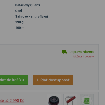
Bateriový Quartz
Ocel
Safírové - antireflexní
190 g
100 m
Doprava zdarma
Možnosti dopravy
idat do košíku
Hlídat dostupnost
tě až 2 990 Kč