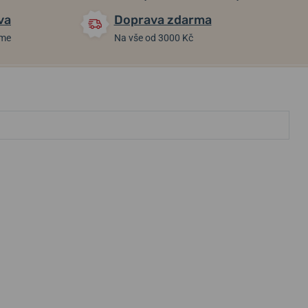
va
Doprava zdarma
áme
Na vše od 3000 Kč