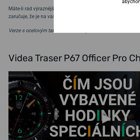
abychom 
Máte-li rád výraznější a větší doplňky, tak doporučujeme prá
zaručuje, že je na vaší ruce nikdo nepřehlédne.
Verze s ocelovým tahem se označuje 109460.
Videa Traser P67 Officer Pro 