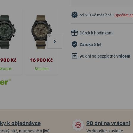
od 613 Kč měsíčně •
Spočítat s
Dárek k hodinkám
Záruka
5 let
90 dní na bezplatné
vrácení
13 200 Kč
 900 Kč
16 900 Kč
12 200 Kč
11 990 Kč
Skladem
Skladem
Skladem
Skladem
ky k objednávce
90 dní na vrácení
arský nůž, natahovač a jiné
Vyzkoušíte a uvidíte