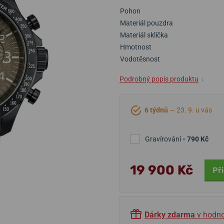
Pohon
Materiál pouzdra
Materiál sklíčka
Hmotnost
Vodotěsnost
Podrobný popis produktu
↓
6 týdnů
— 23. 9. u vás
Gravírování
- 790 Kč
19 900 Kč
Př
Dárky zdarma
v hodno