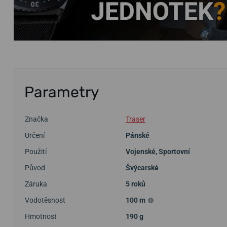
Parametry
Značka
Traser
Určení
Pánské
Použití
Vojenské
,
Sportovní
Původ
Švýcarské
Záruka
5 roků
Vodotěsnost
100 m
Hmotnost
190 g