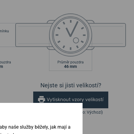
emínku
ouzdra
Průměr pouzdra
mm
46 mm
Nejste si jisti velikostí?
Vytisknout vzory velikostí
(U tisku nastavte Měřítko: Výchozí)
by naše služby běžely, jak mají a