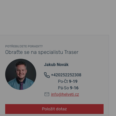
POTŘEBUJETE PORADIT?
Obraťte se na specialistu Traser
Jakub Novák
+420252252308
Po-Čt
9-19
Pá-So
9-16
info@helveti.cz
Položit dotaz