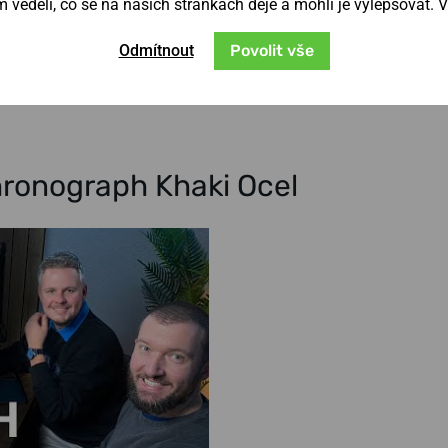
věděli, co se na našich stránkách děje a mohli je vylepšovat. 
vě tyto pánské hodinky. Velký ciferník
Odmítnout
Povolit vše
Chronograph Khaki Ocel