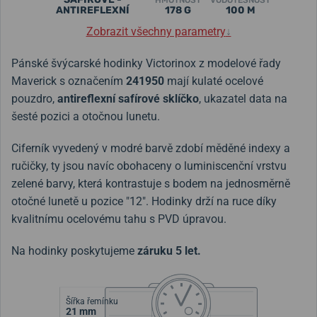
HMOTNOST
VODOTĚSNOST
ANTIREFLEXNÍ
178 G
100 M
Zobrazit všechny parametry
↓
Pánské švýcarské hodinky Victorinox z modelové řady
Maverick s označením
241950
mají kulaté ocelové
pouzdro,
antireflexní safírové sklíčko
, ukazatel data na
šesté pozici a otočnou lunetu.
Ciferník vyvedený v modré barvě zdobí měděné indexy a
ručičky, ty jsou navíc obohaceny o luminiscenční vrstvu
zelené barvy, která kontrastuje s bodem na jednosměrně
otočné lunetě u pozice "12". Hodinky drží na ruce díky
kvalitnímu ocelovému tahu s PVD úpravou.
Na hodinky poskytujeme
záruku 5 let.
Šířka řemínku
21 mm