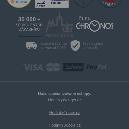
Doprava zdarma
Prodloužená
na vše od 3 000,-
záruka 5 let
Naše specializované eshopy:
HodinkyWenger.cz
•
HodinkyTraser.cz
•
HodinkyBoccia.cz