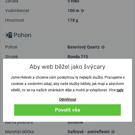
Záruka
5 roků
Vodotěsnost
100 m
Hmotnost
178 g
Pohon
Pohon
Bateriový Quartz
Strojek
Ronda 715
Aby web běžel jako švýcary
Ciferník a pouzdro
Jsme Helveti a chceme vám poskytnou ty nejlepší služby. Pracujeme s
Rozměr pouzdra
43 mm
cookies a osobními údaji, aby naše služby běžely, jak mají a abychom
věděli, co se na našich stránkách děje a mohli je vylepšovat. Více
tady
.
Výška pouzdra
7,5 mm
Odmítnout
Tvar pouzdra
Kulaté
Povolit vše
Materiál pouzdra
Ušlechtilá ocel
Barva pouzdra
Stříbrné
Materiál sklíčka
Safírové - antireflexní