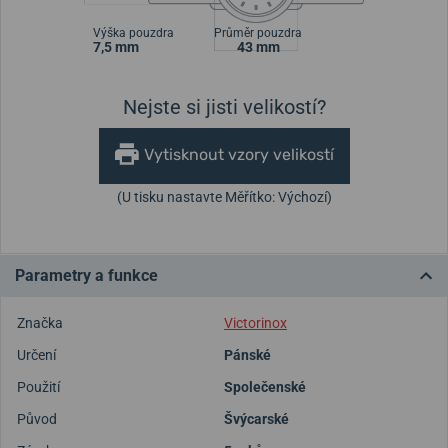
Výška pouzdra
Průměr pouzdra
7,5 mm
43 mm
Nejste si jisti velikostí?
Vytisknout vzory velikostí
(U tisku nastavte Měřítko: Výchozí)
Parametry a funkce
Značka
Victorinox
Určení
Pánské
Použití
Společenské
Původ
Švýcarské