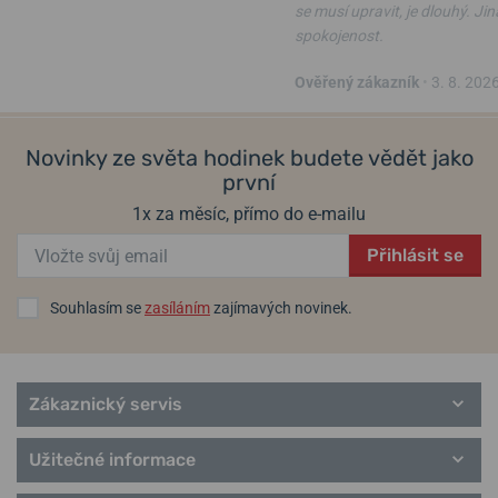
Populární modelové řady Victorinox
se musí upravit, je dlouhý. Ji
I.N.O.X.
spokojenost.
AirBoss
Maverick GS
Ověřený zákazník
•
3. 8. 202
Journey 1884
Swiss Army
Dive Pro
Novinky ze světa hodinek budete vědět jako
Air Pro
první
Concept One
1x za měsíc, přímo do e-mailu
Přihlásit se
Souhlasím se
zasíláním
zajímavých novinek.
Zákaznický servis
Užitečné informace