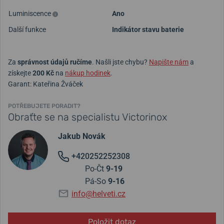
Luminiscence
Ano
Další funkce
Indikátor stavu baterie
Za
správnost údajů ručíme
. Našli jste chybu?
Napište nám
a
získejte
200 Kč
na
nákup hodinek
.
Garant: Kateřina Žváček
POTŘEBUJETE PORADIT?
Obraťte se na specialistu Victorinox
Jakub Novák
+420252252308
Po-Čt
9-19
Pá-So
9-16
info@helveti.cz
Položit dotaz