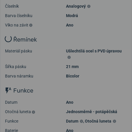
Číselník
Analogový
Barva číselníku
Modrá
Víko na závit
Ano
Řemínek
Materiál pásku
Ušlechtilá ocel s PVD úpravou
Šířka pásku
21 mm
Barva náramku
Bicolor
Funkce
Datum
Ano
Otočná luneta
Jednosměrně - potápěčská
Funkce
Datum
,
Otočná luneta
Baterie
Ano