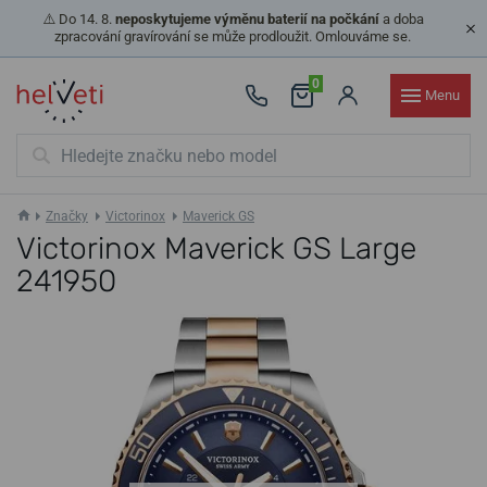
⚠️ Do 14. 8.
neposkytujeme výměnu baterií na počkání
a doba
zpracování gravírování se může prodloužit. Omlouváme se.
0
Menu
Značky
Victorinox
Maverick GS
Victorinox Maverick GS Large
241950