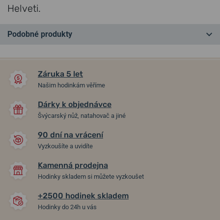
Helveti.
Podobné produkty
NEJPRODÁVANĚJŠÍ
+ DÁREK
+ DÁREK
NA PRODEJNĚ
NA PRODEJNĚ
Záruka 5 let
Našim hodinkám věříme
Dárky k objednávce
Švýcarský nůž, natahovač a jiné
90 dní na vrácení
Vyzkoušíte a uvidíte
Kamenná prodejna
Victorinox AirBoss
Victorinox Swiss Army
Hodinky skladem si můžete vyzkoušet
Mechanical 241888
Chrono 242050
+2500 hodinek skladem
ve středu 12. 8. u vás
ve středu 12. 8. u vás
Skladem
Skladem
Hodinky do 24h u vás
22 590 Kč
15 790 Kč