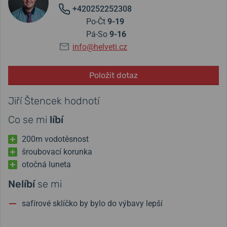
+420252252308
Po-Čt
9-19
Pá-So
9-16
info@helveti.cz
Položit dotaz
Jiří Štencek hodnotí
Co se mi
líbí
200m vodotěsnost
šroubovací korunka
otočná luneta
Nelíbí
se mi
safírové sklíčko by bylo do výbavy lepší