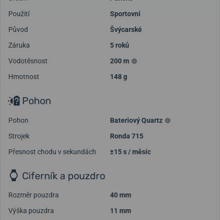
Použití
Sportovní
Původ
Švýcarské
Záruka
5 roků
Vodotěsnost
200 m
Hmotnost
148 g
Pohon
Pohon
Bateriový Quartz
Strojek
Ronda 715
Přesnost chodu v sekundách
±15 s / měsíc
Ciferník a pouzdro
Rozměr pouzdra
40 mm
Výška pouzdra
11 mm