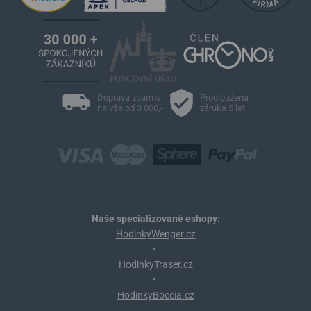
Doprava zdarma
Prodloužená
na vše od 3 000,-
záruka 5 let
Naše specializované eshopy:
HodinkyWenger.cz
•
HodinkyTraser.cz
•
HodinkyBoccia.cz