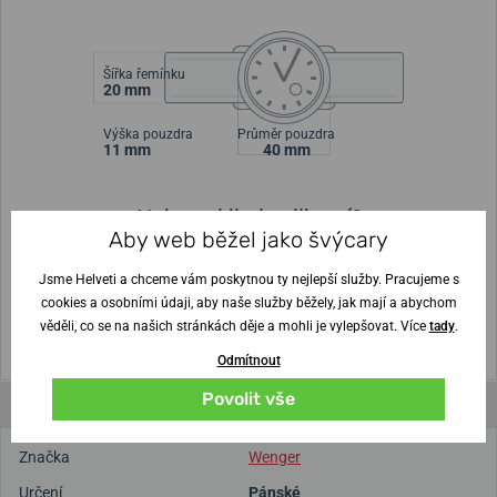
Šířka řemínku
20 mm
Výška pouzdra
Průměr pouzdra
11 mm
40 mm
Nejste si jisti velikostí?
Aby web běžel jako švýcary
Vytisknout vzory velikostí
Jsme Helveti a chceme vám poskytnou ty nejlepší služby. Pracujeme s
cookies a osobními údaji, aby naše služby běžely, jak mají a abychom
(U tisku nastavte Měřítko: Výchozí)
věděli, co se na našich stránkách děje a mohli je vylepšovat. Více
tady
.
Odmítnout
Povolit vše
Parametry a funkce
Značka
Wenger
Určení
Pánské