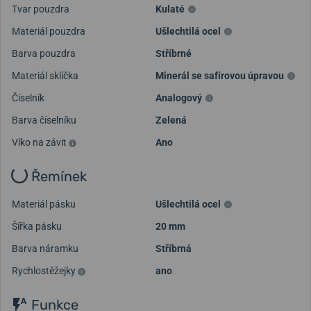
Tvar pouzdra
Kulaté
Materiál pouzdra
Ušlechtilá ocel
Barva pouzdra
Stříbrné
Materiál sklíčka
Minerál se safírovou úpravou
Číselník
Analogový
Barva číselníku
Zelená
Víko na závit
Ano
Řemínek
Materiál pásku
Ušlechtilá ocel
Šířka pásku
20 mm
Barva náramku
Stříbrná
Rychlostěžejky
ano
Funkce