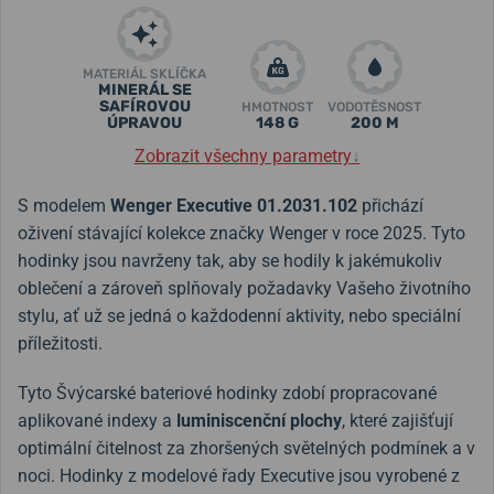
MATERIÁL SKLÍČKA
MINERÁL SE
SAFÍROVOU
HMOTNOST
VODOTĚSNOST
ÚPRAVOU
148 G
200 M
Zobrazit všechny parametry
↓
S modelem
Wenger Executive 01.2031.102
přichází
oživení stávající kolekce značky Wenger v roce 2025. Tyto
hodinky jsou navrženy tak, aby se hodily k jakémukoliv
oblečení a zároveň splňovaly požadavky Vašeho životního
stylu, ať už se jedná o každodenní aktivity, nebo speciální
příležitosti.
Tyto Švýcarské bateriové hodinky zdobí propracované
aplikované indexy a
luminiscenční plochy
, které zajišťují
optimální čitelnost za zhoršených světelných podmínek a v
noci. Hodinky z modelové řady Executive jsou vyrobené z