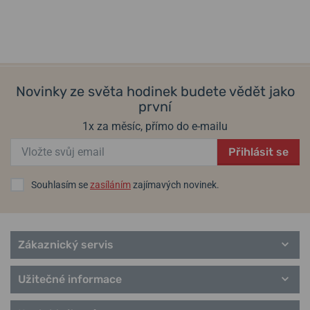
Commando / Attitude
v pátek 14. 8. u vás
v pátek 14. 8. u vás
Skladem
Skladem
Terragraph
7 290 Kč
7 790 Kč
Urban Classic
City Classic
Urban Donnissima
Novinky ze světa hodinek budete vědět jako
Avenue
první
Metropolitan Donnissima
City Sport
1x za měsíc, přímo do e-mailu
Vintage Classic
Přihlásit se
Souhlasím se
zasíláním
zajímavých novinek.
Zákaznický servis
Užitečné informace