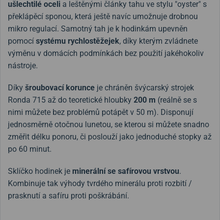
ušlechtilé oceli
a leštěnými články tahu ve stylu "oyster" s
překlápěcí sponou, která ještě navíc umožnuje drobnou
mikro regulací. Samotný tah je k hodinkám upevněn
pomocí
systému rychlostěžejek
, díky kterým zvládnete
výměnu v domácích podmínkách bez použití jakéhokoliv
nástroje.
Díky
šroubovací korunce
je chráněn švýcarský strojek
Ronda 715 až do teoretické hloubky
200 m
(reálně se s
nimi můžete bez problémů potápět v 50 m). Disponují
jednosměrně otočnou lunetou, se kterou si můžete snadno
změřit délku ponoru, či poslouží jako jednoduché stopky až
po 60 minut.
Sklíčko hodinek je
minerální se safírovou vrstvou
.
Kombinuje tak výhody tvrdého minerálu proti rozbití /
prasknutí a safíru proti poškrábání.