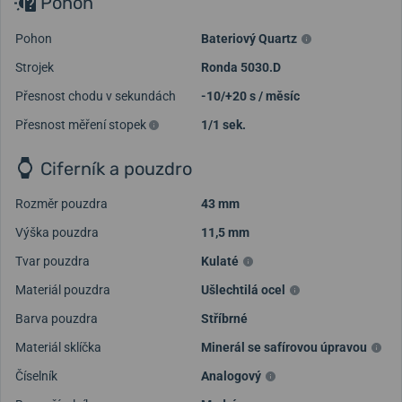
Pohon
Pohon
Bateriový Quartz
Strojek
Ronda 5030.D
Přesnost chodu v sekundách
-10/+20 s / měsíc
Přesnost měření stopek
1/1 sek.
Ciferník a pouzdro
Rozměr pouzdra
43 mm
Výška pouzdra
11,5 mm
Tvar pouzdra
Kulaté
Materiál pouzdra
Ušlechtilá ocel
Barva pouzdra
Stříbrné
Materiál sklíčka
Minerál se safírovou úpravou
Číselník
Analogový