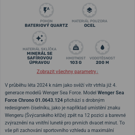
POHON
MATERIÁL POUZDRA
BATERIOVÝ QUARTZ
OCEL
MATERIÁL SKLÍČKA
MINERÁL SE
SAFÍROVOU
HMOTNOST
VODOTĚSNOST
ÚPRAVOU
103 G
200 M
Zobrazit všechny parametry
↓
V průběhu léta 2024 k nám jako svěží vítr vtrhla již 4.
generace modelů Wenger Sea Force. Model
Wenger Sea
Force Chrono 01.0643.124
přichází s drobným
redesignem číselníku, jako je například umístění znaku
Wengeru (Švýcarského kříže) zpět na 12 pozici a barevné
zvýraznění na vnitřní lunetě pro prvních dvacet minut. To
vše při zachování sportovního vzhledu a maximální