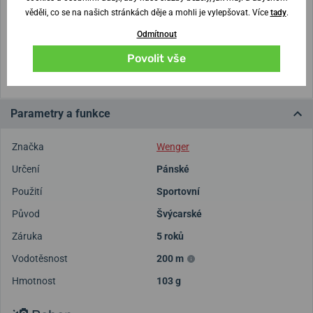
věděli, co se na našich stránkách děje a mohli je vylepšovat. Více
tady
.
Vytisknout vzory velikostí
Odmítnout
Povolit vše
(U tisku nastavte Měřítko: Výchozí)
Parametry a funkce
Značka
Wenger
Určení
Pánské
Použití
Sportovní
Původ
Švýcarské
Záruka
5 roků
Vodotěsnost
200 m
Hmotnost
103 g