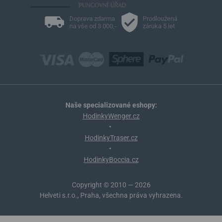
Doprava zdarma
Prodloužená
na vše od 3 000,-
záruka 5 let
Naše specializované eshopy:
HodinkyWenger.cz
•
HodinkyTraser.cz
•
HodinkyBoccia.cz
Copyright © 2010 — 2026
Helveti s.r.o., Praha, všechna práva vyhrazena.