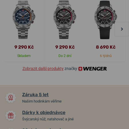
9 290 Kč
9 290 Kč
8 690 Kč
Skladem
Do 2 dní
6 týdnů
Zobrazit další produkty
značky
Záruka 5 let
Našim hodinkám věříme
Dárky k objednávce
Švýcarský nůž, natahovač a jiné