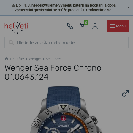
⚠️ Do 14. 8.
neposkytujeme výměnu baterií na počkání
a doba
zpracování gravírování se může prodloužit. Omlouváme se.
0
Menu
Značky
Wenger
Sea Force
Wenger Sea Force Chrono
01.0643.124