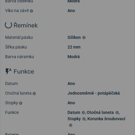
Barva číselníku
Modrá
Víko na závit
Ano
Řemínek
Materiál pásku
Silikon
Šířka pásku
22 mm
Barva náramku
Modrá
Funkce
Datum
Ano
Otočná luneta
Jednosměrně - potápěčská
Stopky
Ano
Funkce
Datum
,
Otočná luneta
,
Stopky
,
Korunka šroubovací
Baterie
Ano