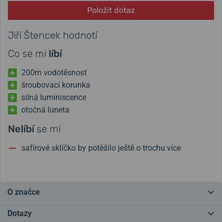
Položit dotaz
Jiří Štencek hodnotí
Co se mi
líbí
200m vodotěsnost
šroubovací korunka
silná luminiscence
otočná luneta
Nelíbí
se mi
safírové sklíčko by potěšilo ještě o trochu více
O značce
Kvalita, tradice sahající až do roku 1893 a klasický dovětek
“Swiss
Dotazy
made”
- to je značka Wenger. Proslavila se hlavně díky švýcarskému