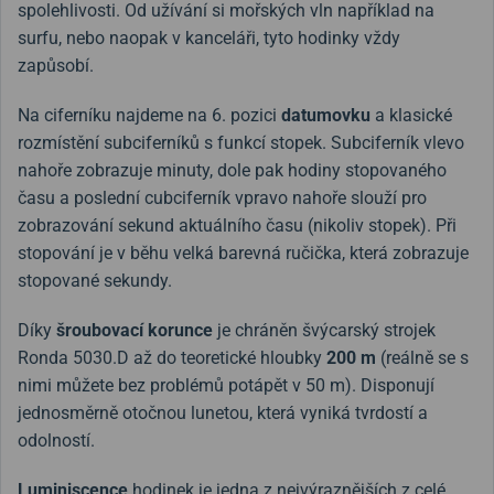
spolehlivosti. Od užívání si mořských vln například na
surfu, nebo naopak v kanceláři, tyto hodinky vždy
zapůsobí.
Na ciferníku najdeme na 6. pozici
datumovku
a klasické
rozmístění subciferníků s funkcí stopek. Subciferník vlevo
nahoře zobrazuje minuty, dole pak hodiny stopovaného
času a poslední cubciferník vpravo nahoře slouží pro
zobrazování sekund aktuálního času (nikoliv stopek). Při
stopování je v běhu velká barevná ručička, která zobrazuje
stopované sekundy.
Díky
šroubovací korunce
je chráněn švýcarský strojek
Ronda 5030.D až do teoretické hloubky
200 m
(reálně se s
nimi můžete bez problémů potápět v 50 m). Disponují
jednosměrně otočnou lunetou, která vyniká tvrdostí a
odolností.
Luminiscence
hodinek je jedna z nejvýraznějších z celé