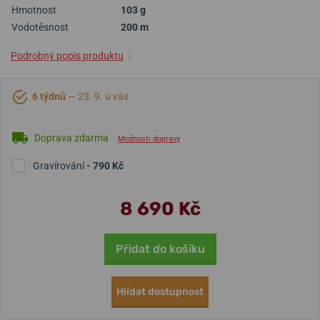
Hmotnost
103 g
Vodotěsnost
200 m
Podrobný popis produktu
↓
6 týdnů
— 23. 9. u vás
Doprava zdarma
Možnosti dopravy
Gravírování
- 790 Kč
8 690 Kč
Přidat do košíku
Hlídat dostupnost