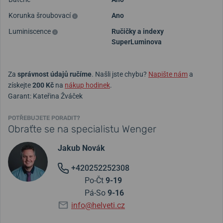
Korunka šroubovací
Ano
Luminiscence
Ručičky a indexy
SuperLuminova
Za
správnost údajů ručíme
. Našli jste chybu?
Napište nám
a
získejte
200 Kč
na
nákup hodinek
.
Garant: Kateřina Žváček
POTŘEBUJETE PORADIT?
Obraťte se na specialistu Wenger
Jakub Novák
+420252252308
Po-Čt
9-19
Pá-So
9-16
info@helveti.cz