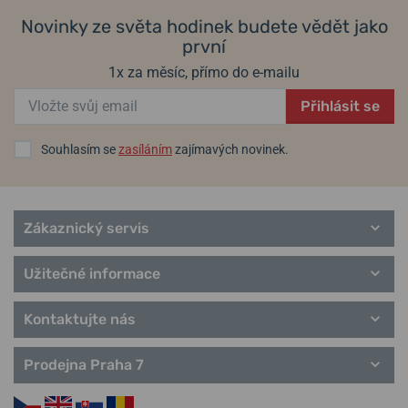
Urban Donnissima
Novinky ze světa hodinek budete vědět jako
Avenue
první
Metropolitan Donnissima
City Sport
1x za měsíc, přímo do e-mailu
Vintage Classic
Přihlásit se
Souhlasím se
zasíláním
zajímavých novinek.
Zákaznický servis
Užitečné informace
Kontaktujte nás
Prodejna Praha 7