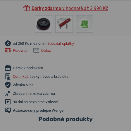
Dárky zdarma
v hodnotě až 2 990 Kč
od 268 Kč měsíčně •
Spočítat splátky
Porovnat
Dotaz
Dárek k hodinkám
Certifikát
, český návod a krabička
Záruka
5 let
Zkrácení řemínku zdarma
90 dní na bezplatné
vrácení
Autorizovaný prodejce
Wenger
Podobné produkty