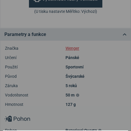
(U tisku nastavte Měřítko: Výchozí)
Parametry a funkce
Značka
Wenger
Určení
Pánské
Použití
Sportovní
Původ
Švýcarské
Záruka
5 roků
Vodotěsnost
50 m
Hmotnost
127 g
Pohon
Pohon
Bateriový Quartz