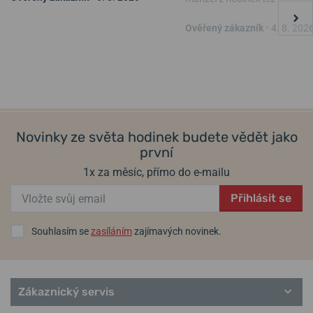
Delémont, Švýcarsko /
watch@wenger.ch
Ověřený zákazník
•
4. 8. 202
Populární modelové řady Wenger
Sea Force
Commando / Attitude
Terragraph
Urban Classic
City Classic
Novinky ze světa hodinek budete vědět jako
Urban Donnissima
první
Avenue
Metropolitan Donnissima
1x za měsíc, přímo do e-mailu
City Sport
Vintage Classic
Přihlásit se
Souhlasím se
zasíláním
zajímavých novinek.
Zákaznický servis