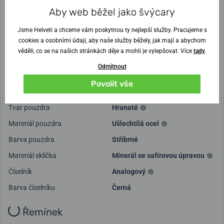
Aby web běžel jako švýcary
Strojek
Ronda 3520.D
Jsme Helveti a chceme vám poskytnou ty nejlepší služby. Pracujeme s
Přesnost chodu v sekundách
±15 s / měsíc
cookies a osobními údaji, aby naše služby běžely, jak mají a abychom
věděli, co se na našich stránkách děje a mohli je vylepšovat. Více
tady
.
Ciferník a pouzdro
Odmítnout
Rozměr pouzdra
40 mm
Povolit vše
Výška pouzdra
11 mm
Tvar pouzdra
Hranaté
Materiál pouzdra
Ušlechtilá ocel
Barva pouzdra
Stříbrné
Materiál sklíčka
Minerál se safírovou úpravou
Číselník
Analogový
Barva číselníku
Černá
Řemínek