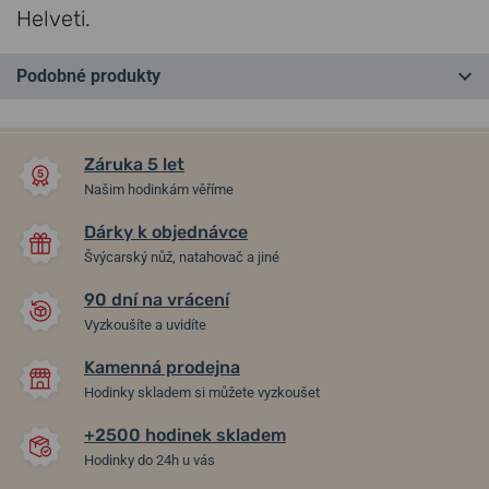
Helveti.
Podobné produkty
NA PRODEJNĚ
Záruka 5 let
Našim hodinkám věříme
Dárky k objednávce
Švýcarský nůž, natahovač a jiné
90 dní na vrácení
Vyzkoušíte a uvidíte
Kamenná prodejna
Wenger Vintage Sport
Wenger Vintage Sport
Hodinky skladem si můžete vyzkoušet
Chrono 01.1933.112
01.1921.111
+2500 hodinek skladem
17. 8. u vás
v pátek 14. 8. u vás
Do 2 dní
Skladem
Hodinky do 24h u vás
8 390 Kč
5 190 Kč