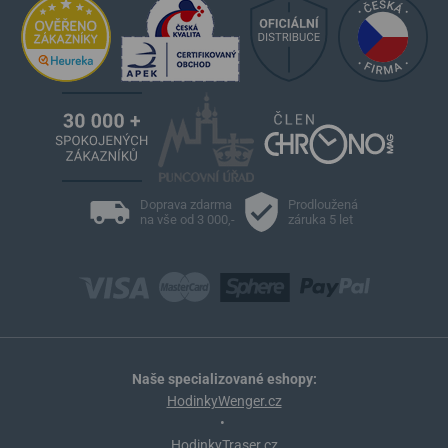
Doprava zdarma
Prodloužená
na vše od 3 000,-
záruka 5 let
Naše specializované eshopy:
HodinkyWenger.cz
•
HodinkyTraser.cz