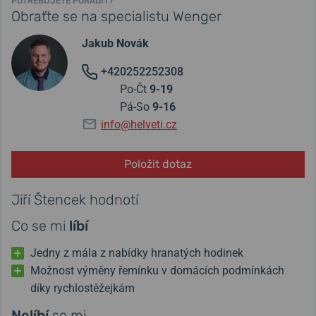
POTŘEBUJETE PORADIT?
Obraťte se na specialistu Wenger
Jakub Novák
+420252252308
Po-Čt
9-19
Pá-So
9-16
info@helveti.cz
Položit dotaz
Jiří Štencek hodnotí
Co se mi
líbí
Jedny z mála z nabídky hranatých hodinek
Možnost výměny řemínku v domácích podmínkách
díky rychlostěžejkám
Nelíbí
se mi