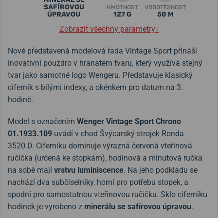
SAFÍROVOU
HMOTNOST
VODOTĚSNOST
ÚPRAVOU
127 G
50 M
Zobrazit všechny parametry
↓
Nově představená modelová řada Vintage Sport přináší
inovativní pouzdro v hranatém tvaru, který využívá stejný
tvar jako samotné logo Wengeru. Představuje klasický
ciferník s bílými indexy, a okénkem pro datum na 3.
hodině.
Model s označením
Wenger Vintage Sport Chrono
01.1933.109
uvádí v chod Švýcarský strojek Ronda
3520.D. Ciferníku dominuje výrazná červená vteřinová
ručička (určená ke stopkám), hodinová a minutová ručka
na sobě mají
vrstvu luminiscence
. Na jeho podkladu se
nachází dva subčíselníky, horní pro potřebu stopek, a
spodní pro samostatnou vteřinovou ručičku. Sklo ciferníku
hodinek je vyrobeno z
minerálu se safírovou úpravou
.