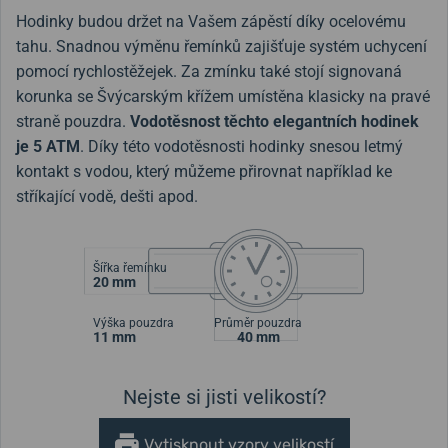
Hodinky budou držet na Vašem zápěstí díky ocelovému
tahu. Snadnou výměnu řemínků zajišťuje systém uchycení
pomocí rychlostěžejek. Za zmínku také stojí signovaná
korunka se Švýcarským křížem umístěna klasicky na pravé
straně pouzdra.
Vodotěsnost těchto elegantních hodinek
je 5 ATM
. Díky této vodotěsnosti hodinky snesou letmý
kontakt s vodou, který můžeme přirovnat například ke
stříkající vodě, dešti apod.
Šířka řemínku
20 mm
Výška pouzdra
Průměr pouzdra
11 mm
40 mm
Nejste si jisti velikostí?
Vytisknout vzory velikostí