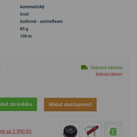
Automatický
Ocel
Safírové - antireflexní
85 g
100 m
s
Doprava zdarma
Možnosti dopravy
idat do košíku
Hlídat dostupnost
tě až 2 990 Kč