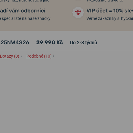
arský nůž, natahovač a jiné
Vyzkoušíte a uvidíte
adí vám odborníci
VIP účet = 10% sle
 specialisté na naše značky
Věrné zákazníky si hýčk
L-525NW4S26
29 990 Kč
Do 2-3 týdnů
↓
↓
Dotazy (0)
Podobné (10)