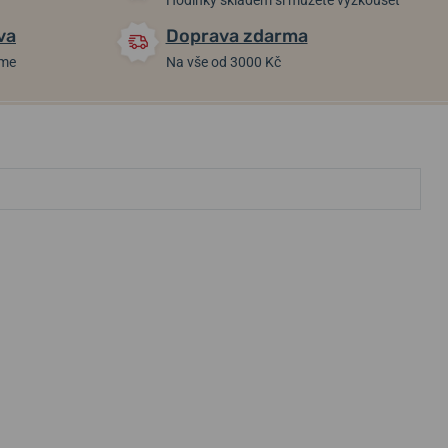
Hodinky skladem si můžete vyzkoušet
va
Doprava zdarma
áme
Na vše od 3000 Kč