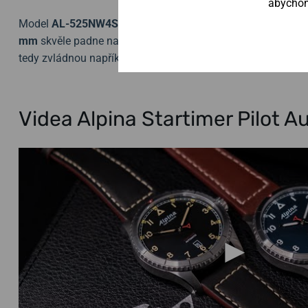
abychom 
Model
AL-525NW4S26 j
e dodáván se stylovým koženým ře
mm
skvěle padne na většinu pánských zápěstí. Voděodolno
tedy zvládnou například plavání.
Videa Alpina Startimer Pilot