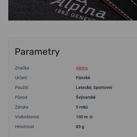
Parametry
Značka
Alpina
Určení
Pánské
Použití
Letecké
,
Sportovní
Původ
Švýcarské
Záruka
5 roků
Vodotěsnost
100 m
Hmotnost
85 g