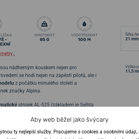
Šířka ř
KLÍČKA
HMOTNOST
VODOTĚSNOST
21 mm
É -
85 G
100 M
EXNÍ
ametry
↓
jsou nádherným kouskem nejen pro
Výška p
11,5 
edení se hodí nejen na zápěstí pilotů, ale i
modelu
z počátku minulého století a
inek značky Alpina.
matický
strojek AL-525 (základem je Sellita
okmitů za hodinu a disponuje
ukazatelem
Aby web běžel jako švýcary
leteckém stylu, je chráněn
safírovým
eflexní vrstva
pak zajišťuje dobrou čitelnost i
nou ty nejlepší služby. Pracujeme s cookies a osobními údaji, a