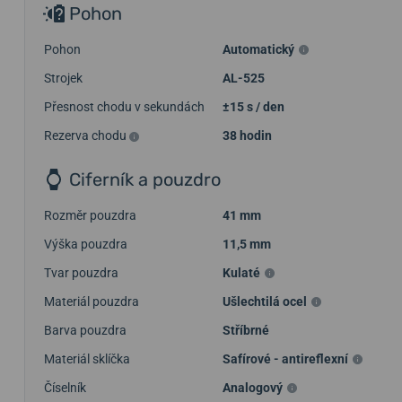
Pohon
Pohon
Automatický
Strojek
AL-525
Přesnost chodu v sekundách
±15 s / den
Rezerva chodu
38 hodin
Ciferník a pouzdro
Rozměr pouzdra
41 mm
Výška pouzdra
11,5 mm
Tvar pouzdra
Kulaté
Materiál pouzdra
Ušlechtilá ocel
Barva pouzdra
Stříbrné
Materiál sklíčka
Safírové - antireflexní
Číselník
Analogový