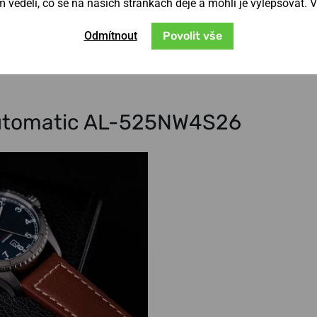
věděli, co se na našich stránkách děje a mohli je vylepšovat. 
mínkem a díky průměru pouzdra
41
Odmítnout
Povolit vše
st těchto hodinek je
100m
, bez problému
 Automatic AL-525NW4S26