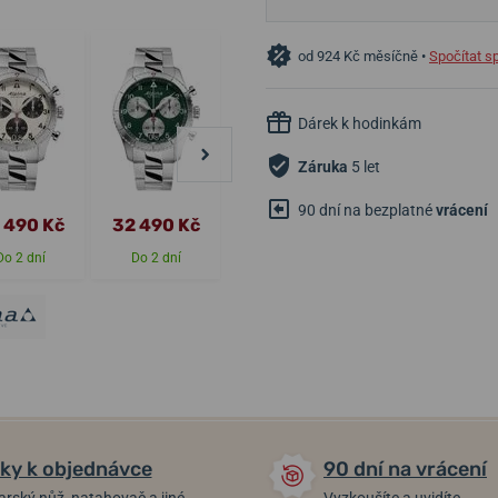
od 924 Kč měsíčně •
Spočítat s
Dárek k hodinkám
Záruka
5 let
90 dní na bezplatné
vrácení
 490 Kč
32 490 Kč
29 990 Kč
34 990 Kč
Do 2 dní
Do 2 dní
Do 2-3 týdnů
Do 2-3 týdnů
ky k objednávce
90 dní na vrácení