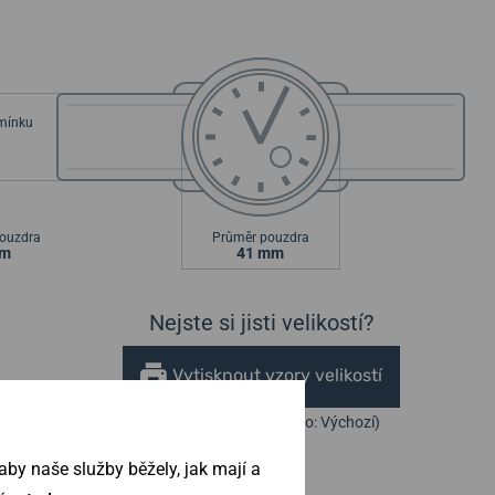
emínku
ouzdra
Průměr pouzdra
mm
41 mm
Nejste si jisti velikostí?
Vytisknout vzory velikostí
(U tisku nastavte Měřítko: Výchozí)
by naše služby běžely, jak mají a