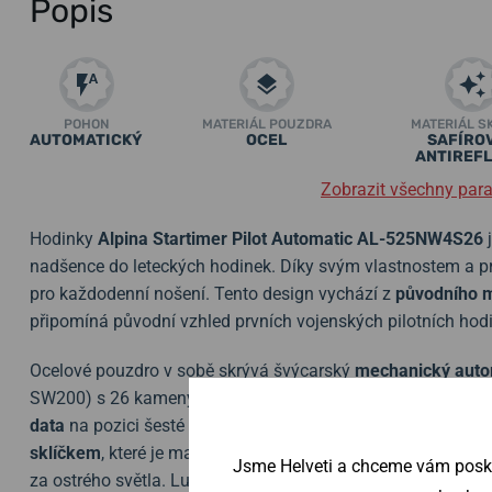
Popis
POHON
MATERIÁL POUZDRA
MATERIÁL S
AUTOMATICKÝ
OCEL
SAFÍROV
ANTIREFL
Zobrazit všechny par
Hodinky
Alpina Startimer Pilot Automatic AL-525NW4S26
nadšence do leteckých hodinek. Díky svým vlastnostem a prov
pro každodenní nošení. Tento design vychází z
původního 
připomíná původní vzhled prvních vojenských pilotních hod
Ocelové pouzdro v sobě skrývá švýcarský
mechanický auto
SW200) s 26 kameny, který pracuje na frekvenci 28800 pol
data
na pozici šesté hodiny. Přehledný číselník, vyvedený v 
sklíčkem
, které je maximálně odolné vůči poškrábání.
Antir
Jsme Helveti a chceme vám poskyt
za ostrého světla. Luneta okolo číselníku není otočná.