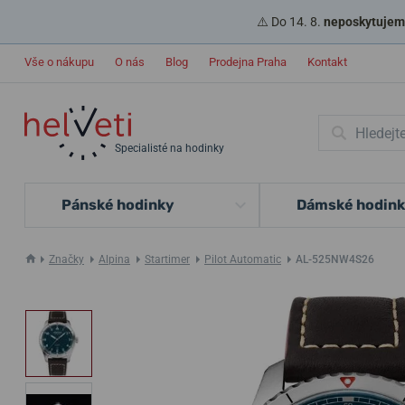
⚠️ Do 14. 8.
neposkytujeme
Vše o nákupu
O nás
Blog
Prodejna Praha
Kontakt
Specialisté na hodinky
Pánské hodinky
Dámské hodin
Značky
Alpina
Startimer
Pilot Automatic
AL-525NW4S26