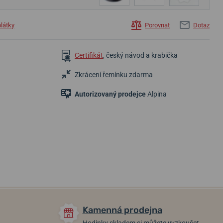
plátky
Porovnat
Dotaz
Certifikát
, český návod a krabička
Zkrácení řemínku zdarma
Autorizovaný prodejce
Alpina
34 990 Kč
34 990 Kč
37 690 Kč
Do 2-3 týdnů
Do 2-3 týdnů
Do 2-3 týdnů
Kamenná prodejna