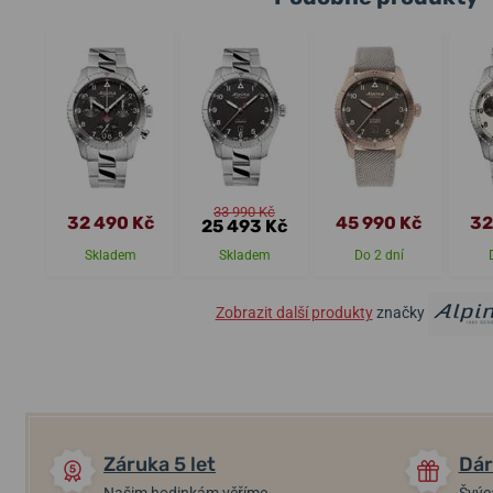
33 990 Kč
32 490 Kč
45 990 Kč
32
25 493 Kč
Skladem
Skladem
Do 2 dní
Zobrazit další produkty
značky
Záruka 5 let
Dár