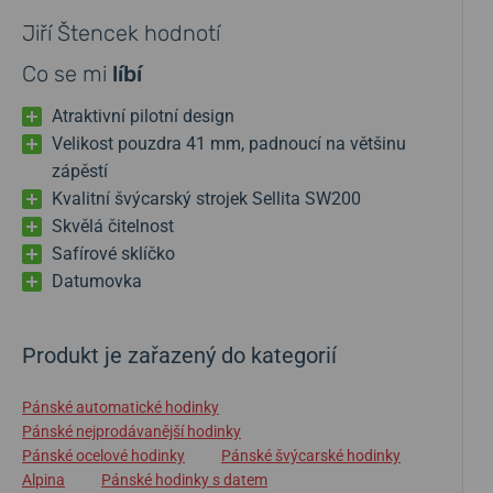
Jiří Štencek hodnotí
Co se mi
líbí
Atraktivní pilotní design
Velikost pouzdra 41 mm, padnoucí na většinu
zápěstí
Kvalitní švýcarský strojek Sellita SW200
Skvělá čitelnost
Safírové sklíčko
Datumovka
Produkt je zařazený do kategorií
Pánské automatické hodinky
Pánské nejprodávanější hodinky
Pánské ocelové hodinky
Pánské švýcarské hodinky
Alpina
Pánské hodinky s datem