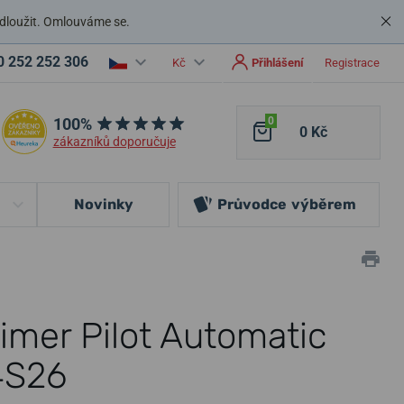
dloužit. Omlouváme se.
0 252 252 306
Kč
Přihlášení
Registrace
100%
0
0 Kč
zákazníků doporučuje
Novinky
Průvodce
výběrem
timer Pilot Automatic
4S26