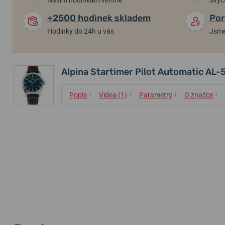
Našim hodinkám věříme
Švýc
+2500 hodinek skladem
Por
Hodinky do 24h u vás
Jsme
Alpina Startimer Pilot Automatic A
↓
↓
↓
↓
Popis
Videa (1)
Parametry
O značce