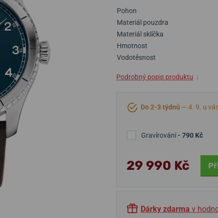
Pohon
Materiál pouzdra
Materiál sklíčka
Hmotnost
Vodotěsnost
Podrobný popis produktu
↓
Do 2-3 týdnů
— 4. 9. u vá
Gravírování
- 790 Kč
29 990 Kč
Př
Dárky zdarma
v hodno