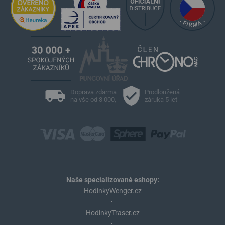
Doprava zdarma
Prodloužená
na vše od 3 000,-
záruka 5 let
Naše specializované eshopy:
HodinkyWenger.cz
•
HodinkyTraser.cz
•