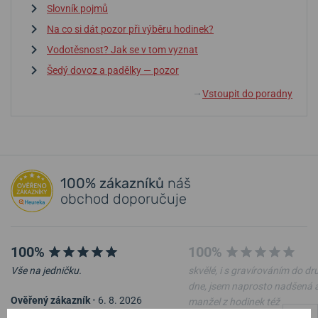
Slovník pojmů
Na co si dát pozor při výběru hodinek?
Vodotěsnost? Jak se v tom vyznat
Šedý dovoz a padělky — pozor
Vstoupit do poradny
↓
100% zákazníků
náš
obchod doporučuje
100%
100%
Vše na jedničku.
skvělé, i s gravírováním do d
dne, jsem naprosto nadšená 
Ověřený zákazník
•
6. 8. 2026
manžel z hodinek též