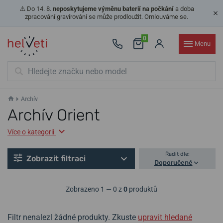
⚠️ Do 14. 8.
neposkytujeme výměnu baterií na počkání
a doba
zpracování gravírování se může prodloužit. Omlouváme se.
0
Menu
Archív
Archív Orient
Více o kategorii
Řadit dle:
Zobrazit filtraci
Doporučené
Zobrazeno 1 — 0 z
0
produktů
Filtr nenalezl žádné produkty. Zkuste
upravit hledané