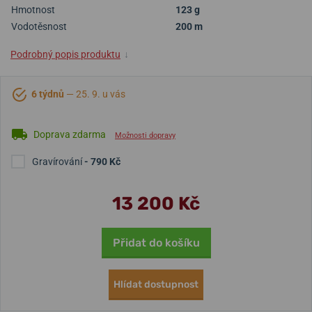
Hmotnost
123 g
Vodotěsnost
200 m
Podrobný popis produktu
↓
6 týdnů
— 25. 9. u vás
Doprava zdarma
Možnosti dopravy
Gravírování
- 790 Kč
13 200 Kč
Přidat do košíku
Hlídat dostupnost