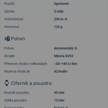
Použití
Sportovní
Záruka
5 roků
Vodotěsnost
200 m
Hmotnost
123 g
Pohon
Pohon
Automatický
Strojek
Myiota 82S5
Přesnost chodu v sekundách
-20/ +40 s/ den
Rezerva chodu
42 hodin
Ciferník a pouzdro
Rozměr pouzdra
45 mm
Výška pouzdra
13 mm