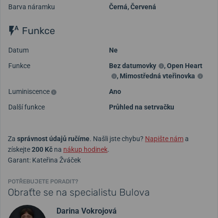
Barva náramku
Černá, Červená
Funkce
Datum
Ne
Funkce
Bez datumovky
,
Open Heart
,
Mimostředná vteřinovka
Luminiscence
Ano
Další funkce
Průhled na setrvačku
Za
správnost údajů ručíme
. Našli jste chybu?
Napište nám
a
získejte
200 Kč
na
nákup hodinek
.
Garant: Kateřina Žváček
POTŘEBUJETE PORADIT?
Obraťte se na specialistu Bulova
Darina Vokrojová