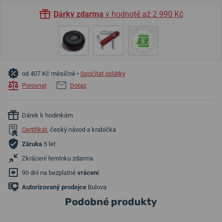
Dárky zdarma
v hodnotě až 2 990 Kč
od 407 Kč měsíčně •
Spočítat splátky
Porovnat
Dotaz
Dárek k hodinkám
Certifikát
, český návod a krabička
Záruka
5 let
Zkrácení řemínku zdarma
90 dní na bezplatné
vrácení
Autorizovaný prodejce
Bulova
Podobné produkty