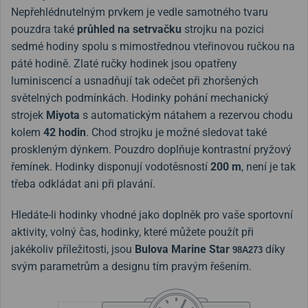
Nepřehlédnutelným prvkem je vedle samotného tvaru
pouzdra také
průhled na setrvačku
strojku na pozici
sedmé hodiny spolu s mimostřednou vteřinovou ručkou na
páté hodině. Zlaté ručky hodinek jsou opatřeny
luminiscencí a usnadňují tak odečet při zhoršených
světelných podmínkách. Hodinky pohání mechanický
strojek
Miyota
s automatickým nátahem a rezervou chodu
kolem
42 hodin
. Chod strojku je možné sledovat také
proskleným dýnkem. Pouzdro doplňuje kontrastní pryžový
řemínek. Hodinky disponují vodotěsností
200 m
, není je tak
třeba odkládat ani při plavání.
Hledáte-li hodinky vhodné jako doplněk pro vaše sportovní
aktivity, volný čas, hodinky, které můžete použít při
jakékoliv příležitosti, jsou
Bulova Marine Star
díky
98A273
svým parametrům a designu tím pravým řešením.