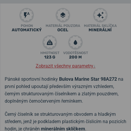
POHON
MATERIÁL POUZDRA
MATERIÁL SKLÍČKA
AUTOMATICKÝ
OCEL
MINERÁLNÍ
HMOTNOST
VODOTĚSNOST
123 G
200 M
Zobrazit všechny parametry
↓
Pánské sportovní hodinky
Bulova Marine Star 98A272
na
první pohled upoutají především výrazným vzhledem,
černým strukturovaným číselníkem a zlatým pouzdrem,
doplněným černočerveným řemínkem.
Černý číselník se strukturovaným obvodem a hladkým
středem, jenž je podkladem plastickým číslicím na pozicích
hodin, je chráněn
minerálním sklíčkem
.