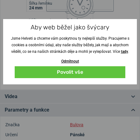
Šířka řemínku
24 mm
Výška pouzdra
Průměr pouzdra
13 mm
45 mm
Aby web běžel jako švýcary
Jsme Helveti a chceme vám poskytnou ty nejlepší služby. Pracujeme s
Nejste si jisti velikostí?
cookies a osobními údaji, aby naše služby běžely, jak mají a abychom
věděli, co se na našich stránkách děje a mohli je vylepšovat. Více
tady
.
Vytisknout vzory velikostí
Odmítnout
Povolit vše
(U tisku nastavte Měřítko: Výchozí)
Videa
Parametry a funkce
Značka
Bulova
Určení
Pánské