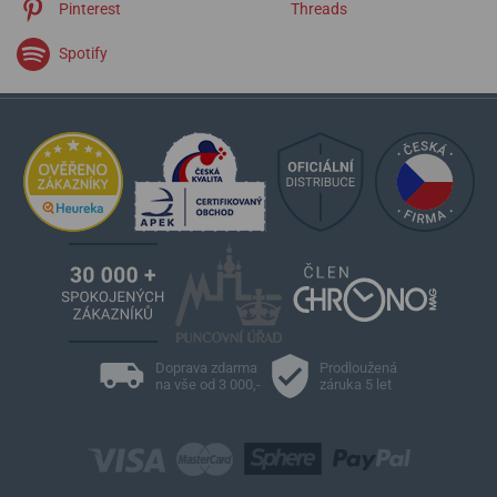
Pinterest
Threads
Spotify
Doprava zdarma
Prodloužená
na vše od 3 000,-
záruka 5 let