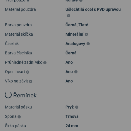
Tvar pouzdra
Kulaté
Materiál pouzdra
Ušlechtilá ocel s PVD úpravou
Barva pouzdra
Černé
,
Zlaté
Materiál sklíčka
Minerální
Číselník
Analogový
Barva číselníku
Černá
Průhledné zadní víko
Ano
Open heart
Ano
Víko na závit
Ano
Řemínek
Materiál pásku
Pryž
Spona
Trnová
Šířka pásku
24 mm