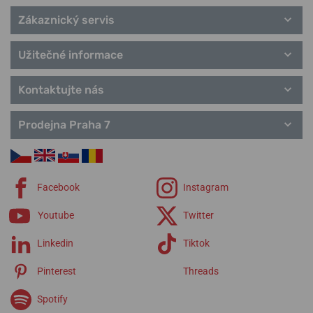
Řemínky Citizen
Zákaznický servis
Užitečné informace
Kontaktujte nás
Prodejna Praha 7
Facebook
Instagram
Youtube
Twitter
Linkedin
Tiktok
Pinterest
Threads
Spotify