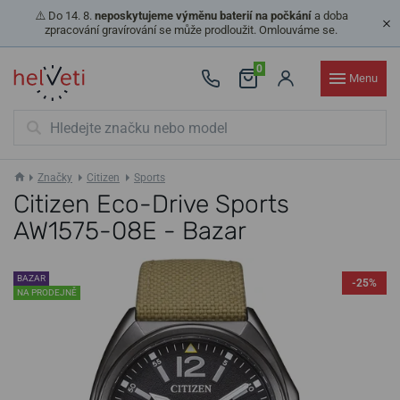
⚠️ Do 14. 8.
neposkytujeme výměnu baterií na počkání
a doba
zpracování gravírování se může prodloužit. Omlouváme se.
0
Menu
Značky
Citizen
Sports
Citizen Eco-Drive Sports
AW1575-08E - Bazar
BAZAR
-25%
NA PRODEJNĚ