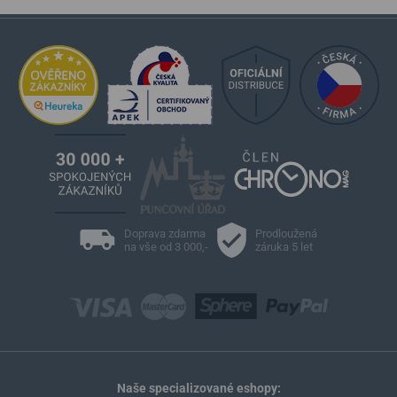
Doprava zdarma
Prodloužená
na vše od 3 000,-
záruka 5 let
Naše specializované eshopy: