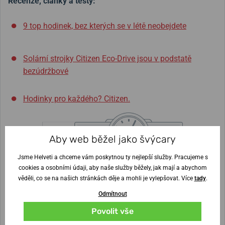
Recenze, články a testy:
9 top hodinek, bez kterých se v létě neobejdete
Solární strojky Citizen Eco-Drive jsou v podstatě
bezúdržbové
Hodinky pro každého? Citizen.
Šířka řemínku
Aby web běžel jako švýcary
22 mm
Jsme Helveti a chceme vám poskytnou ty nejlepší služby. Pracujeme s
Výška pouzdra
Průměr pouzdra
9 mm
40 mm
cookies a osobními údaji, aby naše služby běžely, jak mají a abychom
věděli, co se na našich stránkách děje a mohli je vylepšovat. Více
tady
.
Odmítnout
Nejste si jisti velikostí?
Povolit vše
Vytisknout vzory velikostí