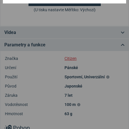
(U tisku nastavte Měřítko: Výchozí)
Videa
Parametry a funkce
Značka
Citizen
Určení
Pánské
Použití
Sportovní
,
Univerzální
Původ
Japonské
Záruka
7 let
Vodotěsnost
100 m
Hmotnost
63 g
Pohon