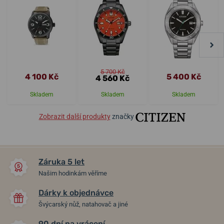
5 700 Kč
4 100 Kč
5 400 Kč
4 560 Kč
Skladem
Skladem
Skladem
Zobrazit další produkty
značky
Záruka 5 let
Našim hodinkám věříme
Dárky k objednávce
Švýcarský nůž, natahovač a jiné
90 dní na vrácení