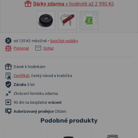
Dárky zdarma
v hodnotě až 2 990 Kč
od 125 Kč měsíčně •
Spočítat splátky
Porovnat
Dotaz
Dárek k hodinkám
Certifikát
, český návod a krabička
Záruka
5 let
Zkrácení řemínku zdarma
90 dní na bezplatné
vrácení
Autorizovaný prodejce
Citizen
Podobné produkty