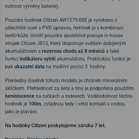
nutnost výměny baterie).
Pouzdro hodinek Citizen AW1575-08E je vyrobeno z
ušlechtilé oceli s PVD úpravou, řemínek je v kombinaci
textil/kůže. Uvnitř pouzdra spolehlivě pracuje in-house
strojek Citizen J810, který disponuje světlem dobíjeným
akumulátorem s
rezervou chodu až 8
měsíců
a také
funkcí
indikátoru vybití
akumulátoru. Praktickou funkcí je
pak
ukazatel data
na tradiční pozici 3. hodiny.
Přehledný číselník tohoto modelu je chráněn minerálním
sklíčkem. Přehlednost za šera a tmy je podpořena použitím
luminiscence
na ručkách a indexech. Voděodolnost těchto
hodinek je
100m
, zvládnou tedy i větší kontakt s vodou,
jako je plavání.
Na hodinky Citizen poskytujeme záruku 7 let.