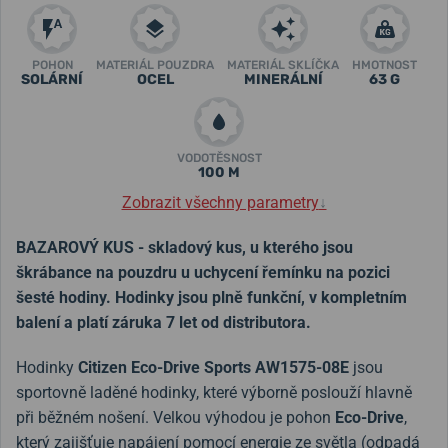
POHON
MATERIÁL POUZDRA
MATERIÁL SKLÍČKA
HMOTNOST
SOLÁRNÍ
OCEL
MINERÁLNÍ
63 G
VODOTĚSNOST
100 M
Zobrazit všechny parametry
↓
BAZAROVÝ KUS - skladový kus, u kterého jsou
škrábance na pouzdru u uchycení řemínku na pozici
šesté hodiny. Hodinky jsou plně funkční, v kompletním
balení a platí záruka 7 let od distributora.
Hodinky
Citizen Eco-Drive Sports AW1575-08E
jsou
sportovně laděné hodinky, které výborně poslouží hlavně
při běžném nošení. Velkou výhodou je pohon
Eco-Drive
,
který zajišťuje napájení pomocí energie ze světla (odpadá