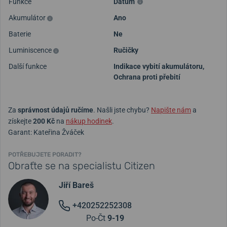
Funkce
Datum
Akumulátor
Ano
Baterie
Ne
Luminiscence
Ručičky
Další funkce
Indikace vybití akumulátoru,
Ochrana proti přebití
Za
správnost údajů ručíme
. Našli jste chybu?
Napište nám
a
získejte
200 Kč
na
nákup hodinek
.
Garant: Kateřina Žváček
POTŘEBUJETE PORADIT?
Obraťte se na specialistu Citizen
Jiří Bareš
+420252252308
Po-Čt
9-19