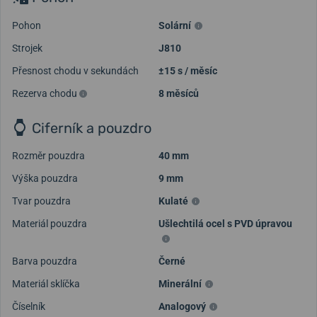
Pohon
Solární
Strojek
J810
Přesnost chodu v sekundách
±15 s / měsíc
Rezerva chodu
8 měsíců
Ciferník a pouzdro
Rozměr pouzdra
40 mm
Výška pouzdra
9 mm
Tvar pouzdra
Kulaté
Materiál pouzdra
Ušlechtilá ocel s PVD úpravou
Načíst další videa
Barva pouzdra
Černé
Materiál sklíčka
Minerální
Číselník
Analogový