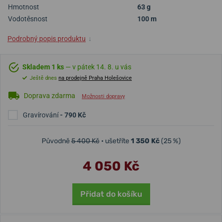
Hmotnost
63 g
Vodotěsnost
100 m
Podrobný popis produktu
↓
Skladem 1 ks
— v pátek 14. 8. u vás
Ještě dnes
na prodejně Praha Holešovice
Doprava zdarma
Možnosti dopravy
Gravírování
- 790 Kč
Původně
5 400 Kč
• ušetříte
1 350 Kč
(25 %)
4 050 Kč
Přidat do košíku