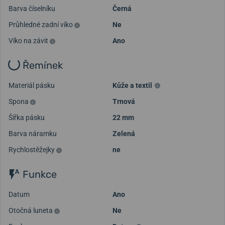
Barva číselníku
Černá
Průhledné zadní víko
Ne
Víko na závit
Ano
Řemínek
Materiál pásku
Kůže a textil
Spona
Trnová
Šířka pásku
22 mm
Barva náramku
Zelená
Rychlostěžejky
ne
Funkce
Datum
Ano
Otočná luneta
Ne