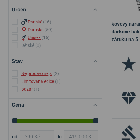
Určení
Pánské
(16)
kovový nár
Dámské
(59)
dárkové bale
Unisex
(16)
záruku na 5 
Dětské
(0)
Stav
Nejprodávanější
(2)
Limitovaná edice
(1)
Bazar
(1)
Cena
od
do