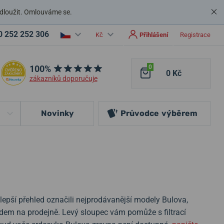
dloužit. Omlouváme se.
0 252 252 306
Kč
Přihlášení
Registrace
100%
0
0 Kč
zákazníků doporučuje
Novinky
Průvodce
výběrem
epší přehled označili nejprodávanější modely Bulova,
ladem na prodejně. Levý sloupec vám pomůže s filtrací