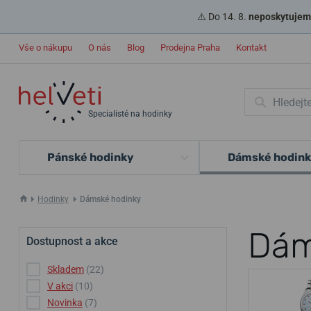
⚠️ Do 14. 8.
neposkytujeme
Vše o nákupu
O nás
Blog
Prodejna Praha
Kontakt
Specialisté na hodinky
Pánské hodinky
Dámské hodin
Hodinky
Dámské hodinky
Dám
Dostupnost a akce
Skladem
(22)
V akci
(10)
Novinka
(7)