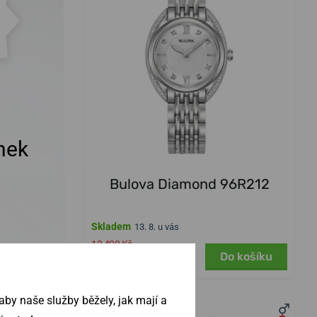
nek
Bulova Diamond 96R212
Skladem
13. 8. u vás
12 400 Kč
9 920 Kč
Do košíku
by naše služby běžely, jak mají a