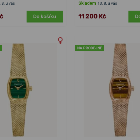
Skladem
. 8. u vás
13. 8. u vás
Kč
11 200 Kč
Do košíku
D
NA PRODEJNĚ