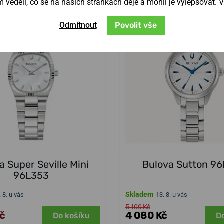
věděli, co se na našich stránkách děje a mohli je vylepšovat. 
NA PRODEJNĚ
Odmítnout
Povolit vše
a Super Seville Mini
Bulova Sutton 9
96L353
Skladem
. 8. u vás
13. 8. u vás
5 100 Kč
Kč
4 080 Kč
Do košíku
D