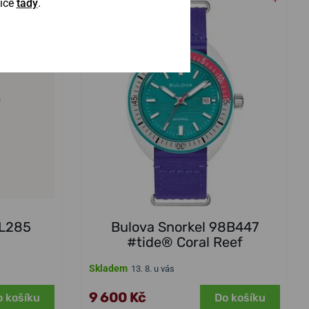
Více
tady
.
LIMITKA
-20%
NA PRODEJNĚ
6L285
Bulova Snorkel 98B447
#tide® Coral Reef
Skladem
13. 8. u vás
9 600 Kč
o košíku
Do košíku