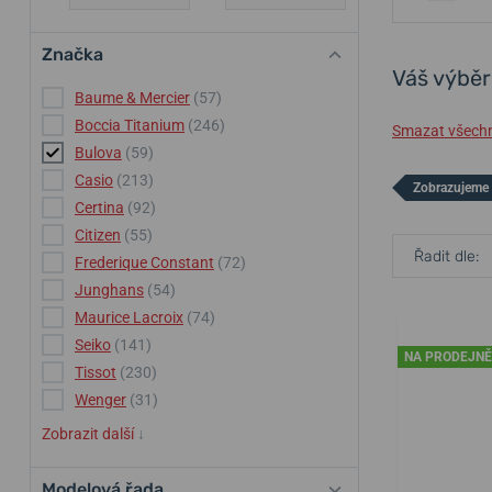
Značka
Váš výběr
Baume & Mercier
(57)
Boccia Titanium
(246)
Smazat všechny
Bulova
(59)
Casio
(213)
Zobrazujeme 
Certina
(92)
Citizen
(55)
Řadit dle:
Frederique Constant
(72)
Junghans
(54)
Maurice Lacroix
(74)
Seiko
(141)
NA PRODEJNĚ
Tissot
(230)
Wenger
(31)
Zobrazit další
↓
Modelová řada