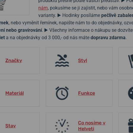
produktů přesně podle vašich představ. ▶️ P
nám
, pokusíme se ji zajistit, nebo vám oso
varianty. ▶️ Hodinky posíláme
pečlivě zabalen
amek
, nebo vyměnit řemínek, napište nám to do objednávky, oz
ní nebo gravírování
. ▶️ Všechny informace o nákupu se dozvít
let
a na objednávky od 3 000,- od nás máte
dopravu zdarma
.
Značky
Styl
Materiál
Funkce
Co nosíme v
Stav
Helveti