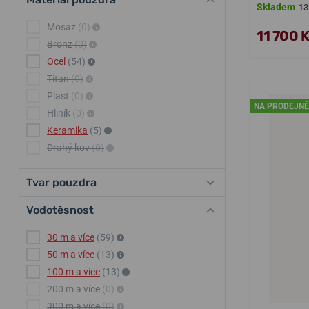
Skladem
13
Mosaz
(0)
11 700 
Bronz
(0)
Ocel
(54)
Titan
(0)
Plast
(0)
NA PRODEJNĚ
Hliník
(0)
Keramika
(5)
Drahý kov
(0)
Tvar pouzdra
Vodotěsnost
30 m a více
(59)
50 m a více
(13)
100 m a více
(13)
200 m a více
(0)
300 m a více
(0)