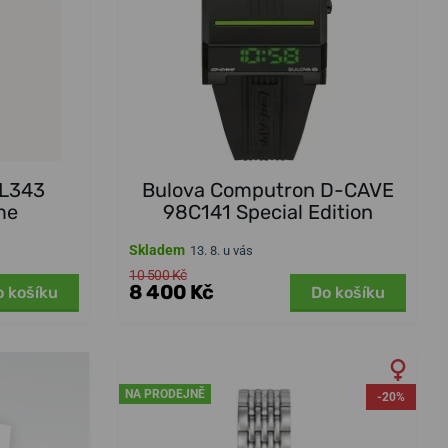
6L343
Bulova Computron D-CAVE
me
98C141 Special Edition
Skladem
13. 8. u vás
10 500 Kč
8 400 Kč
o košíku
Do košíku
NA PRODEJNĚ
-20%