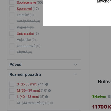
abychom 
Společenské
(50)
NA PRODEJNĚ
Sportovní
(17)
Letecké
(0)
Potápěčské
(0)
Kapesní
(0)
Univerzální
(3)
Vojenské
(0)
Outdoorové
(0)
Chytré
(0)
Původ
Rozměr pouzdra
Bulov
S (do 35 mm)
(44)
M (36 - 39 mm)
(10)
Skladem
L (40 - 43 mm)
(5)
13
XL (44 mm a více)
(0)
11 700 