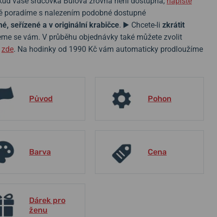
okud vaše srdcovka Bulova zrovna není dostupná,
napište
bně poradíme s nalezením podobné dostupné
é, seřízené a v originální krabičce
. ▶️ Chcete-li
zkrátit
veme se vám. V průběhu objednávky také můžete zvolit
e
zde
. Na hodinky od 1990 Kč vám automaticky prodloužíme
Původ
Pohon
Barva
Cena
Dárek pro
ženu