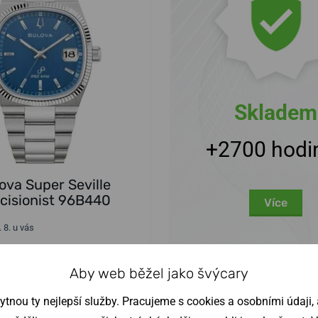
Skladem
+2700 hodi
ova Super Seville
cisionist 96B440
Více
. 8. u vás
Kč
Do košíku
Aby web běžel jako švýcary
nou ty nejlepší služby. Pracujeme s cookies a osobními údaji, a