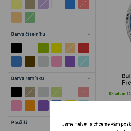
Barva číselníku
Bul
Barva řemínku
Pre
Skladem
13
14 800 
Použití
Jsme Helveti a chceme vám poskyt