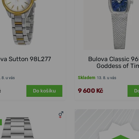
ova Sutton 98L277
Bulova Classic 9
Goddess of Ti
Skladem
. 8. u vás
13. 8. u vás
č
9 600 Kč
Do košíku
D