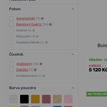
Pohon
Automatický
(5)
Bateriový Quartz
(54)
Solární
(0)
Manuální
(0)
Napájecí článek
(0)
Bul
Číselník
Skladem
13
Analogový
(56)
6 400 Kč
5 120 K
Digitální
(3)
Kombinovaný
(0)
Barva pouzdra
NA PRODEJNĚ