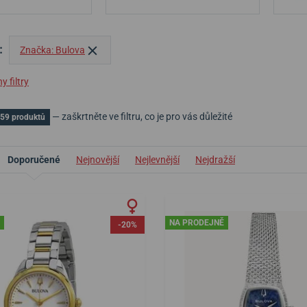
:
Značka: Bulova
 filtry
— zaškrtněte ve filtru, co je pro vás důležité
59 produktů
Doporučené
Nejnovější
Nejlevnější
Nejdražší
NA PRODEJNĚ
-20%