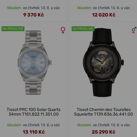
ve čtvrtek 13. 8. u vás
ve čtvrtek 13. 8. u vás
Skladem
Skladem
9 370 Kč
12 020 Kč
NA PRODEJNĚ
NA PRODEJNĚ
Tissot PRC 100 Solar Quartz
Tissot Chemin des Tourelles
34mm T151.822.11.351.00
Squelette T139.836.36.441.00
ve čtvrtek 13. 8. u vás
ve čtvrtek 13. 8. u vás
Skladem
Skladem
13 110 Kč
25 290 Kč