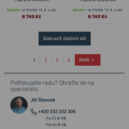
ve čtvrtek 13. 8. u vás
ve čtvrtek 13. 8. u vás
Skladem
Skladem
8 740 Kč
8 740 Kč
Zobrazit dalších 60
Další
1
2
3
4
Potřebujete radu? Obraťte se na
specialistu
Jiří Štencek
+420 252 252 306
Po-Čt
9-19
Pá-So
9-16