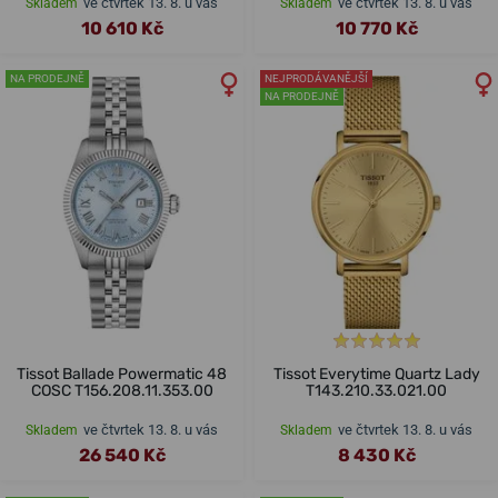
ve čtvrtek 13. 8. u vás
ve čtvrtek 13. 8. u vás
Skladem
Skladem
10 610 Kč
10 770 Kč
NA PRODEJNĚ
NEJPRODÁVANĚJŠÍ
NA PRODEJNĚ
Tissot Ballade Powermatic 48
Tissot Everytime Quartz Lady
COSC T156.208.11.353.00
T143.210.33.021.00
ve čtvrtek 13. 8. u vás
ve čtvrtek 13. 8. u vás
Skladem
Skladem
26 540 Kč
8 430 Kč