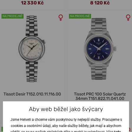
12 330 Kč
8 120 Kč
NA PRODEJNĚ
NA PRODEJNĚ
Tissot Desir T152.010.11.116.00
Tissot PRC 100 Solar Quartz
34mm T151.822.11.041.00
Aby web běžel jako švýcary
ve čtvrtek 13. 8. u vás
ve čtvrtek 13. 8. u vás
Skladem
Skladem
12 640 Kč
13 110 Kč
Jsme Helveti a chceme vám poskytnou ty nejlepší služby. Pracujeme s
cookies a osobními údaji, aby naše služby běžely, jak mají a abychom
NA PRODEJNĚ
NA PRODEJNĚ
věděli, co se na našich stránkách děje a mohli je vylepšovat. Více
tady
.