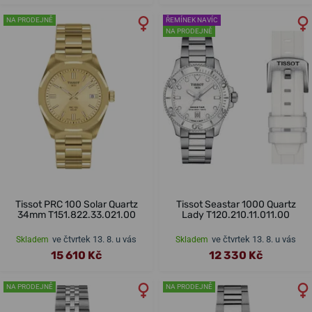
NA PRODEJNĚ
ŘEMÍNEK NAVÍC
NA PRODEJNĚ
Tissot PRC 100 Solar Quartz
Tissot Seastar 1000 Quartz
34mm T151.822.33.021.00
Lady T120.210.11.011.00
ve čtvrtek 13. 8. u vás
ve čtvrtek 13. 8. u vás
Skladem
Skladem
15 610 Kč
12 330 Kč
NA PRODEJNĚ
NA PRODEJNĚ