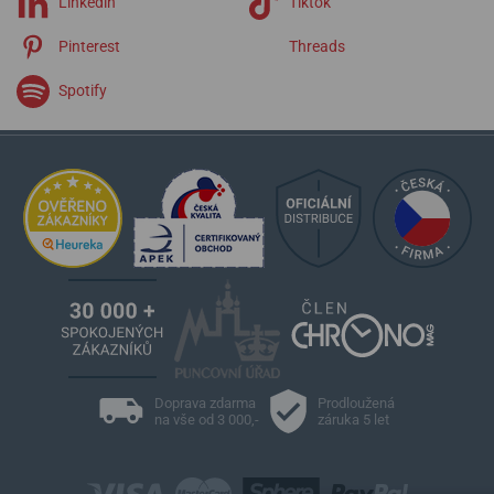
Linkedin
Tiktok
Pinterest
Threads
Spotify
Doprava zdarma
Prodloužená
na vše od 3 000,-
záruka 5 let