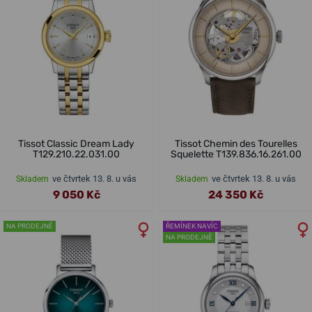
Tissot Classic Dream Lady
Tissot Chemin des Tourelles
T129.210.22.031.00
Squelette T139.836.16.261.00
ve čtvrtek 13. 8. u vás
ve čtvrtek 13. 8. u vás
Skladem
Skladem
9 050 Kč
24 350 Kč
NA PRODEJNĚ
ŘEMÍNEK NAVÍC
NA PRODEJNĚ