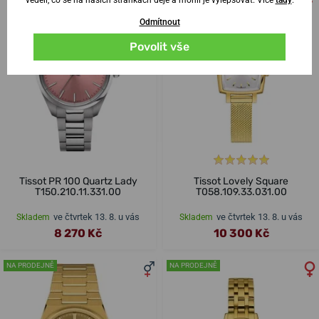
Odmítnout
Povolit vše
Tissot PR 100 Quartz Lady
Tissot Lovely Square
T150.210.11.331.00
T058.109.33.031.00
ve čtvrtek 13. 8. u vás
ve čtvrtek 13. 8. u vás
Skladem
Skladem
8 270 Kč
10 300 Kč
NA PRODEJNĚ
NA PRODEJNĚ