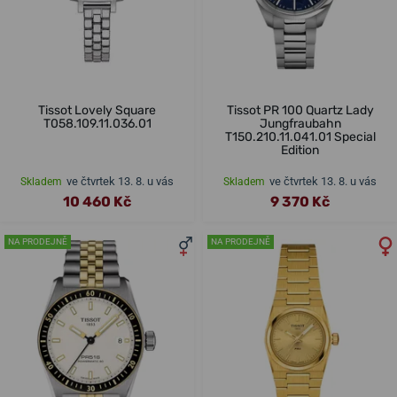
Tissot Lovely Square
Tissot PR 100 Quartz Lady
T058.109.11.036.01
Jungfraubahn
T150.210.11.041.01 Special
Edition
ve čtvrtek 13. 8. u vás
ve čtvrtek 13. 8. u vás
Skladem
Skladem
10 460 Kč
9 370 Kč
NA PRODEJNĚ
NA PRODEJNĚ