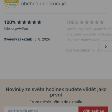
obchod doporučuje
100%
100%
Vše na jedničku.
skvělé, i s gravírováním do d
dne, jsem naprosto nadšená 
Ověřený zákazník
•
6. 8. 2026
manžel z hodinek též
Ověřený zákazník
•
4. 8. 202
Novinky ze světa hodinek budete vědět jako
první
1x za měsíc, přímo do e-mailu
Přihlásit se