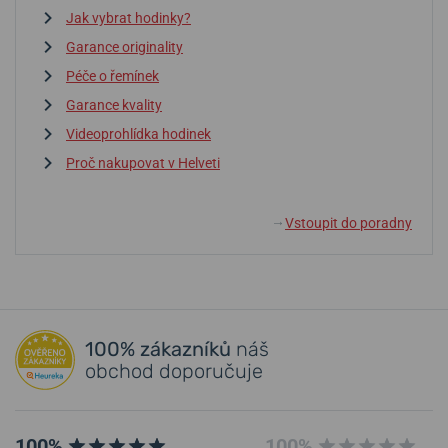
Jak vybrat hodinky?
Garance originality
Péče o řemínek
Garance kvality
Videoprohlídka hodinek
Proč nakupovat v Helveti
Vstoupit do poradny
↓
100% zákazníků
náš
obchod doporučuje
100%
100%