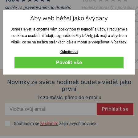
skvělé, i s gravírováním do druhého
Hodinky dorazily v pořádku, j
dne, jsem naprosto nadšená a
moc pěkné, akorát manželovi
Aby web běžel jako švýcary
manžel z hodinek též
chybělo, že nejsou řízeny rádi
potřebuje v práci přesný čas, 
Jsme Helveti a chceme vám poskytnou ty nejlepší služby. Pracujeme s
Ověřený zákazník
•
4. 8. 2026
je bude mít na běžné nošení.
cookies a osobními údaji, aby naše služby běžely, jak mají a abychom
se musí upravit, je dlouhý. Ji
věděli, co se na našich stránkách děje a mohli je vylepšovat. Více
tady
.
spokojenost.
Odmítnout
Ověřený zákazník
•
3. 8. 202
Povolit vše
Novinky ze světa hodinek budete vědět jako
první
1x za měsíc, přímo do e-mailu
Přihlásit se
Souhlasím se
zasíláním
zajímavých novinek.