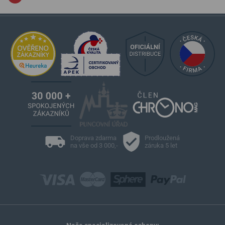
Doprava zdarma
Prodloužená
na vše od 3 000,-
záruka 5 let