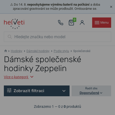
⚠️ Do 14. 8.
neposkytujeme výměnu baterií na počkání
a doba
zpracování gravírování se může prodloužit. Omlouváme se.
0
Menu
Hodinky
Dámské hodinky
Podle stylu
Společenské
Dámské společenské
hodinky Zeppelin
Více o kategorii
Řadit dle:
Zobrazit filtraci
Doporučené
Zobrazeno 1 — 0 z
0
produktů